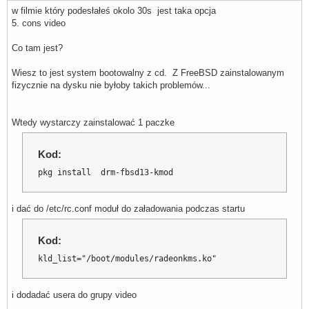
w filmie który podesłałeś okolo 30s jest taka opcja
5. cons video
Co tam jest?
Wiesz to jest system bootowalny z cd. Z FreeBSD zainstalowanym
fizycznie na dysku nie byłoby takich problemów...
Wtedy wystarczy zainstalować 1 paczke
Kod:
pkg install  drm-fbsd13-kmod
i dać do /etc/rc.conf moduł do załadowania podczas startu
Kod:
kld_list="/boot/modules/radeonkms.ko"
i dodadać usera do grupy video