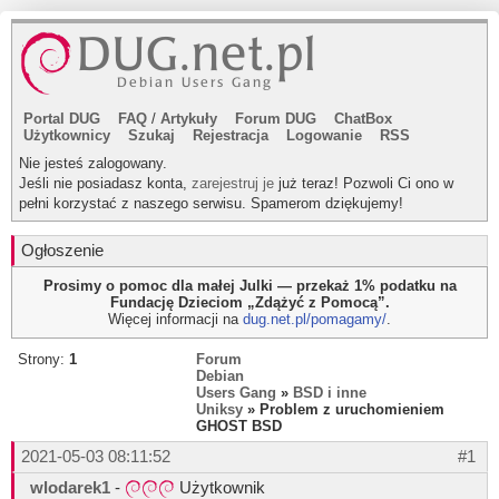
Portal DUG
FAQ
/
Artykuły
Forum DUG
ChatBox
Użytkownicy
Szukaj
Rejestracja
Logowanie
RSS
Nie jesteś zalogowany.
Jeśli nie posiadasz konta,
zarejestruj je
już teraz! Pozwoli Ci ono w
pełni korzystać z naszego serwisu. Spamerom dziękujemy!
Ogłoszenie
Prosimy o pomoc dla małej Julki — przekaż 1% podatku na
Fundację Dzieciom „Zdążyć z Pomocą”.
Więcej informacji na
dug.net.pl/pomagamy/
.
Strony:
1
Forum
Debian
Users Gang
»
BSD i inne
Uniksy
» Problem z uruchomieniem
GHOST BSD
2021-05-03 08:11:52
#1
wlodarek1
-
Użytkownik