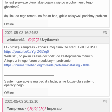
To jest pierwsze okno jakie pojawia się po uruchomieniu tego
ghostbsd?
daj link do tego tematu na forum bsd, gdzie opisywali podobny problem
Offline
2021-05-03 16:24:53
#3
wlodarek1
-
Użytkownik
O - proszę Yampress - zobacz mój filmik ze startu GHOSTBSD , ;
https://youtu.be/1sYgnZGLYq0
Widzisz , po jakim czasie dochodzi do zastopowania rozruchu
A topic z innego forum o podobnym problemie ;
https://forums.freebsd.org/threads/problem-installing.71081/
System operacyjny ma być dla ludzi, a nie ludzie dla systemu
operacyjnego.
Offline
2021-05-03 20:12:10
#4
Yampress
-
Imperator