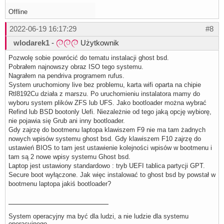
Offline
2022-06-19 16:17:29
#8
wlodarek1
-
Użytkownik
Pozwolę sobie powrócić do tematu instalacji ghost bsd.
Pobrałem najnowszy obraz ISO tego systemu.
Nagrałem na pendriva programem rufus.
System uruchomiony live bez problemu, karta wifi oparta na chipie
Rtl8192Cu działa z marszu. Po uruchomieniu instalatora mamy do
wyboru system plików ZFS lub UFS. Jako bootloader można wybrać
Refind lub BSD bootonly Uefi. Niezależnie od tego jaką opcję wybiorę,
nie pojawia się Grub ani inny bootloader.
Gdy zajrzę do bootmenu laptopa klawiszem F9 nie ma tam żadnych
nowych wpisów systemu ghost bsd. Gdy klawiszem F10 zajrzę do
ustawień BIOS to tam jest ustawienie kolejności wpisów w bootmenu i
tam są 2 nowe wpisy systemu Ghost bsd.
Laptop jest ustawiony standardowo : tryb UEFI tablica partycji GPT.
Secure boot wyłączone. Jak więc instalować to ghost bsd by powstał w
bootmenu laptopa jakiś bootloader?
System operacyjny ma być dla ludzi, a nie ludzie dla systemu
operacyjnego.