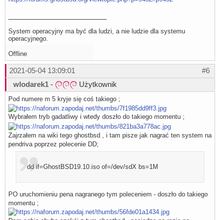
System operacyjny ma być dla ludzi, a nie ludzie dla systemu
operacyjnego.
Offline
2021-05-04 13:09:01
#6
wlodarek1
-
Użytkownik
Pod numere m 5 kryje się coś takiego ;
Wybrałem tryb gadatliwy i wtedy doszło do takiego momentu ;
Zajrzałem na wiki tego ghostbsd , i tam pisze jak nagrać ten system na
pendriva poprzez polecenie DD;
dd if=GhostBSD19.10.iso of=/dev/sdX bs=1M
PO uruchomieniu pena nagranego tym poleceniem - doszło do takiego
momentu ;