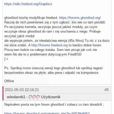
https://wiki.freebsd.org/Graphics
ghostbsd trochę modyfikuje freebsd.
https://forums.ghostbsd.org/
Raczej do nich powinieneś się z tym zgłosić. kto wie co tam porobili.
Po wczytaniu kernela, wczytuje jescze jakieś moduly, po czym
wczytuje obraz ghostbsd do ram i się uruchamia z niego. Próbuje
wczytać jakiś moduł
ale wypisuje potem, ze niewlaściwa wersja (45s filmu) Tu nic z za dużo
nie idzie zrobić. A
http://forums.freebsd.org
to bardzo dobre forum.
Piszą tam ludzie za całego świata. Sam tam pisuje jak coś nie
wiem.No ale to z problemami dotyczącymi FreeBSD
]:>
Ps. Spróbuj może starszej wersji tego ghostbsd lub spróbuj nagrać
bezpośrednio obraz na płyte, albo pena i odpalić na komputerze.
Offline
2021-05-03 22:16:21
#5
wlodarek1
-
Użytkownik
Napisałem posta na tym forum ghostbsd i zobacz co tam doradzili ;
https://forums.ghostbsd.org/viewtopic.php?p=9452#p9452