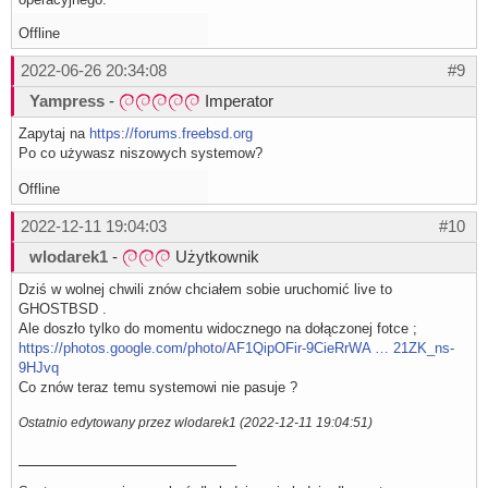
Offline
2022-06-26 20:34:08
#9
Yampress
-
Imperator
Zapytaj na
https://forums.freebsd.org
Po co używasz niszowych systemow?
Offline
2022-12-11 19:04:03
#10
wlodarek1
-
Użytkownik
Dziś w wolnej chwili znów chciałem sobie uruchomić live to
GHOSTBSD .
Ale doszło tylko do momentu widocznego na dołączonej fotce ;
https://photos.google.com/photo/AF1QipOFir-9CieRrWA … 21ZK_ns-
9HJvq
Co znów teraz temu systemowi nie pasuje ?
Ostatnio edytowany przez wlodarek1 (2022-12-11 19:04:51)