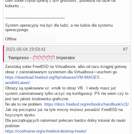
Dam sobie chyba spokój z tym ghostbsd , posiedzę na razie na
kubuntu ....
System operacyjny ma być dla ludzi, a nie ludzie dla systemu
operacyjnego.
Offline
2021-05-04 19:59:41
#7
Yampress
-
Imperator
Zanstaluj sobie FreeBSD na Virtualboxie, albo od razu ściągnij gotowy
obraz z zainstalowanym systemem dla Virtualboxa i uruchom go
https://download.freebsd.org/ftp/releases/VM-IMAGES …
amd64/Latest/
Obrazy są spakowane xz. vmdk to obraz VB . I wtedy masz już
system zainstalowany tylko uczyć się konfiguracji. PS nie wiem czy to
jest tam jakieś środowisko graficzne.
No ale to nie problem.
https://docs.freebsd.org/en/books/handbook/x11/
Jak się poczujesz już na tyle mocny możesz posadzić FreeBSD na
fizycznym dysku.
Dla początkujących natomiast polecam bardzo dobry toturial do nauki
podstaw
https://cooltrainer.org/a-freebsd-desktop-howto/