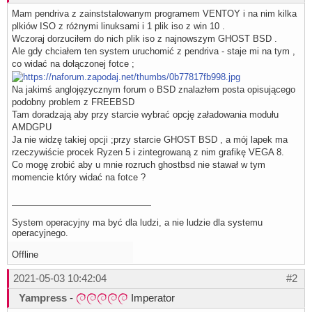
Mam pendriva z zainststalowanym programem VENTOY i na nim kilka
plkiów ISO z różnymi linuksami i 1 plik iso z win 10 .
Wczoraj dorzuciłem do nich plik iso z najnowszym GHOST BSD .
Ale gdy chciałem ten system uruchomić z pendriva - staje mi na tym ,
co widać na dołączonej fotce ;
Na jakimś anglojęzycznym forum o BSD znalazłem posta opisującego
podobny problem z FREEBSD
Tam doradzają aby przy starcie wybrać opcję załadowania modułu
AMDGPU
Ja nie widzę takiej opcji ;przy starcie GHOST BSD , a mój lapek ma
rzeczywiście procek Ryzen 5 i zintegrowaną z nim grafikę VEGA 8.
Co mogę zrobić aby u mnie rozruch ghostbsd nie stawał w tym
momencie który widać na fotce ?
System operacyjny ma być dla ludzi, a nie ludzie dla systemu
operacyjnego.
Offline
2021-05-03 10:42:04
#2
Yampress
-
Imperator