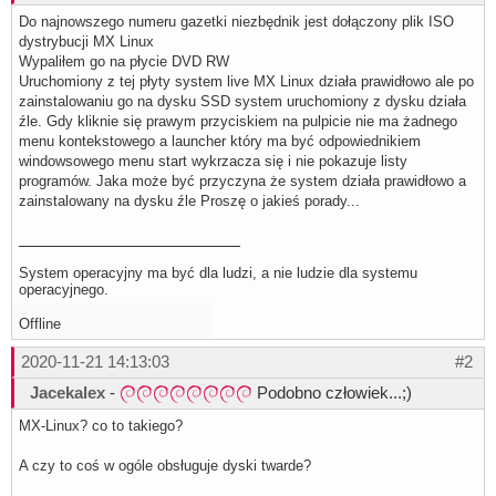
Do najnowszego numeru gazetki niezbędnik jest dołączony plik ISO
dystrybucji MX Linux
Wypaliłem go na płycie DVD RW
Uruchomiony z tej płyty system live MX Linux działa prawidłowo ale po
zainstalowaniu go na dysku SSD system uruchomiony z dysku działa
źle. Gdy kliknie się prawym przyciskiem na pulpicie nie ma żadnego
menu kontekstowego a launcher który ma być odpowiednikiem
windowsowego menu start wykrzacza się i nie pokazuje listy
programów. Jaka może być przyczyna że system działa prawidłowo a
zainstalowany na dysku źle Proszę o jakieś porady...
System operacyjny ma być dla ludzi, a nie ludzie dla systemu
operacyjnego.
Offline
2020-11-21 14:13:03
#2
Jacekalex
-
Podobno człowiek...;)
MX-Linux? co to takiego?
A czy to coś w ogóle obsługuje dyski twarde?