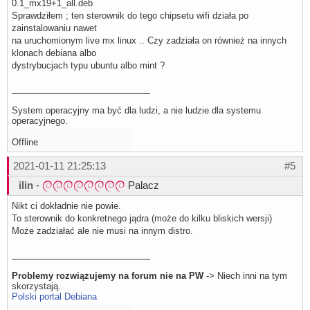
0.1_mx19+1_all.deb
Sprawdziłem ; ten sterownik do tego chipsetu wifi działa po
zainstalowaniu nawet
na uruchomionym live mx linux .. Czy zadziała on również na innych
klonach debiana albo
dystrybucjach typu ubuntu albo mint ?
System operacyjny ma być dla ludzi, a nie ludzie dla systemu
operacyjnego.
Offline
2021-01-11 21:25:13
#5
ilin
-
Palacz
Nikt ci dokładnie nie powie.
To sterownik do konkretnego jądra (może do kilku bliskich wersji)
Może zadziałać ale nie musi na innym distro.
Problemy rozwiązujemy na forum nie na PW
-> Niech inni na tym
skorzystają.
Polski portal Debiana