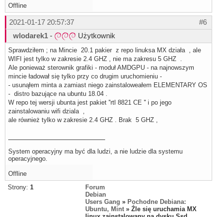
Offline
2021-01-17 20:57:37
#6
wlodarek1
-
Użytkownik
Sprawdziłem ; na Mincie 20.1 pakier z repo linuksa MX działa , ale
WIFI jest tylko w zakresie 2.4 GHZ , nie ma zakresu 5 GHZ .
Ale ponieważ sterownik grafiki - moduł AMDGPU - na najnowszym
mincie ładował się tylko przy co drugim uruchomieniu -
- usunąłem minta a zamiast niego zainstaloweałem ELEMENTARY OS
- distro bazujące na ubuntu 18.04 .
W repo tej wersji ubunta jest pakiet ''rtl 8821 CE '' i po jego
zainstalowaniu wifi dziala ,
ale również tylko w zakresie 2.4 GHZ . Brak 5 GHZ ,
System operacyjny ma być dla ludzi, a nie ludzie dla systemu
operacyjnego.
Offline
Strony:
1
Forum
Debian
Users Gang
»
Pochodne Debiana:
Ubuntu, Mint
» Źle się uruchamia MX
linux zainstalowany na dysku Ssd