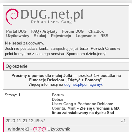
Portal DUG
FAQ
/
Artykuły
Forum DUG
ChatBox
Użytkownicy
Szukaj
Rejestracja
Logowanie
RSS
Nie jesteś zalogowany.
Jeśli nie posiadasz konta,
zarejestruj je
już teraz! Pozwoli Ci ono w
pełni korzystać z naszego serwisu. Spamerom dziękujemy!
Ogłoszenie
Prosimy o pomoc dla małej Julki — przekaż 1% podatku na
Fundację Dzieciom „Zdążyć z Pomocą”.
Więcej informacji na
dug.net.pl/pomagamy/
.
Strony:
1
Forum
Debian
Users Gang
»
Pochodne Debiana:
Ubuntu, Mint
» Źle się uruchamia MX
linux zainstalowany na dysku Ssd
2020-11-21 12:49:57
#1
wlodarek1
-
Użytkownik