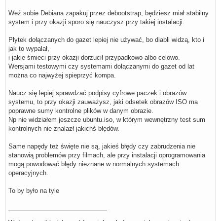
Weź sobie Debiana zapakuj przez debootstrap, będziesz miał stabilny
system i przy okazji sporo się nauczysz przy takiej instalacji.
Płytek dołączanych do gazet lepiej nie używać, bo diabli widzą, kto i
jak to wypalał,
i jakie śmieci przy okazji dorzucił przypadkowo albo celowo.
Wersjami testowymi czy systemami dołączanymi do gazet od lat
można co najwyżej spieprzyć kompa.
Naucz się lepiej sprawdzać podpisy cyfrowe paczek i obrazów
systemu, to przy okazji zauważysz, jaki odsetek obrazów ISO ma
poprawne sumy kontrolne plików w danym obrazie.
Np nie widziałem jeszcze ubuntu.iso, w którym wewnętrzny test sum
kontrolnych nie znalazł jakichś błędów.
Same napędy też święte nie są, jakieś błędy czy zabrudzenia nie
stanowią problemów przy filmach, ale przy instalacji oprogramowania
mogą powodować błędy nieznane w normalnych systemach
operacyjnych.
To by było na tyle