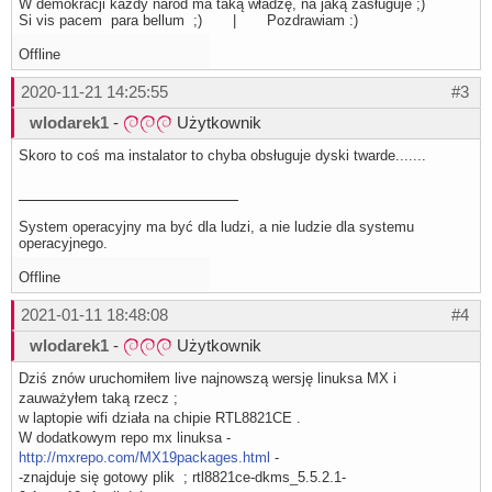
W demokracji każdy naród ma taką władzę, na jaką zasługuje ;)
Si vis pacem para bellum ;) | Pozdrawiam :)
Offline
2020-11-21 14:25:55
#3
wlodarek1
-
Użytkownik
Skoro to coś ma instalator to chyba obsługuje dyski twarde.......
System operacyjny ma być dla ludzi, a nie ludzie dla systemu
operacyjnego.
Offline
2021-01-11 18:48:08
#4
wlodarek1
-
Użytkownik
Dziś znów uruchomiłem live najnowszą wersję linuksa MX i
zauważyłem taką rzecz ;
w laptopie wifi działa na chipie RTL8821CE .
W dodatkowym repo mx linuksa -
http://mxrepo.com/MX19packages.html
-
-znajduje się gotowy plik ; rtl8821ce-dkms_5.5.2.1-