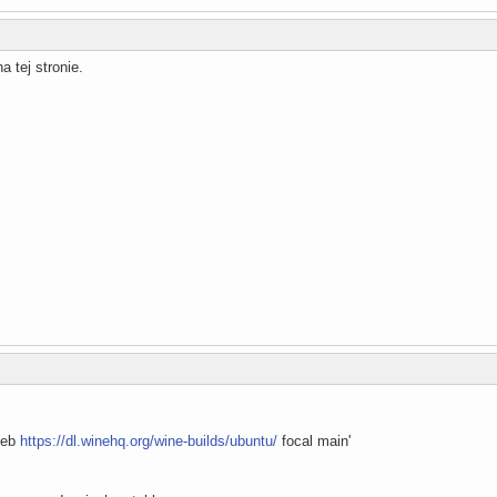
a tej stronie.
'deb
https://dl.winehq.org/wine-builds/ubuntu/
focal main'