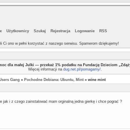
x
Użytkownicy
Szukaj
Rejestracja
Logowanie
RSS
li Ci ono w pełni korzystać z naszego serwisu. Spamerom dziękujemy!
oc dla małej Julki — przekaż 1% podatku na Fundację Dzieciom „Zdą
Więcej informacji na
dug.net.pl/pomagamy/
.
Users Gang
»
Pochodne Debiana: Ubuntu, Mint
» wine mint
e jak i z czego zainstalować mam orginalną jedna gierkę i chce pograć ?