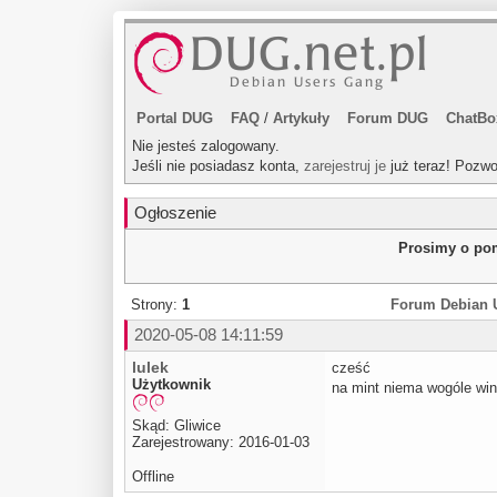
Portal DUG
FAQ
/
Artykuły
Forum DUG
ChatBo
Nie jesteś zalogowany.
Jeśli nie posiadasz konta,
zarejestruj je
już teraz! Pozwo
Ogłoszenie
Prosimy o pom
Strony:
1
Forum Debian 
2020-05-08 14:11:59
lulek
cześć
Użytkownik
na mint niema wogóle win
Skąd: Gliwice
Zarejestrowany: 2016-01-03
Offline