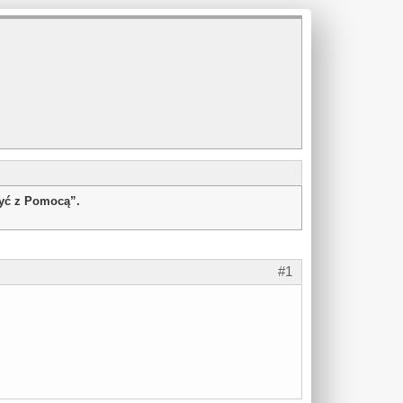
żyć z Pomocą”.
#1