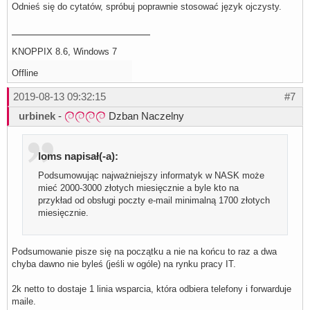
Odnieś się do cytatów, spróbuj poprawnie stosować język ojczysty.
KNOPPIX 8.6, Windows 7
Offline
2019-08-13 09:32:15
#7
urbinek
-
Dzban Naczelny
loms napisał(-a):
Podsumowując najważniejszy informatyk w NASK może
mieć 2000-3000 złotych miesięcznie a byle kto na
przykład od obsługi poczty e-mail minimalną 1700 złotych
miesięcznie.
Podsumowanie pisze się na początku a nie na końcu to raz a dwa
chyba dawno nie byleś (jeśli w ogóle) na rynku pracy IT.
2k netto to dostaje 1 linia wsparcia, która odbiera telefony i forwarduje
maile.