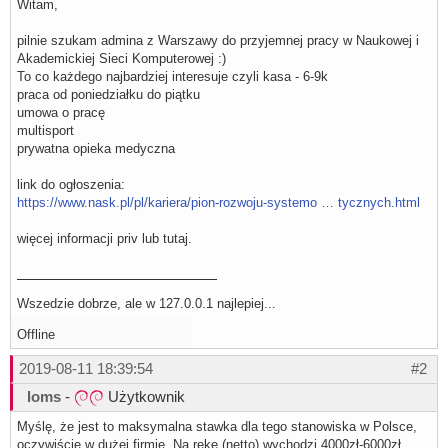
Witam,
pilnie szukam admina z Warszawy do przyjemnej pracy w Naukowej i
Akademickiej Sieci Komputerowej :)
To co każdego najbardziej interesuje czyli kasa - 6-9k
praca od poniedziałku do piątku
umowa o pracę
multisport
prywatna opieka medyczna
link do ogłoszenia:
https://www.nask.pl/pl/kariera/pion-rozwoju-systemo … tycznych.html
więcej informacji priv lub tutaj.
Wszedzie dobrze, ale w 127.0.0.1 najlepiej...
Offline
2019-08-11 18:39:54
#2
loms
-
Użytkownik
Myślę, że jest to maksymalna stawka dla tego stanowiska w Polsce,
oczywiście w dużej firmie. Na rękę (netto) wychodzi 4000zł-6000zł.