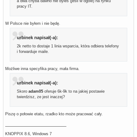
a dwa chyba dawno nie byleś (jeśli w ogóle) na rynku
pracy IT.
W Polsce nie byłem i nie będę.
urbinek napisał(-a):
2k netto to dostaje 1 linia wsparcia, która odbiera telefony
i forwarduje maile.
Możliwe inna specyfika pracy, mała firma.
urbinek napisał(-a):
Skoro
adam05
oferuje 6k-9k to na jakiej postawie
twierdzisz, ze jest inaczej?
Piszę o połowie etatu, rzadko kto może pracować cały.
KNOPPIX 8.6, Windows 7