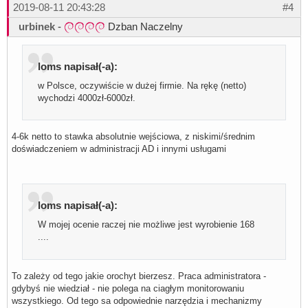
2019-08-11 20:43:28
#4
urbinek
-
Dzban Naczelny
loms napisał(-a):
w Polsce, oczywiście w dużej firmie. Na rękę (netto)
wychodzi 4000zł-6000zł.
4-6k netto to stawka absolutnie wejściowa, z niskimi/średnim
doświadczeniem w administracji AD i innymi usługami
loms napisał(-a):
W mojej ocenie raczej nie możliwe jest wyrobienie 168
....
To zależy od tego jakie orochyt bierzesz. Praca administratora -
gdybyś nie wiedział - nie polega na ciagłym monitorowaniu
wszystkiego. Od tego sa odpowiednie narzędzia i mechanizmy