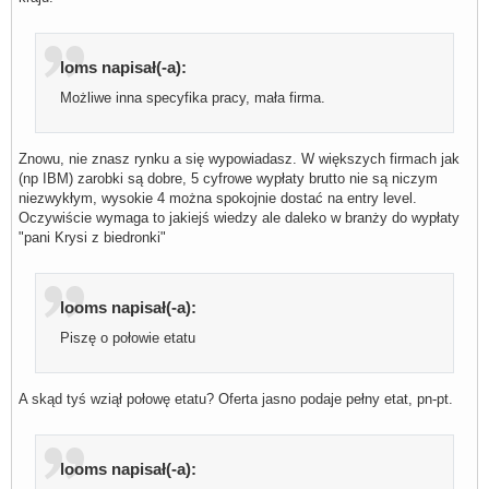
loms napisał(-a):
Możliwe inna specyfika pracy, mała firma.
Znowu, nie znasz rynku a się wypowiadasz. W większych firmach jak
(np IBM) zarobki są dobre, 5 cyfrowe wypłaty brutto nie są niczym
niezwykłym, wysokie 4 można spokojnie dostać na entry level.
Oczywiście wymaga to jakiejś wiedzy ale daleko w branży do wypłaty
"pani Krysi z biedronki"
looms napisał(-a):
Piszę o połowie etatu
A skąd tyś wziął połowę etatu? Oferta jasno podaje pełny etat, pn-pt.
looms napisał(-a):