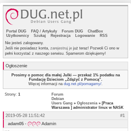
Portal DUG
FAQ
/
Artykuły
Forum DUG
ChatBox
Użytkownicy
Szukaj
Rejestracja
Logowanie
RSS
Nie jesteś zalogowany.
Jeśli nie posiadasz konta,
zarejestruj je
już teraz! Pozwoli Ci ono w
pełni korzystać z naszego serwisu. Spamerom dziękujemy!
Ogłoszenie
Prosimy o pomoc dla małej Julki — przekaż 1% podatku na
Fundację Dzieciom „Zdążyć z Pomocą”.
Więcej informacji na
dug.net.pl/pomagamy/
.
Strony:
1
Forum
Debian
Users Gang
»
Ogłoszenia
» [Praca
Warszawa ] administrator linux w NASK
2019-05-28 11:51:42
#1
adam05
-
Adamin