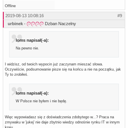
Offline
2019-08-13 10:08:16
#9
urbinek
-
Dzban Naczelny
loms napisał(-a):
Na pewno nie.
I widzisz, od twoich wypocin już zaczynam mieszać słowa.
Oczywiście, podsumowanie pisze się na końcu a nie na początku, jak
Ty to zrobiłeś.
loms napisał(-a):
W Polsce nie byłem i nie będę.
Więc wypowiadasz się z doświadczenia zdobytego w...? Praca na
zmywaku w 'jukej' nie daje zbytnio wiedzy odnośnie rynku IT w innym
kraju.