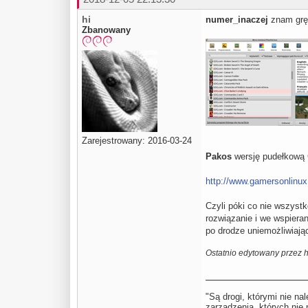
hi
numer_inaczej
znam grę 
Zbanowany
Zarejestrowany: 2016-03-24
Pakos
wersję pudełkową 
http://www.gamersonlinux.
Czyli póki co nie wszystk
rozwiązanie i we wspiera
po drodze uniemożliwiają
Ostatnio edytowany przez h
"Są drogi, którymi nie na
zarządzenia, których ni