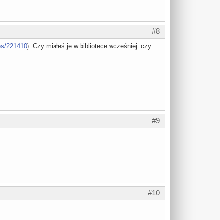
#8
es/221410
). Czy miałeś je w bibliotece wcześniej, czy
#9
#10