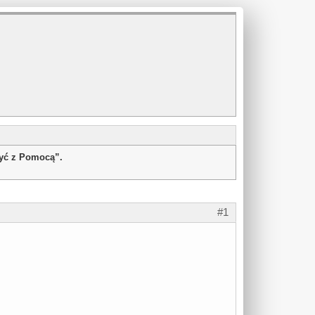
żyć z Pomocą”.
#1