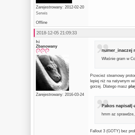
Zarejestrowany: 2012-02-20
Serwis
Offline
2018-12-05 21:09:33
hi
Zbanowany
numer_inaczej n
Właśnie gram w Com
Przecież steamowy proton
lepiej niż na natywnym w
gorzej. Dlatego masz
pla
Zarejestrowany: 2016-03-24
Pakos napisał(-
hmm az sprawdze, c
Fallout 3 (GOTY) bez pro