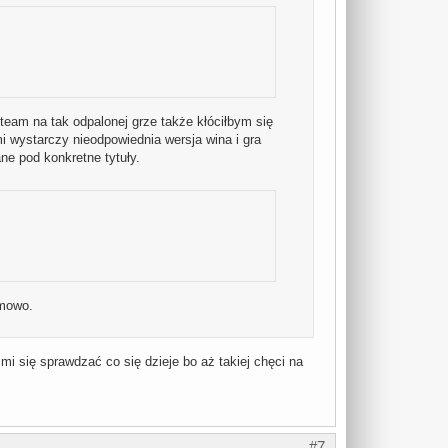
eam na tak odpalonej grze także kłóciłbym się
i wystarczy nieodpowiednia wersja wina i gra
ne pod konkretne tytuły.
emowo.
 mi się sprawdzać co się dzieje bo aż takiej chęci na
#7