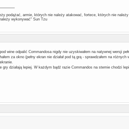
leży podążać, armie, których nie należy atakować, fortece, których nie należy 
e należy wykonywać" Sun Tzu
 pod wine odpalić Commandosa nigdy nie uzyskiwałem na natywnej wersji pełn
ałem za okno (pełny ekran nie działał pod tą grą - sprawdzałem na różnych w
ekranie.
ne gry działają lepiej. W każdym bądź razie Commandos na stemie chodzi lepi