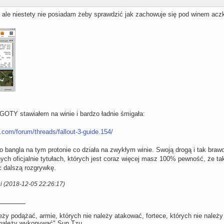
ale niestety nie posiadam żeby sprawdzić jak zachowuje się pod winem aczk
GOTY stawiałem na winie i bardzo ładnie śmigała:
com/forum/threads/fallout-3-guide.154/
o bangla na tym protonie co działa na zwykłym winie. Swoją drogą i tak braw
nych oficjalnie tytułach, których jest coraz więcej masz 100% pewność, że ta
c dalszą rozgrywkę.
i (2018-12-05 22:26:17)
leży podążać, armie, których nie należy atakować, fortece, których nie należy 
e należy wykonywać" Sun Tzu