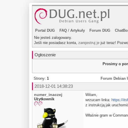
Portal DUG
FAQ
/
Artykuły
Forum DUG
ChatBo
Nie jesteś zalogowany.
Jeśli nie posiadasz konta,
zarejestruj je
już teraz! Pozwo
Ogłoszenie
Prosimy o pom
Strony:
1
Forum Debian 
2018-12-01 14:38:23
numer_inaczej
Witam,
Użytkownik
wrzucam linka:
https://i
z instrukcją jak uruchom
Właśnie gram w Commandos