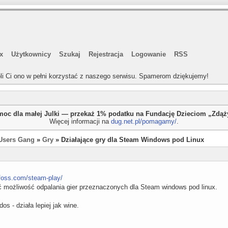
x
Użytkownicy
Szukaj
Rejestracja
Logowanie
RSS
li Ci ono w pełni korzystać z naszego serwisu. Spamerom dziękujemy!
oc dla małej Julki — przekaż 1% podatku na Fundację Dzieciom „Zdą
Więcej informacji na
dug.net.pl/pomagamy/
.
Users Gang
»
Gry
» Działające gry dla Steam Windows pod Linux
tsfoss.com/steam-play/
ić możliwość odpalania gier przeznaczonych dla Steam windows pod linux.
 - działa lepiej jak wine.