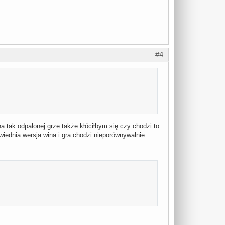
#4
 tak odpalonej grze także kłóciłbym się czy chodzi to
iednia wersja wina i gra chodzi nieporównywalnie