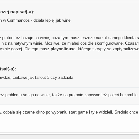
zej napisał(-a):
m w Commandos - działa lepiej jak wine.
proton też bazuje na winie, poza tym masz jeszcze narzut samego klienta st
ej niż na natywnym winie. Możliwe, że miałeś coś źle skonfigurowane. Czasam
walnie gorzej. Dlatego masz
playonlinux
a, którego skrypty są zoptymalizowa
sał(-a):
dze, ciekawe jak fallout 3 czy zadziala
ez problemu śmiga na winie, także na protonie zapewne też poleci bezprobl
, odpala się czarne okno po wybraniu start game i tyle widzieli. Średnio chce