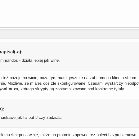
apisał(-a):
mandos - działa lepiej jak wine.
 też bazuje na winie, poza tym masz jeszcze narzut samego klienta steam na
inie. Możliwe, że miałeś coś źle skonfigurowane. Czasami wystarczy nieodpow
yonlinux
a, którego skrypty są zoptymalizowane pod konkretne tytuły.
a):
iekawe jak fallout 3 czy zadziala
blemu śmiga na winie, także na protonie zapewne też poleci bezproblemowo.