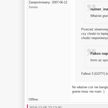
Zarejestrowany: 2007-06-12
Serwis
numer_inac
Właśnie gra
Przecież steamowy 
czy chodzi to lepi
chodzi nieporówny
Pakos napi
hmm az spraw
Fallout 3 (GOTY) b
No właśnie coś nie bangla
granie teraz nie mam :)
Offline
2018-12-05 22:13:30