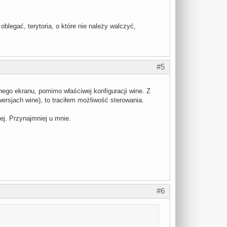
oblegać, terytoria, o które nie należy walczyć,
#5
ego ekranu, pomimo właściwej konfiguracji wine. Z
ersjach wine), to traciłem możliwość sterowania.
ej. Przynajmniej u mnie.
#6