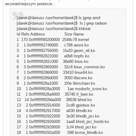
wczeœśniejszym poœście ;
[darek@dariusz /usr/home/darek]$ ls |grep amd
[darek@dariusz /usr/home/darek]$ ls | grep radeon
[darek@dariusz /usr/home/darek]$ kldstat
Id Refs Address Size Name
1 170 0xffffffff80200000 2548c78 kernel
2 1 0xffffffff82749000 c798 aesni.ko
3 1 0xffffffff82756000 1fa20 geom_eli.ko
4 1 0xffffffff82821000 a0b8 tmpfs.ko
5 1 0xffffffff8282c000 38e80 linux.ko
6 3 0xffffffff82865000 32c8 linux_common.ko
7 1 0xffffffff82869000 33410 linux64.ko
8 2 0xffffffff8289d000 3050 libiconv.ko
9 1 0xffffffff828a1000 1f0e libmchain.ko
10 1 0xffffffff828a3000 1ae msdosfs_iconv.ko
11 1 0xffffffff828a4000 35740 if_bwn.ko
12 14 0xffffffff828da000 39538 bhnd.ko
13 2 0xffffffff82914000 2cd8 gpiobus.ko
14 4 0xffffffff82917000 a630 bhndb.ko
15 1 0xffffffff82922000 3e30 bhndb_pci.ko
16 1 0xffffffff82926000 1aa8 bhnd_pci_hostb.ko
17 2 0xffffffff82928000 1cf4 bhnd_pci.ko
18 1 0xffffffff8292a000 598 bcma_bhndb.ko