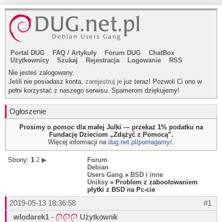
Portal DUG
FAQ
/
Artykuły
Forum DUG
ChatBox
Użytkownicy
Szukaj
Rejestracja
Logowanie
RSS
Nie jesteś zalogowany.
Jeśli nie posiadasz konta,
zarejestruj je
już teraz! Pozwoli Ci ono w
pełni korzystać z naszego serwisu. Spamerom dziękujemy!
Ogłoszenie
Prosimy o pomoc dla małej Julki — przekaż 1% podatku na
Fundację Dzieciom „Zdążyć z Pomocą”.
Więcej informacji na
dug.net.pl/pomagamy/
.
Strony:
1
2
▶
Forum
Debian
Users Gang
»
BSD i inne
Uniksy
» Problem z zabootowaniem
płytki z BSD na Pc-cie
2019-05-13 18:36:58
#1
wlodarek1
-
Użytkownik