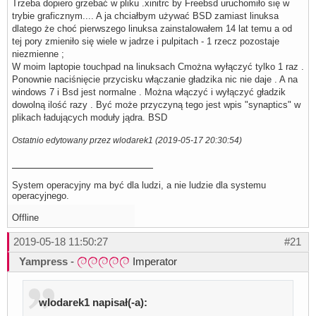
Trzeba dopiero grzebać w pliku .xinitrc by Freebsd uruchomiło się w
trybie graficznym.... A ja chciałbym używać BSD zamiast linuksa
dlatego że choć pierwszego linuksa zainstalowałem 14 lat temu a od
tej pory zmieniło się wiele w jadrze i pulpitach - 1 rzecz pozostaje
niezmienne ;
W moim laptopie touchpad na linuksach Cmożna wyłączyć tylko 1 raz .
Ponownie naciśnięcie przycisku włączanie gładzika nic nie daje . A na
windows 7 i Bsd jest normalne . Można włączyć i wyłączyć gładzik
dowolną ilość razy . Być może przyczyną tego jest wpis "synaptics" w
plikach ładujących moduły jądra. BSD
Ostatnio edytowany przez wlodarek1 (2019-05-17 20:30:54)
System operacyjny ma być dla ludzi, a nie ludzie dla systemu
operacyjnego.
Offline
2019-05-18 11:50:27
#21
Yampress
-
Imperator
wlodarek1 napisał(-a):