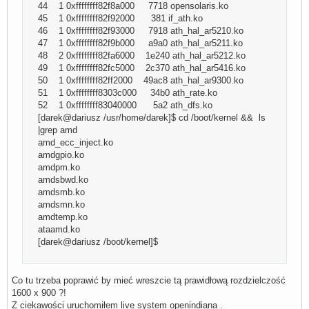
44 1 0xffffffff82f8a000 7718 opensolaris.ko
45 1 0xffffffff82f92000 381 if_ath.ko
46 1 0xffffffff82f93000 7918 ath_hal_ar5210.ko
47 1 0xffffffff82f9b000 a9a0 ath_hal_ar5211.ko
48 2 0xffffffff82fa6000 1e240 ath_hal_ar5212.ko
49 1 0xffffffff82fc5000 2c370 ath_hal_ar5416.ko
50 1 0xffffffff82ff2000 49ac8 ath_hal_ar9300.ko
51 1 0xffffffff8303c000 34b0 ath_rate.ko
52 1 0xffffffff83040000 5a2 ath_dfs.ko
[darek@dariusz /usr/home/darek]$ cd /boot/kernel && ls
|grep amd
amd_ecc_inject.ko
amdgpio.ko
amdpm.ko
amdsbwd.ko
amdsmb.ko
amdsmn.ko
amdtemp.ko
ataamd.ko
[darek@dariusz /boot/kernel]$
Co tu trzeba poprawić by mieć wreszcie tą prawidłową rozdzielczość
1600 x 900 ?!
Z ciekawości uruchomiłem live system openindiana .