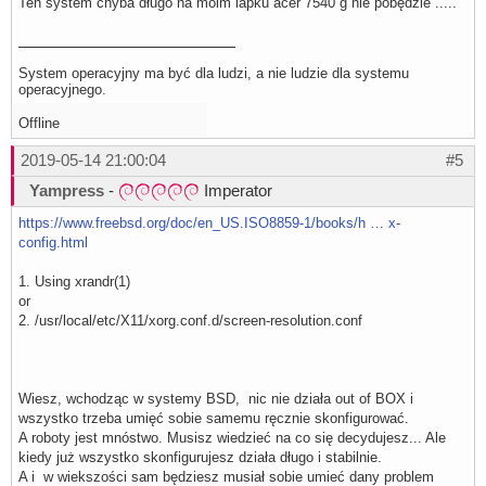
Ten system chyba długo na moim lapku acer 7540 g nie pobędzie .....
System operacyjny ma być dla ludzi, a nie ludzie dla systemu
operacyjnego.
Offline
2019-05-14 21:00:04
#5
Yampress
-
Imperator
https://www.freebsd.org/doc/en_US.ISO8859-1/books/h … x-
config.html
1. Using xrandr(1)
or
2. /usr/local/etc/X11/xorg.conf.d/screen-resolution.conf
Wiesz, wchodząc w systemy BSD, nic nie działa out of BOX i
wszystko trzeba umięć sobie samemu ręcznie skonfigurować.
A roboty jest mnóstwo. Musisz wiedzieć na co się decydujesz... Ale
kiedy już wszystko skonfigurujesz działa długo i stabilnie.
A i w wiekszości sam będziesz musiał sobie umieć dany problem