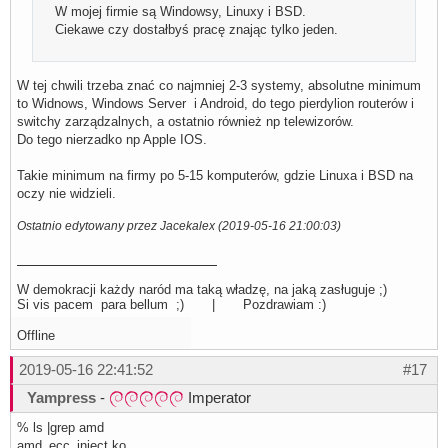
W mojej firmie są Windowsy, Linuxy i BSD.
Ciekawe czy dostałbyś pracę znając tylko jeden.
W tej chwili trzeba znać co najmniej 2-3 systemy, absolutne minimum
to Widnows, Windows Server i Android, do tego pierdylion routerów i
switchy zarządzalnych, a ostatnio również np telewizorów.
Do tego nierzadko np Apple IOS.
Takie minimum na firmy po 5-15 komputerów, gdzie Linuxa i BSD na
oczy nie widzieli.
Ostatnio edytowany przez Jacekalex (2019-05-16 21:00:03)
W demokracji każdy naród ma taką władzę, na jaką zasługuje ;)
Si vis pacem para bellum ;) | Pozdrawiam :)
Offline
2019-05-16 22:41:52
#17
Yampress
-
Imperator
% ls |grep amd
amd_ecc_inject.ko