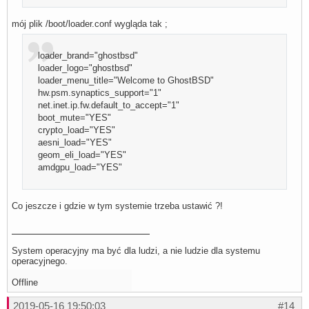
mój plik /boot/loader.conf wygląda tak ;
loader_brand="ghostbsd"
loader_logo="ghostbsd"
loader_menu_title="Welcome to GhostBSD"
hw.psm.synaptics_support="1"
net.inet.ip.fw.default_to_accept="1"
boot_mute="YES"
crypto_load="YES"
aesni_load="YES"
geom_eli_load="YES"
amdgpu_load="YES"
Co jeszcze i gdzie w tym systemie trzeba ustawić ?!
System operacyjny ma być dla ludzi, a nie ludzie dla systemu
operacyjnego.
Offline
2019-05-16 19:50:03
#14