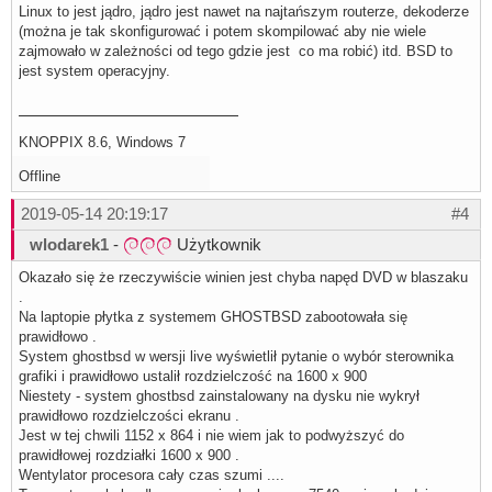
Linux to jest jądro, jądro jest nawet na najtańszym routerze, dekoderze
(można je tak skonfigurować i potem skompilować aby nie wiele
zajmowało w zależności od tego gdzie jest co ma robić) itd. BSD to
jest system operacyjny.
KNOPPIX 8.6, Windows 7
Offline
2019-05-14 20:19:17
#4
wlodarek1
-
Użytkownik
Okazało się że rzeczywiście winien jest chyba napęd DVD w blaszaku
.
Na laptopie płytka z systemem GHOSTBSD zabootowała się
prawidłowo .
System ghostbsd w wersji live wyświetlił pytanie o wybór sterownika
grafiki i prawidłowo ustalił rozdzielczość na 1600 x 900
Niestety - system ghostbsd zainstalowany na dysku nie wykrył
prawidłowo rozdzielczości ekranu .
Jest w tej chwili 1152 x 864 i nie wiem jak to podwyższyć do
prawidłowej rozdziałki 1600 x 900 .
Wentylator procesora cały czas szumi ....