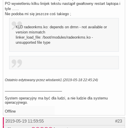
PO wywietleniu kilku linijek tekstu nastąpił gwałtowny restart laptopa i
tyle ......
Nie podoba mi się jeszcze coś takiego ;
KLD radeonkms.ko: depends on drmn - not available or
version mismatch
linker_load_file: /boot/modules/radeonkms.ko -
unsupported file type
Ostatnio edytowany przez wlodarek1 (2019-05-18 22:45:24)
System operacyjny ma być dla ludzi, a nie ludzie dla systemu
operacyjnego.
Offline
2019-05-19 11:59:55
#23