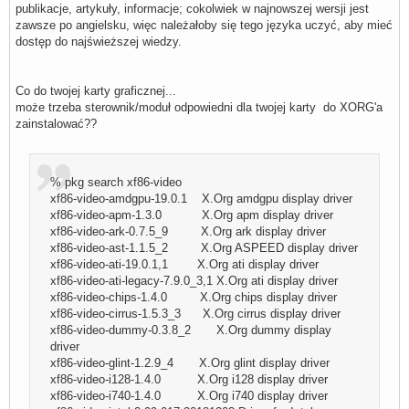
publikacje, artykuły, informacje; cokolwiek w najnowszej wersji jest
zawsze po angielsku, więc należałoby się tego języka uczyć, aby mieć
dostęp do najświeższej wiedzy.
Co do twojej karty graficznej...
może trzeba sterownik/moduł odpowiedni dla twojej karty do XORG'a
zainstalować??
% pkg search xf86-video
xf86-video-amdgpu-19.0.1 X.Org amdgpu display driver
xf86-video-apm-1.3.0 X.Org apm display driver
xf86-video-ark-0.7.5_9 X.Org ark display driver
xf86-video-ast-1.1.5_2 X.Org ASPEED display driver
xf86-video-ati-19.0.1,1 X.Org ati display driver
xf86-video-ati-legacy-7.9.0_3,1 X.Org ati display driver
xf86-video-chips-1.4.0 X.Org chips display driver
xf86-video-cirrus-1.5.3_3 X.Org cirrus display driver
xf86-video-dummy-0.3.8_2 X.Org dummy display
driver
xf86-video-glint-1.2.9_4 X.Org glint display driver
xf86-video-i128-1.4.0 X.Org i128 display driver
xf86-video-i740-1.4.0 X.Org i740 display driver