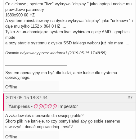
Co ciekawe ; system "live" wykrywa "display " jako laptop i nadaje mu
prawidłowe parametry
1680x900 60 HZ
A system zainstalowany na dysku wykrywa "display" jako "unknown " i
daje mu tylko 1152 x 864 0 HZ .....
Tylko że uruchamiająπc system live wybieram opcję AMD - graphics
mode
a przy starcie systemu z dysku SSD takiego wyboru już nie mam ....
Ostatnio edytowany przez wlodarek1 (2019-05-15 17:48:55)
System operacyjny ma być dla ludzi, a nie ludzie dla systemu
operacyjnego.
Offline
2019-05-15 18:37:44
#7
Yampress
-
Imperator
A załadowałeś sterowniki dla swojej grafiki?
Skoro plik nie istnieje, to czy pomyślałeś aby go sobie samemu
stworzyć i dodać odpowiednią treść?
Offline