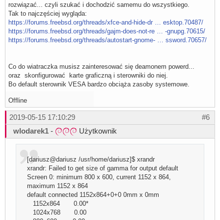
rozwiązać... czyli szukać i dochodzić samemu do wszystkiego.
Tak to najczęściej wygląda:
https://forums.freebsd.org/threads/xfce-and-hide-dr … esktop.70487/
https://forums.freebsd.org/threads/gajm-does-not-re … -gnupg.70615/
https://forums.freebsd.org/threads/autostart-gnome- … ssword.70657/
Co do wiatraczka musisz zainteresować się deamonem powerd...
oraz skonfigurować karte graficzną i sterowniki do niej.
Bo default sterownik VESA bardzo obciąża zasoby systemowe.
Offline
2019-05-15 17:10:29
#6
wlodarek1
-
Użytkownik
[dariusz@dariusz /usr/home/dariusz]$ xrandr
xrandr: Failed to get size of gamma for output default
Screen 0: minimum 800 x 600, current 1152 x 864,
maximum 1152 x 864
default connected 1152x864+0+0 0mm x 0mm
1152x864 0.00*
1024x768 0.00