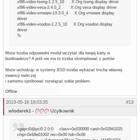
xf86-video-tseng-1.2.5_10 X.Org tseng display driver
xf86-video-vesa-2.4.0_2 X.Org vesa display driver
xf86-video-vmware-13.3.0_4 X.Org vmware display
driver
xf86-video-voodoo-1.2.5_10 X.Org voodoo display
driver
%
Może trzeba odpowiedni moduł wczytać dla twojej karty w
bootloaderze? A jeśli nie ma to trzeba skompilować z portów
Może wchodząc w systemy BSD trzeba wykazać trochę własnej
inwencji twórczej
i samemu spróbować rozwiązać sobie problem.
Offline
2019-05-16 18:03:35
#13
wlodarek1
-
Użytkownik
vgapci0@pci0:2:0:0: class=0x030000 card=0x02941025
chip=0x68e01002 rev=0x00 hdr=0x00