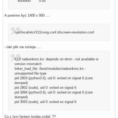
800x600 0.00
A powinno być 1400 x 900 ....
/usr/local/etc/X11/xorg.conf.d/screen-resolution.conf
- taki plik nie istnieje ....
KLD radeonkms.ko: depends on drmn - not available or
version mismatch
linker_load_file: /boot/modules/radeonkms.ko -
unsupported file type
pid 2803 (python3.6), uid 0: exited on signal 6 (core
dumped)
pid 2802 (sudo), uid 0: exited on signal 6
pid 3094 (python3.6), uid 0: exited on signal 6 (core
dumped)
pid 3093 (sudo), uid 0: exited on signal 6
Co z tym fantem trzeba zrobić ??