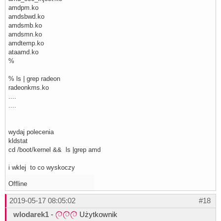
amdpm.ko
amdsbwd.ko
amdsmb.ko
amdsmn.ko
amdtemp.ko
ataamd.ko
%
% ls | grep radeon
radeonkms.ko
....
....
wydaj polecenia
kldstat
cd /boot/kernel && ls |grep amd
i wklej to co wyskoczy
Offline
2019-05-17 08:05:02
#18
wlodarek1
-
Użytkownik