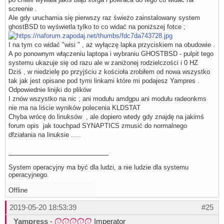
screenie .
Ale gdy uruchamia się pierwszy raz świeżo zainstalowany system
ghostBSD to wyświetla tylko to co widać na poniższej fotce ;
I na tym co widać "wisi " , aż wyłączę lapka przyciskiem na obudowie .
A po ponownym włączeniu laptopa i wybraniu GHOSTBSD - pulpit tego
systemu ukazuje się od razu ale w zaniżonej rodzielczości i 0 HZ
Dziś , w niedzielę po przyjściu z kościoła zrobiłem od nowa wszystko
tak jak jest opisane pod tymi linkami które mi podajesz Yampres .
Odpowiednie linijki do plików
I znów wszystko na nic ; ani modułu amdgpu ani modułu radeonkms
nie ma na liście wyników polecenia KLDSTAT
Chyba wrócę do linuksów , ale dopiero wtedy gdy znajdę na jakimś
forum opis jak touchpad SYNAPTICS zmusić do normalnego
dfziałania na linuksie .....
System operacyjny ma być dla ludzi, a nie ludzie dla systemu
operacyjnego.
Offline
2019-05-20 18:53:39
#25
Yampress
-
Imperator