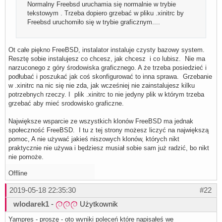
Normalny Freebsd uruchamia się normalnie w trybie
tekstowym . Trzeba dopiero grzebać w pliku .xinitrc by
Freebsd uruchomiło się w trybie graficznym....
Ot całe piękno FreeBSD, instalator instaluje czysty bazowy system.
Resztę sobie instalujesz co chcesz, jak chcesz i co lubisz. Nie ma
narzuconego z góry środowiska graficznego. A że trzeba posiedzieć i
podłubać i poszukać jak coś skonfigurować to inna sprawa. Grzebanie
w .xinitrc na nic się nie zda, jak wcześniej nie zainstalujesz kilku
potrzebnych rzeczy. I plik .xinitrc to nie jedyny plik w którym trzeba
grzebać aby mieć srodowisko graficzne.
Największe wsparcie ze wszystkich klonów FreeBSD ma jednak
społeczność FreeBSD. I tu z tej strony możesz liczyć na największą
pomoc, A nie używać jakieś niszowych klonów, których nikt
praktycznie nie używa i będziesz musiał sobie sam już radzić, bo nikt
nie pomoże.
Offline
2019-05-18 22:35:30
#22
wlodarek1
-
Użytkownik
Yampres - proszę - oto wyniki poleceń które napisałeś we