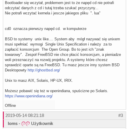
Bootloader się wczytał, problemem jest to że napęd cd nie potrafi
odczytać danych z cd i tutaj trzeba szukać przyczyny...
Nie potrafi wczytać kernela i jescze jakiegos pliku ". lua"
cd0 oznacza pierwszy napęd cd. w komputerze
BSD to systemy unix like.... System aby mógł nazywać się unixem
musi spełniać wymogi Single Unix Specification i należy za to
zapłacić konsorcjum The Open Group. Bo to jest ich "znak
towarowy". Zespoł FreeBSD nie chce płacić konsorcjum, a pieniadze
woli przeznaczyć na rozwój projektu. A systemy które chcesz
sprawdzić oparte są na FreeBSD. Tu masz jescze inny system BSD
Desktopowty
http://ghostbsd.org/
Unix to masz AIX, Solaris, HP-UX, IRIX.
Możesz pobawić się też w openindiana, spuścizne po Solaris.
https://www.openindiana.org/
Offline
2019-05-14 08:21:18
#3
loms
-
Użytkownik