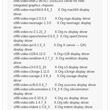
xf86-video-intel-2.99.917.20181203 Driver for Intel
integrated graphics chipsets
xf86-video-mach64-6.9.6_2 X.Org mach64 display
driver
xf86-video-mga-2.0.0,3 X.Org mga display driver
xf86-video-neomagic-1.3.0 X.Org neomagic display
driver
xf86-video-nv-2.1.21_3 X.Org nv display driver
xf86-video-openchrome-0.6.0_3 X.Org openChrome
display driver
xf86-video-qxl-0.1.5_3 X.Org X server — QXL
display driver
xf86-video-r128-6.12.0 X.Org r128 display driver
xf86-video-rendition-4.2.7_2 X.Org rendition display
driver
xf86-video-s3-0.6.5_10 X.Org s3 display driver
xf86-video-s3virge-1.11.0 X.Org s3virge display driver
xf86-video-savage-2.3.9_4 X.Org savage display
driver
xf86-video-scfb-0.0.4_7 X.Org syscons display driver
xf86-video-siliconmotion-1.7.9_3 X.Org siliconmotion
display driver
xf86-video-sis-0.10.9_3 X.Org sis display driver
xf86-video-tdfx-1.4.7_4 X.Org tdfx display driver
xf86-video-trident-1.3.8_3 X.Org trident display driver