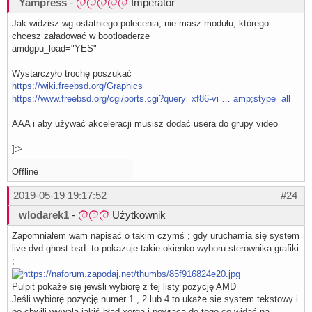
Yampress
-
Imperator
Jak widzisz wg ostatniego polecenia, nie masz modułu, którego
chcesz załadować w bootloaderze
amdgpu_load="YES"
Wystarczyło trochę poszukać
https://wiki.freebsd.org/Graphics
https://www.freebsd.org/cgi/ports.cgi?query=xf86-vi … amp;stype=all
AAA i aby używać akceleracji musisz dodać usera do grupy video
]:>
Offline
2019-05-19 19:17:52
#24
wlodarek1
-
Użytkownik
Zapomniałem wam napisać o takim czymś ; gdy uruchamia się system
live dvd ghost bsd to pokazuje takie okienko wyboru sterownika grafiki
;
Pulpit pokaże się jewśli wybiorę z tej listy pozycję AMD
Jeśli wybiorę pozycję numer 1 , 2 lub 4 to ukaże się system tekstowy i
po chwili wywala jakiś błąd xorga i powraca do tego co widać na