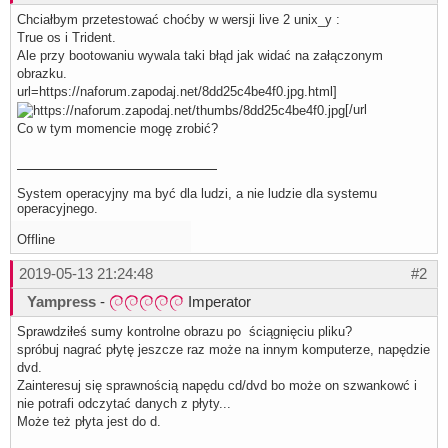
Chciałbym przetestować choćby w wersji live 2 unix_y :
True os i Trident.
Ale przy bootowaniu wywala taki błąd jak widać na załączonym
obrazku.
url=https://naforum.zapodaj.net/8dd25c4be4f0.jpg.html]
[/url
Co w tym momencie mogę zrobić?
System operacyjny ma być dla ludzi, a nie ludzie dla systemu
operacyjnego.
Offline
2019-05-13 21:24:48
#2
Yampress
-
Imperator
Sprawdziłeś sumy kontrolne obrazu po ściągnięciu pliku?
spróbuj nagrać płytę jeszcze raz może na innym komputerze, napędzie
dvd.
Zainteresuj się sprawnością napędu cd/dvd bo może on szwankowć i
nie potrafi odczytać danych z płyty...
Może też płyta jest do d.