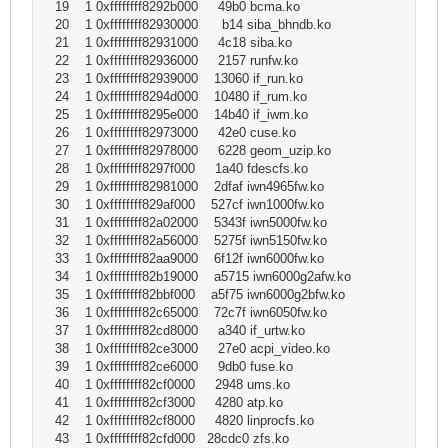
19 1 0xffffffff8292b000 49b0 bcma.ko
20 1 0xffffffff82930000 b14 siba_bhndb.ko
21 1 0xffffffff82931000 4c18 siba.ko
22 1 0xffffffff82936000 2157 runfw.ko
23 1 0xffffffff82939000 13060 if_run.ko
24 1 0xffffffff8294d000 10480 if_rum.ko
25 1 0xffffffff8295e000 14b40 if_iwm.ko
26 1 0xffffffff82973000 42e0 cuse.ko
27 1 0xffffffff82978000 6228 geom_uzip.ko
28 1 0xffffffff8297f000 1a40 fdescfs.ko
29 1 0xffffffff82981000 2dfaf iwn4965fw.ko
30 1 0xffffffff829af000 527cf iwn1000fw.ko
31 1 0xffffffff82a02000 5343f iwn5000fw.ko
32 1 0xffffffff82a56000 5275f iwn5150fw.ko
33 1 0xffffffff82aa9000 6f12f iwn6000fw.ko
34 1 0xffffffff82b19000 a5715 iwn6000g2afw.ko
35 1 0xffffffff82bbf000 a5f75 iwn6000g2bfw.ko
36 1 0xffffffff82c65000 72c7f iwn6050fw.ko
37 1 0xffffffff82cd8000 a340 if_urtw.ko
38 1 0xffffffff82ce3000 27e0 acpi_video.ko
39 1 0xffffffff82ce6000 9db0 fuse.ko
40 1 0xffffffff82cf0000 2948 ums.ko
41 1 0xffffffff82cf3000 4280 atp.ko
42 1 0xffffffff82cf8000 4820 linprocfs.ko
43 1 0xffffffff82cfd000 28cdc0 zfs.ko