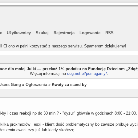
x
Użytkownicy
Szukaj
Rejestracja
Logowanie
RSS
li Ci ono w pełni korzystać z naszego serwisu. Spamerom dziękujemy!
oc dla małej Julki — przekaż 1% podatku na Fundację Dzieciom „Zdą
Więcej informacji na
dug.net.pl/pomagamy/
.
Users Gang
»
Ogłoszenia
» Kwoty za stand-by
d-by i czas reakcji np do 30 min ? - "dyżur" głównie w godzinach 8:00 - 21:00.
kilka proxmoxów , esxi - klient dość problematyczny bo zawsze próbuje wyc
łoszenia awarii czy już lub kiedy skończę.