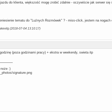
zdu do klienta, większość mogę zrobić zdalnie - oczywiście jak serwer się s
niesienie tematu do "Luźnych Rozmówek" ? - miss-click, jestem na nogach o
akevilg (2018-07-04 13:10:17)
 godzinę (poza godzinami pracy) + ekstra w weekendy, swieta itp
 noże :)