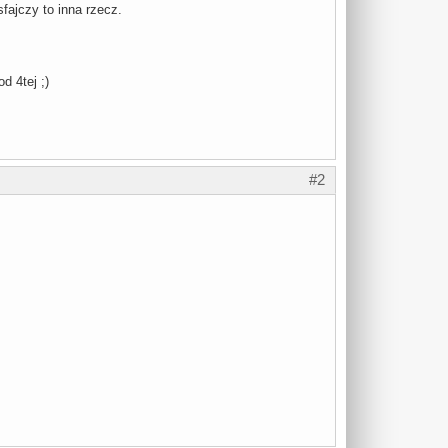
fajczy to inna rzecz.
d 4tej ;)
#2