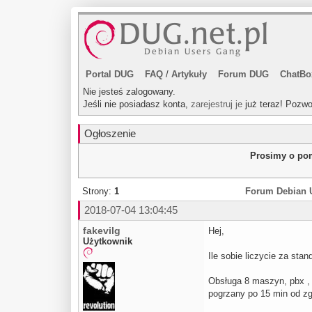
Portal DUG
FAQ
/
Artykuły
Forum DUG
ChatBo
Nie jesteś zalogowany.
Jeśli nie posiadasz konta,
zarejestruj je
już teraz! Pozwo
Ogłoszenie
Prosimy o pom
Strony:
1
Forum Debian 
2018-07-04 13:04:45
fakevilg
Hej,
Użytkownik
Ile sobie liczycie za stan
Obsługa 8 maszyn, pbx , 
pogrzany po 15 min od zg