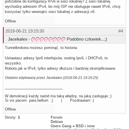
potrzebne do konfiguracji IPv6 w sieci lokalnej? Z sieci lokalnej
wychodzę adresem IPv4, bo mój ISP nie obsługuje nawet IPv6, chcę
korzystać tylko wewnątrz sieci lokalnej z adresacji v6.
Offline
2018-06-21 19:15:30
#4
Jacekalex
-
Podobno człowiek...;)
Tunnelbrokera możesz pominąć, to historia.
Ustawiasz adresy Ipv6 interfejsów, routing Ipv6, i DHCPv6, to
wszystko.
Robota jak w IPv4, tylko adresy dłuższe i bardziej skomplikowane.
Ostatnio edytowany przez Jacekalex (2018-06-21 19:16:25)
W demokracji każdy naród ma taką władzę, na jaką zasługuje ;)
Si vis pacem para bellum ;) | Pozdrawiam :)
Offline
Strony:
1
Forum
Debian
Users Gang
»
BSD i inne