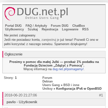
Portal DUG
FAQ
/
Artykuły
Forum DUG
ChatBox
Użytkownicy
Szukaj
Rejestracja
Logowanie
RSS
Nie jesteś zalogowany.
Jeśli nie posiadasz konta,
zarejestruj je
już teraz! Pozwoli Ci ono w
pełni korzystać z naszego serwisu. Spamerom dziękujemy!
Ogłoszenie
Prosimy o pomoc dla małej Julki — przekaż 1% podatku na
Fundację Dzieciom „Zdążyć z Pomocą”.
Więcej informacji na
dug.net.pl/pomagamy/
.
Strony:
1
Forum
Debian
Users Gang
»
BSD i inne
Uniksy
» Konfiguracja IPv6 w OpenBSD
2018-06-20 21:27:06
#1
pavlo
- Użytkownik