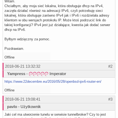
Witam.
Chciałbym, aby moja sieć lokalna, która obsługuje dhcp na IPv4,
zaczęła działać również na adresacji IPv6, czyli potrzebuję sieci
lokalnej, która obsługuje zarówno IPv4 jak i IPv6 i rozdzielała adresy
klientom w obu wersjach protokołu IP. Może ktoś podrzucić link do
takiej konfiguracji? IPv4 jest już działające, kwestia jak dodać serwer
dhcp na IPv6.
Byłbym wdzięczny za pomoc.
Pozdrawiam.
Offline
2018-06-21 13:32:32
#2
Yampress
-
Imperator
https://www.22decembre.eu/2016/05/28/openbsd-ipv6-router-en/
Offline
2018-06-21 19:08:41
#3
pavlo
- Użytkownik
Jaki cel ma utworzenie tunelu w serwisie tunnelbroker? Czy to jest