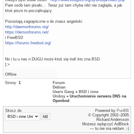
Pare osób tam pisało... Teraz już tam chyba nikt nie zagląda, a jak
ktoś pisze to początkujący.
Pozostają zagrajniczne o ile znasz angielski:
http://daemonforums.org/
https://demonforums.net/
i FreeBSD
https://forums.freebsd.org/
No i tu u nas n DUGU może ktoś się trafi kto zna BSD.
]:>
Offline
Strony:
1
Forum
Debian
Users Gang
»
BSD i inne
Uniksy
» Uruchomienie serwera DNS na
Openbsd
Skocz do
Powered by
PunBB
© Copyright 2002–2005
Rickard Andersson
Możesz wyłączyć AdBlock
— tu nie ma reklam ;-)