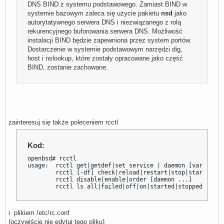
DNS BIND z systemu podstawowego. Zamiast BIND w
systemie bazowym zaleca się użycie pakietu
nsd
jako
autorytatywnego serwera DNS i niezwiązanego z rolą
rekurencyjnego buforowania serwera DNS. Możliwość
instalacji BIND będzie zapewniona przez system portów.
Dostarczenie w systemie podstawowym narzędzi dig,
host i nslookup, które zostały opracowane jako część
BIND, zostanie zachowane.
zainteresuj się także poleceniem rcctl
Kod:
openbsd# rcctl

usage:  rcctl get|getdef|set service | daemon [variable 
        rcctl [-df] check|reload|restart|stop|start daemo
        rcctl disable|enable|order [daemon ...]

        rcctl ls all|failed|off|on|started|stopped
i plikiem /etc/rc.conf
(oczywiście nie edytuj tego pliku)