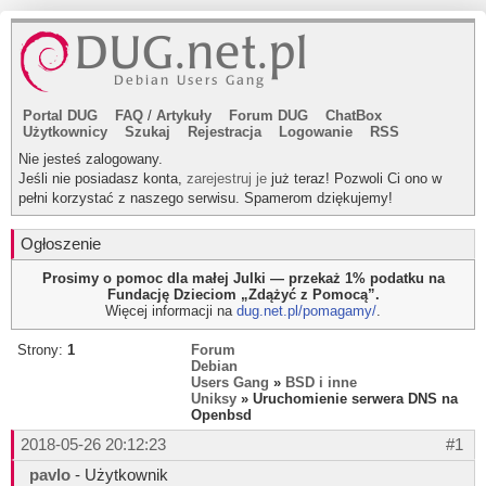
Portal DUG
FAQ
/
Artykuły
Forum DUG
ChatBox
Użytkownicy
Szukaj
Rejestracja
Logowanie
RSS
Nie jesteś zalogowany.
Jeśli nie posiadasz konta,
zarejestruj je
już teraz! Pozwoli Ci ono w
pełni korzystać z naszego serwisu. Spamerom dziękujemy!
Ogłoszenie
Prosimy o pomoc dla małej Julki — przekaż 1% podatku na
Fundację Dzieciom „Zdążyć z Pomocą”.
Więcej informacji na
dug.net.pl/pomagamy/
.
Strony:
1
Forum
Debian
Users Gang
»
BSD i inne
Uniksy
» Uruchomienie serwera DNS na
Openbsd
2018-05-26 20:12:23
#1
pavlo
- Użytkownik