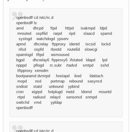
openbsd# cd /etc/rc.d
openbsd# ls
amd dhcpd ftpd httpd isakmpd ldpd
mrouted ospf6d rarpd ripd slaacd spamd
syslogd watchdogd ypserv
apmd dhcrelay ftpproxy identd iscsid lockd
nfsd ospfd rbootd route6d slowcgi
spamlogd tftpd wsmoused
bgpd dhcrelay6 ftpproxy6 ifstated ldapd lpd
npppd pflogd rc.subr rtadvd smtpd sshd
tftpproxy xenodm
bootparamd dvmrpd hostapd iked ldattach
mopd nsd portmap rebound sasyncd
sndiod statd unbound ypbind
cron eigrpd hotplugd inetd ldomd mountd
ntpd radiusd relayd sensorsd snmpd
switchd vmd ypldap
openbsd#
openbsd# cd /etc/rc.d