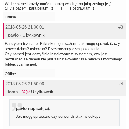
W demokracji każdy naród ma taką władzę, na jaką zasługuje ;)
Si vis pacem para bellum ;) | Pozdrawiam :)
Offline
2018-05-26 21:00:01
#3
pavlo
- Użytkownik
Patrzyłem też na to. Pliki skonfigurowałem. Jak mogę sprawdzić czy
serwer działa? nslookup? Przekroczony czas połączenia.
Czy named jest domyślnie instalowany z systemem, czy jest
możliwość że demon nie jest zainstalowany? Nie miałem utworzonego
folderu /var/named.
Offline
2018-05-26 21:50:06
#4
loms
-
Użytkownik
pavlo napisał(-a):
Jak mogę sprawdzić czy serwer działa? nslookup?