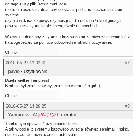
do tego służy plik /etc/rc.conf.local
i to tu umieszczasz deamony do startu podczas uruchamiania się
systemu.
czy nie widzisz ze powyższy opis jest dla debiana? i konfiguracja
pewnych rzeczy może się trochę różnić na openbsd
Wszystkie deamony z systemu bazowego moża również uruchamiać z
katalogu /etc/rc za pomocą odpowiedniej składni oczywiście.
Offline
2018-05-27 13:02:42
#7
pavlo
- Użytkownik
Dzięki wielkie Yampress!
Bind nie był zainstalowany, zainstalowałem i śmiga! :)
Offline
2018-05-27 14:28:25
#8
Yampress
-
Imperator
Trzeba było sprawdzić czy proces działa..
A tak w ogóle z systemu bazowego wylecial również sendmail i nginx.
nginxa zastąpili rozwiązaniem autorskim.