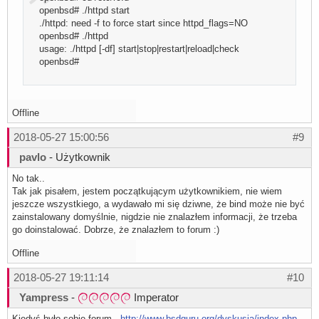
openbsd# ./httpd start
./httpd: need -f to force start since httpd_flags=NO
openbsd# ./httpd
usage: ./httpd [-df] start|stop|restart|reload|check
openbsd#
Offline
2018-05-27 15:00:56
#9
pavlo
- Użytkownik
No tak..
Tak jak pisałem, jestem początkującym użytkownikiem, nie wiem
jeszcze wszystkiego, a wydawało mi się dziwne, że bind może nie być
zainstalowany domyślnie, nigdzie nie znalazłem informacji, że trzeba
go doinstalować. Dobrze, że znalazłem to forum :)
Offline
2018-05-27 19:11:14
#10
Yampress
-
Imperator
Kiedyś było sobie forum
http://www.bsdguru.org/dyskusja/index.php