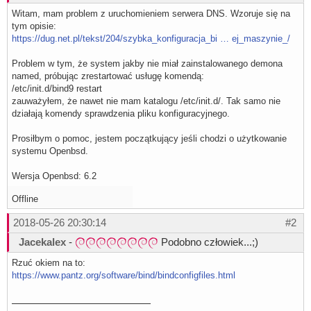
Witam, mam problem z uruchomieniem serwera DNS. Wzoruje się na
tym opisie:
https://dug.net.pl/tekst/204/szybka_konfiguracja_bi … ej_maszynie_/
Problem w tym, że system jakby nie miał zainstalowanego demona
named, próbując zrestartować usługę komendą:
/etc/init.d/bind9 restart
zauważyłem, że nawet nie mam katalogu /etc/init.d/. Tak samo nie
działają komendy sprawdzenia pliku konfiguracyjnego.
Prosiłbym o pomoc, jestem początkujący jeśli chodzi o użytkowanie
systemu Openbsd.
Wersja Openbsd: 6.2
Offline
2018-05-26 20:30:14
#2
Jacekalex
-
Podobno człowiek...;)
Rzuć okiem na to:
https://www.pantz.org/software/bind/bindconfigfiles.html