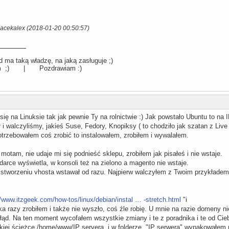
Jacekalex (2018-01-20 00:50:57)
 ma taką władzę, na jaką zasługuje ;)
llum ;) | Pozdrawiam :)
 na Linuksie tak jak pewnie Ty na rolnictwie :) Jak powstało Ubuntu to na I
 i walczyliśmy, jakieś Suse, Fedory, Knopiksy ( to chodziło jak szatan z Liv
trzebowałem coś zrobić to instalowałem, zrobiłem i wywalałem.
 motam, nie udaje mi się podnieść sklepu, zrobiłem jak pisałeś i nie wstaje.
darce wyświetla, w konsoli też na zielono a magento nie wstaje.
tworzeniu vhosta wstawał od razu. Najpierw walczyłem z Twoim przykładem. 
//www.itzgeek.com/how-tos/linux/debian/instal … -stretch.html
"i
lka razy zrobiłem i także nie wyszło, coś źle robię. U mnie na razie domeny
błąd. Na ten moment wycofałem wszystkie zmiany i te z poradnika i te od Ciebie
kiej ścieżce /home/www/IP servera, i w folderze "IP serwera" wypakowałem 