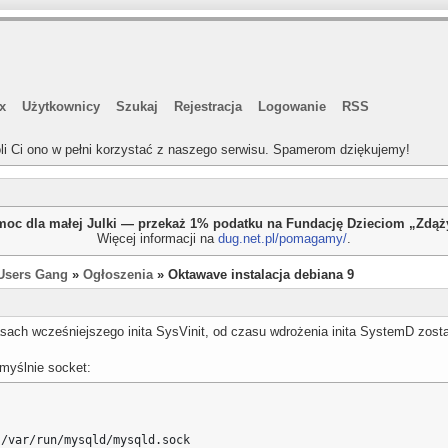
x
Użytkownicy
Szukaj
Rejestracja
Logowanie
RSS
li Ci ono w pełni korzystać z naszego serwisu. Spamerom dziękujemy!
oc dla małej Julki — przekaż 1% podatku na Fundację Dzieciom „Zdą
Więcej informacji na
dug.net.pl/pomagamy/
.
Users Gang
»
Ogłoszenia
» Oktawave instalacja debiana 9
asach wcześniejszego inita SysVinit, od czasu wdrożenia inita SystemD zosta
myślnie socket:
 /var/run/mysqld/mysqld.sock