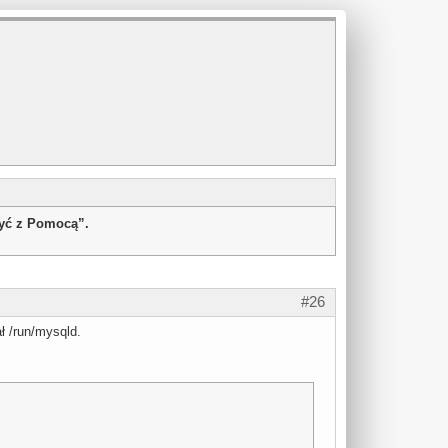
żyć z Pomocą”.
#26
ł /run/mysqld.