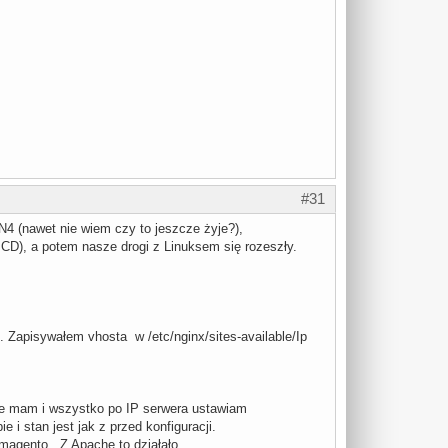
#31
N4 (nawet nie wiem czy to jeszcze żyje?),
e CD), a potem nasze drogi z Linuksem się rozeszły.
Zapisywałem vhosta w /etc/nginx/sites-available/Ip
 nie mam i wszystko po IP serwera ustawiam
 i stan jest jak z przed konfiguracji.
magento. Z Apache to działało.