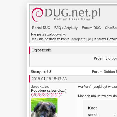
Portal DUG
FAQ
/
Artykuły
Forum DUG
ChatBo
Nie jesteś zalogowany.
Jeśli nie posiadasz konta,
zarejestruj je
już teraz! Pozwo
Ogłoszenie
Prosimy o pom
Strony:
◀
1
2
Forum Debian 
2018-01-18 15:17:38
Jacekalex
/var/run/mysqld był w cz
Podobno człowiek...;)
Mariadb ma ustawiony do
Kod:
socket        =