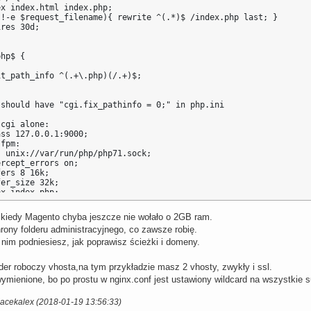
x index.html index.php; 

!-e $request_filename){ rewrite ^(.*)$ /index.php last; }

res 30d; 

hp$ {

t_path_info ^(.+\.php)(/.+)$;

should have "cgi.fix_pathinfo = 0;" in php.ini

cgi alone:

ss 127.0.0.1:9000;

fpm:

 unix://var/run/php/php71.sock;

rcept_errors on;

ers 8 16k;

er_size 32k;

x index.php;

m SCRIPT_FILENAME $document_root$fastcgi_script_name;

/nginx/fastcgi.conf;

 kiedy Magento chyba jeszcze nie wołało o 2GB ram.
;

rony folderu administracyjnego, co zawsze robię.
nim podniesiesz, jak poprawisz ścieżki i domeny.
der roboczy vhosta,na tym przykładzie masz 2 vhosty, zwykły i ssl.
 wymienione, bo po prostu w nginx.conf jest ustawiony wildcard na wszystkie
.0.0.0:443;

::]:443;

Jacekalex (2018-01-19 13:56:33)