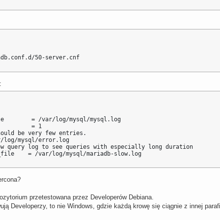
adb.conf.d/50-server.cnf
:
e        = /var/log/mysql/mysql.log

         = 1

ould be very few entries.

/log/mysql/error.log

w query log to see queries with especially long duration

_file    = /var/log/mysql/mariadb-slow.log
ercona?
ozytorium przetestowana przez Developerów Debiana.
ą Developerzy, to nie Windows, gdzie każdą krowę się ciągnie z innej parafi