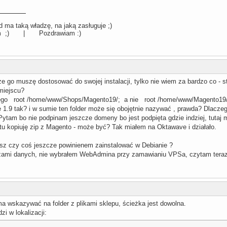
ame mg.domena.tld; 

me/www/Shops/Magento19/;

x on;

 ma taką władzę, na jaką zasługuje ;)
llum ;) | Pozdrawiam :)


c logs for this vhost

og  /var/log/nginx/magento-acces.log ;

g  /var/log/nginx/magento-error.log warn;

e go muszę dostosować do swojej instalacji, tylko nie wiem za bardzo co - 
 miejscu?
 / {

x index.html index.php; 

ego root /home/www/Shops/Magento19/; a nie root /home/www/Magento19/
!-e $request_filename){ rewrite ^(.*)$ /index.php last; }

ę 1.9 tak? i w sumie ten folder może się obojętnie nazywać , prawda? Dlaczeg
ires 30d; 

ytam bo nie podpinam jeszcze domeny bo jest podpięta gdzie indziej, tutaj m
tu kopiuję zip z Magento - może być? Tak miałem na Oktawave i działało.
hp$ {

t_path_info ^(.+\.php)(/.+)$;

isz czy coś jeszcze powinienem zainstalować w Debianie ?
should have "cgi.fix_pathinfo = 0;" in php.ini

zami danych, nie wybrałem WebAdmina przy zamawianiu VPSa, czytam tera
cgi alone:

ss 127.0.0.1:9000;

fpm:

 unix://var/run/php/php71.sock;

rcept_errors on;

ers 8 16k;

a wskazywać na folder z plikami sklepu, ścieżka jest dowolna.
er_size 32k;

x index.php;

zi w lokalizacji:
m SCRIPT_FILENAME $document_root$fastcgi_script_name;

/nginx/fastcgi.conf;
