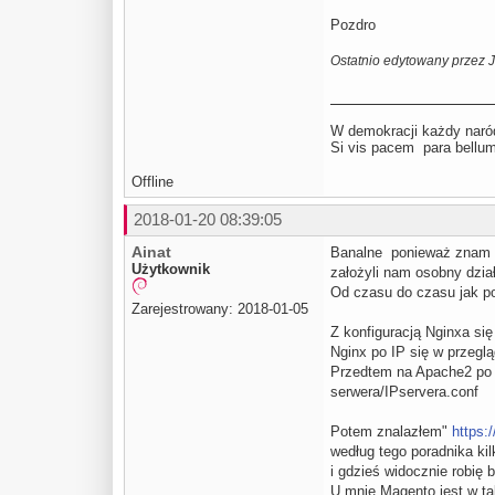
Pozdro
Ostatnio edytowany przez 
W demokracji każdy naród
Si vis pacem para be
Offline
2018-01-20 08:39:05
Ainat
Banalne ponieważ znam się
Użytkownik
założyli nam osobny dział
Od czasu do czasu jak po
Zarejestrowany: 2018-01-05
Z konfiguracją Nginxa się
Nginx po IP się w przeglą
Przedtem na Apache2 po s
serwera/IPservera.conf
Potem znalazłem"
https:
według tego poradnika ki
i gdzieś widocznie robię 
U mnie Magento jest w ta