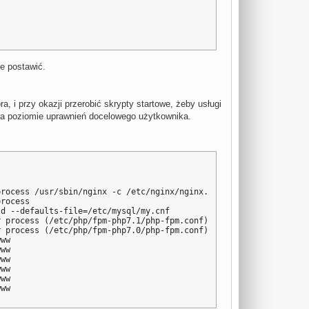
ie postawić.
, i przy okazji przerobić skrypty startowe, żeby usługi
y na poziomie uprawnień docelowego użytkownika.
rocess /usr/sbin/nginx -c /etc/nginx/nginx.conf -g daemon off;

rocess

d --defaults-file=/etc/mysql/my.cnf

 process (/etc/php/fpm-php7.1/php-fpm.conf)

 process (/etc/php/fpm-php7.0/php-fpm.conf)

ww

ww

ww

ww

ww

www