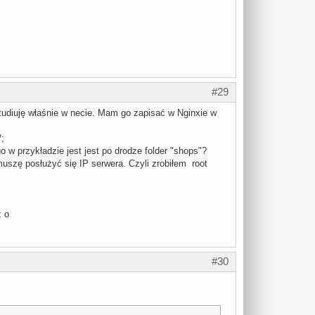
#29
studiuję właśnie w necie. Mam go zapisać w Nginxie w
;
o w przykładzie jest jest po drodze folder "shops"?
uszę posłużyć się IP serwera. Czyli zrobiłem root
z o
#30