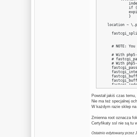
            inde
            if (
            expi
            }

  location ~ \.p
    fastcgi_spli
    # NOTE: You 
    # With php5-
    # fastcgi_pa
    # With php5-
    fastcgi_pass
    fastcgi_inte
    fastcgi_buff
    fastcgi_buff
    fastcgi_inde
    fastcgi_para
    include /etc
Powstał jakiś czas temu,
    autoindex on
Nie ma też specjalnej och
  }

W każdym razie sklep na 
}

Zmienna root oznacza fol
Certyfikaty ssl nie są tu
server {

        listen 0
        listen [
Ostatnio edytowany przez 