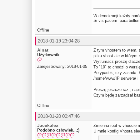
        server_n
        root /ho
        autoinde
W demokracji każdy naród
Si vis pacem para be
        ssl on; 
Offline
       # Specifi
        access_l
2018-01-19 23:04:28
        error_lo
Ainat
Z tym vhostem to wiem, ż
Użytkownik
pliku vhost ale w którym
        location
            inde
Wytłumacz proszę dlacz
            if (
Zarejestrowany: 2018-01-05
To "19" to chodzi o wersj
             exp
Przypadek, czy zasada. P
            }

/home/www/IP serwera/ i 
  location ~ \.p
    fastcgi_spli
Proszę jeszcze raz ; nap
    # NOTE: You 
Czym będę zarządzał ba
    # With php5-
    # fastcgi_pa
Offline
    # With php5-
    fastcgi_pass
2018-01-20 00:47:46
    fastcgi_inte
    fastcgi_buff
Jacekalex
Zmienna root w vhoscie m
    fastcgi_buff
Podobno człowiek...;)
    fastcgi_inde
U mnie konfig Vhosta sied
    fastcgi_para
    include /etc