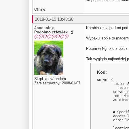
Offline
2018-01-19 13:48:38
Jacekalex
Kombinujesz jak koń pod 
Podobno człowiek...;)
Wypakuj sobie to magento
Potem w Nginxie zrobisz v
Tak wygląda najbardziej p
Kod:
Skąd: /dev/random
server {

Zarejestrowany: 2008-01-07
        listen 8
          listen
        server_n
        root /ho
        autoinde
        # Specif
        access_l
        error_lo
        location