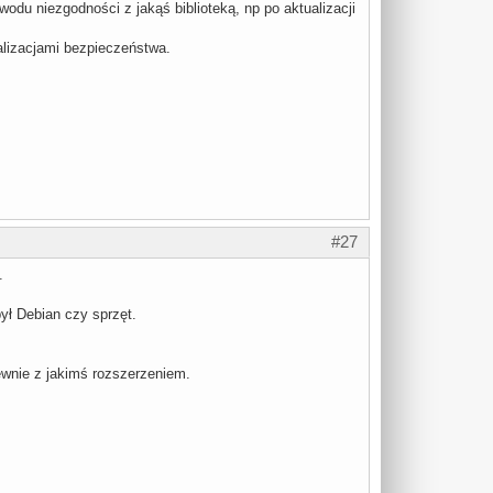
odu niezgodności z jakąś biblioteką, np po aktualizacji
alizacjami bezpieczeństwa.
#27
.
ył Debian czy sprzęt.
pewnie z jakimś rozszerzeniem.