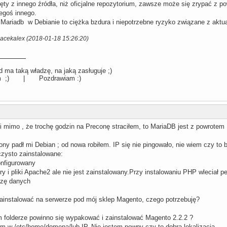
ty z innego źródła, niż oficjalne repozytorium, zawsze może się zrypać z pow
zegoś innego.
Mariadb w Debianie to ciężka bzdura i niepotrzebne ryzyko związane z aktu
Jacekalex (2018-01-18 15:26:20)
 ma taką władzę, na jaką zasługuje ;)
llum ;) | Pozdrawiam :)
i mimo , że trochę godzin na Preconę straciłem, to MariaDB jest z powrotem 
ny padł mi Debian ; od nowa robiłem. IP się nie pingowało, nie wiem czy to b
zysto zainstalowane:
onfigurowany
ery i pliki Apache2 ale nie jest zainstalowany.Przy instalowaniu PHP wleciał 
azę danych
ainstalować na serwerze pod mój sklep Magento, czego potrzebuję?
 folderze powinno się wypakować i zainstalować Magento 2.2.2 ?
em w /etc/home/domena/lub IP. Nie jestem pewny czy to dobra lokalizacja.