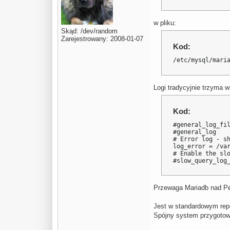
w pliku:
Skąd: /dev/random
Zarejestrowany: 2008-01-07
Kod:
/etc/mysql/mari
Logi tradycyjnie trzyma w
Kod:
#general_log_fil
#general_log    
# Error log - sh
log_error = /var
# Enable the slo
#slow_query_log
Przewaga Mariadb nad P
Jest w standardowym rep
Spójny system przygotowuj