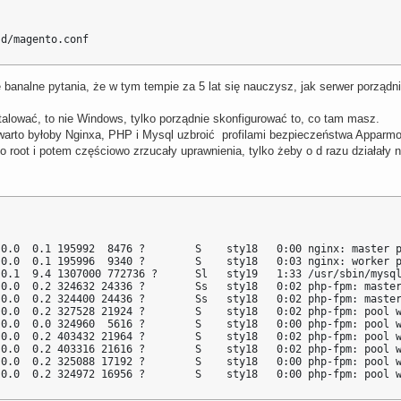
.d/magento.conf
 banalne pytania, że w tym tempie za 5 lat się nauczysz, jak serwer porządn
stalować, to nie Windows, tylko porządnie skonfigurować to, co tam masz.
warto byłoby Nginxa, PHP i Mysql uzbroić profilami bezpieczeństwa Apparmora
ko root i potem częściowo zrzucały uprawnienia, tylko żeby o d razu działał
 0.0  0.1 195992  8476 ?        S    sty18   0:00 nginx: master p
0.0  0.1 195996  9340 ?        S    sty18   0:03 nginx: worker p
 0.1  9.4 1307000 772736 ?      Sl   sty19   1:33 /usr/sbin/mysql
 0.0  0.2 324632 24336 ?        Ss   sty18   0:02 php-fpm: master
 0.0  0.2 324400 24436 ?        Ss   sty18   0:02 php-fpm: master
0.0  0.2 327528 21924 ?        S    sty18   0:02 php-fpm: pool w
0.0  0.0 324960  5616 ?        S    sty18   0:00 php-fpm: pool w
0.0  0.2 403432 21964 ?        S    sty18   0:02 php-fpm: pool w
0.0  0.2 403316 21616 ?        S    sty18   0:02 php-fpm: pool w
0.0  0.2 325088 17192 ?        S    sty18   0:00 php-fpm: pool w
 0.0  0.2 324972 16956 ?        S    sty18   0:00 php-fpm: pool 