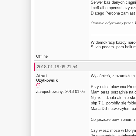
Serwer baz danych ciągnię
libc6 albo openssl czy c
Dlatego Percona zamiast 
Ostatnio edytowany przez 
W demokracji każdy naród
Si vis pacem para be
Offline
2018-01-19 09:21:54
Ainat
Wyjaśniłeś, zrozumiałem 
Użytkownik
Przy odinstalowaniu Preco
Zarejestrowany: 2018-01-05
Mam teraz porządnie na c
Nginx - działa ale nie sk
php 7.1 porobiły się fold
Maria DB i utworzyłem b
Co jeszcze powinienem z
Czy wiesz może w którym
Ja poprzednio instalował