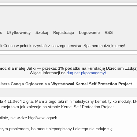
x
Użytkownicy
Szukaj
Rejestracja
Logowanie
RSS
li Ci ono w pełni korzystać z naszego serwisu. Spamerom dziękujemy!
oc dla małej Julki — przekaż 1% podatku na Fundację Dzieciom „Zdą
Więcej informacji na
dug.net.pl/pomagamy/
.
Users Gang
»
Ogłoszenia
» Wystartował Kernel Self Protection Project.
ła 4.11.0-rc4 z gita. Mam z tego taki minimalistyczny kernel, tylko moduły, 
racja taka jak zalecają na stronie Kernel Self Protection Project.
bilnie, nie widzę błędów w logach.
ałym problemem, bo moduł niepodpisany i dlatego nie ładuje się.