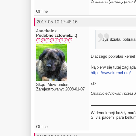
Ostatnio edytowany przez 
Offline
2017-05-10 17:48:16
Jacekalex
Podobno człowiek...;)
Już działa, pobrała
Dlaczego pobrałaś kernel 
Najpierw się tutaj zagląda
https://www.kernel.org/
xD
Skąd: /dev/random
Zarejestrowany: 2008-01-07
Ostatnio edytowany przez 
W demokracji każdy naród
Si vis pacem para be
Offline