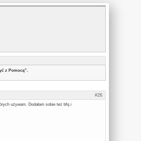
żyć z Pomocą”.
#26
których używam. Dodałam sobie też bfq i