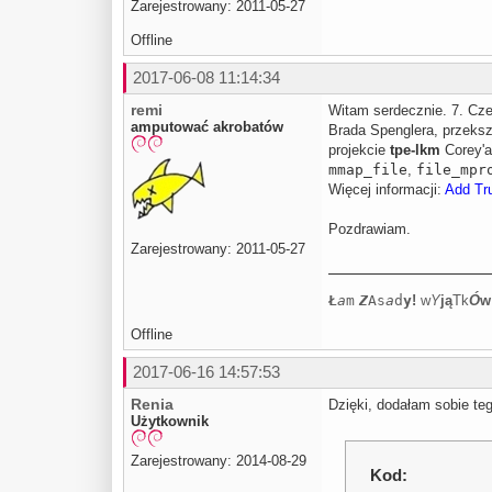
Zarejestrowany: 2011-05-27
Offline
2017-06-08 11:14:34
remi
Witam serdecznie. 7. Cz
amputować akrobatów
Brada Spenglera, przeks
projekcie
tpe-lkm
Corey'a
mmap_file
,
file_mpr
Więcej informacji:
Add Tr
Pozdrawiam.
Zarejestrowany: 2011-05-27
Ł
a
m
Z
As
a
d
y
!
w
Y
j
ą
Tk
Ó
w
Offline
2017-06-16 14:57:53
Renia
Dzięki, dodałam sobie teg
Użytkownik
Zarejestrowany: 2014-08-29
Kod: