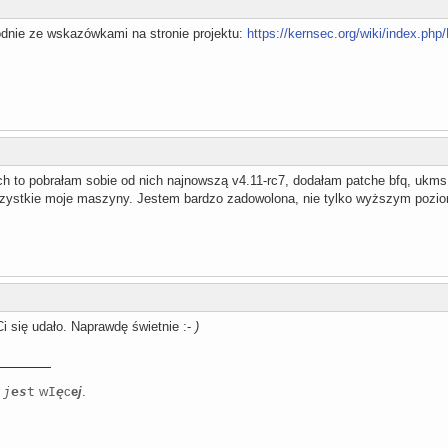
odnie ze wskazówkami na stronie projektu:
https://kernsec.org/wiki/index.php
h to pobrałam sobie od nich najnowszą v4.11-rc7, dodałam patche bfq, ukms, 
wszystkie moje maszyny. Jestem bardzo zadowolona, nie tylko wyższym pozi
Ci się udało. Naprawdę świetnie :-
)
j
e
s
t
w
I
ę
c
e
j
.