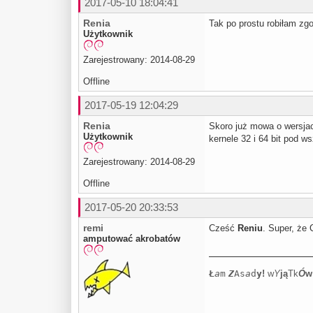
2017-05-10 18:04:41
Renia
Tak po prostu robiłam zg
Użytkownik
Zarejestrowany: 2014-08-29
Offline
2017-05-19 12:04:29
Renia
Skoro już mowa o wersjac
Użytkownik
kernele 32 i 64 bit pod 
Zarejestrowany: 2014-08-29
Offline
2017-05-20 20:33:53
remi
Cześć
Reniu
. Super, że 
amputować akrobatów
Ł
a
m
Z
As
a
d
y
!
w
Y
j
ą
Tk
Ó
w