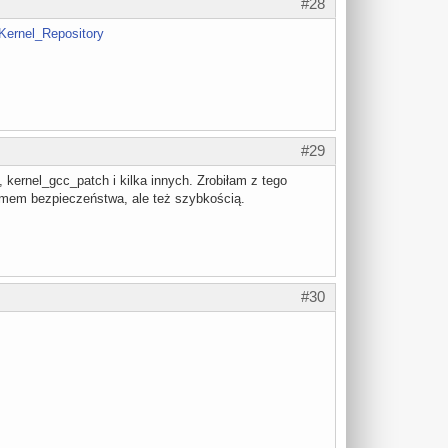
#28
/Kernel_Repository
#29
kernel_gcc_patch i kilka innych. Zrobiłam z tego
omem bezpieczeństwa, ale też szybkością.
#30