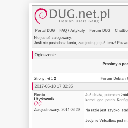
Portal DUG
FAQ
/
Artykuły
Forum DUG
ChatBo
Nie jesteś zalogowany.
Jeśli nie posiadasz konta,
zarejestruj je
już teraz! Pozwo
Ogłoszenie
Prosimy o pom
Strony:
◀
1
2
Forum Debian 
2017-05-10 17:32:35
Renia
Już działa, pobrałam źród
Użytkownik
kernel_gcc_patch. Konfigu
Zarejestrowany: 2014-08-29
Na razie jest szybko, sta
Jedynie Virtualbox jest m