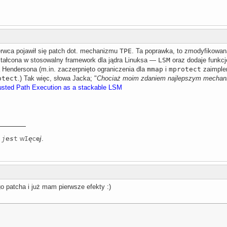
erwca pojawił się patch dot. mechanizmu
TPE
. Ta poprawka, to zmodyfikowan
ztałcona w stosowalny framework dla jądra Linuksa —
LSM
oraz dodaje funkcj
 Hendersona (m.in. zaczerpnięto ograniczenia dla
mmap
i
mprotect
zaimple
otect
.) Tak więc, słowa Jacka; "
Chociaż moim zdaniem najlepszym mecha
usted Path Execution as a stackable LSM
j
e
s
t
w
I
ę
c
e
j
.
o patcha i już mam pierwsze efekty :)