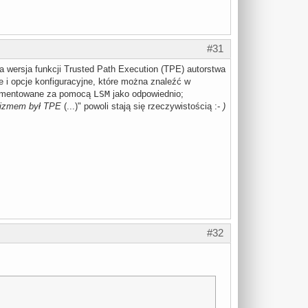
#31
a wersja funkcji Trusted Path Execution (TPE) autorstwa
e i opcje konfiguracyjne, które można znaleźć w
mentowane za pomocą
LSM
jako odpowiednio;
nizmem był TPE
(...)" powoli stają się rzeczywistością :-
)
#32