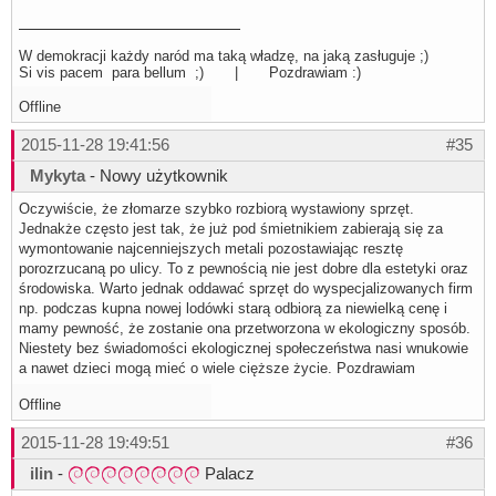
W demokracji każdy naród ma taką władzę, na jaką zasługuje ;)
Si vis pacem para bellum ;) | Pozdrawiam :)
Offline
2015-11-28 19:41:56
#35
Mykyta
- Nowy użytkownik
Oczywiście, że złomarze szybko rozbiorą wystawiony sprzęt.
Jednakże często jest tak, że już pod śmietnikiem zabierają się za
wymontowanie najcenniejszych metali pozostawiając resztę
porozrzucaną po ulicy. To z pewnością nie jest dobre dla estetyki oraz
środowiska. Warto jednak oddawać sprzęt do wyspecjalizowanych firm
np. podczas kupna nowej lodówki starą odbiorą za niewielką cenę i
mamy pewność, że zostanie ona przetworzona w ekologiczny sposób.
Niestety bez świadomości ekologicznej społeczeństwa nasi wnukowie
a nawet dzieci mogą mieć o wiele cięższe życie. Pozdrawiam
Offline
2015-11-28 19:49:51
#36
ilin
-
Palacz