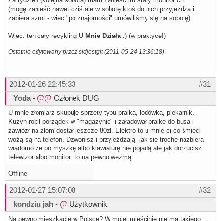
Za tydzień (kolejna sobota) mam zanieść im stary monitor crt.
(mogę zanieść nawet dziś ale w sobotę ktoś do nich przyjeżdża i
zabiera szrot - wiec "po znajomości" umówiliśmy się na sobotę)
Wiec: ten cały recykling
U Mnie Działa
:) (w praktyce!)
Ostatnio edytowany przez sidjestgit (2011-05-24 13:36:18)
2012-01-26 22:45:33
#31
Yoda
-
Członek DUG
U mnie złomiarz skupuje sprzęty typu pralka, lodówka, piekarnik.
Kuzyn robił porządek w "magazynie" i załadował pralkę do busa i
zawiózł na złom dostał jeszcze 80zł. Elektro to u mnie ci co śmieci
wożą są na telefon. Dzwonisz i przyjeżdzają jak się trochę nazbiera -
wiadomo że po myszkę albo klawiaturę nie pojadą ale jak dorzucisz
telewizor albo monitor to na pewno wezmą.
Offline
2012-01-27 15:07:08
#32
kondziu jah
-
Użytkownik
Na pewno mieszkacie w Polsce? W mojej mieścinie nie ma takiego