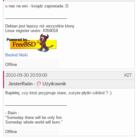
u nas na wsi - ksiądz zapowiada :D
Debian jest lepszy niż wszystkie klony
Linux register users: #359018
Beskid Niski
Offline
2010-09-30 20:59:00
#27
JesterRaiin
-
Użytkownik
Bajdełej, czy ktoś przyjmuje stare, zużyte płytki cd/dvd ? :)
- Raiin -
"Someday there will be only fire.
Someday whole world will burn."
Offline