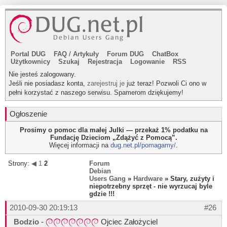
Portal DUG
FAQ
/
Artykuły
Forum DUG
ChatBox
Użytkownicy
Szukaj
Rejestracja
Logowanie
RSS
Nie jesteś zalogowany.
Jeśli nie posiadasz konta,
zarejestruj je
już teraz! Pozwoli Ci ono w
pełni korzystać z naszego serwisu. Spamerom dziękujemy!
Ogłoszenie
Prosimy o pomoc dla małej Julki — przekaż 1% podatku na
Fundację Dzieciom „Zdążyć z Pomocą”.
Więcej informacji na
dug.net.pl/pomagamy/
.
Strony:
◀
1
2
Forum
Debian
Users Gang
»
Hardware
» Stary, zużyty i
niepotrzebny sprzęt - nie wyrzucaj byle
gdzie !!!
2010-09-30 20:19:13
#26
Bodzio
-
Ojciec Założyciel