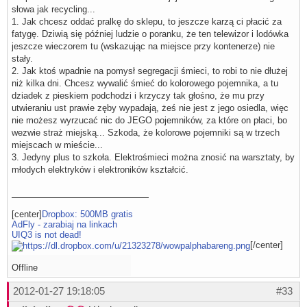
słowa jak recycling...
1. Jak chcesz oddać pralkę do sklepu, to jeszcze karzą ci płacić za
fatygę. Dziwią się później ludzie o poranku, że ten telewizor i lodówka
jeszcze wieczorem tu (wskazując na miejsce przy kontenerze) nie
stały.
2. Jak ktoś wpadnie na pomysł segregacji śmieci, to robi to nie dłużej
niż kilka dni. Chcesz wywalić śmieć do kolorowego pojemnika, a tu
dziadek z pieskiem podchodzi i krzyczy tak głośno, że mu przy
utwieraniu ust prawie zęby wypadają, żeś nie jest z jego osiedla, więc
nie możesz wyrzucać nic do JEGO pojemników, za które on płaci, bo
wezwie straż miejską... Szkoda, że kolorowe pojemniki są w trzech
miejscach w mieście...
3. Jedyny plus to szkoła. Elektrośmieci można znosić na warsztaty, by
młodych elektryków i elektroników kształcić.
[center]
Dropbox: 500MB gratis
AdFly - zarabiaj na linkach
UIQ3 is not dead!
[/center]
Offline
2012-01-27 19:18:05
#33