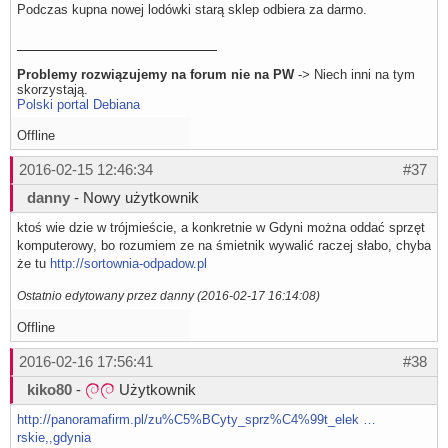
Podczas kupna nowej lodówki starą sklep odbiera za darmo.
Problemy rozwiązujemy na forum nie na PW
-> Niech inni na tym
skorzystają.
Polski portal Debiana
Offline
2016-02-15 12:46:34
#37
danny
- Nowy użytkownik
ktoś wie dzie w trójmieście, a konkretnie w Gdyni można oddać sprzęt
komputerowy, bo rozumiem ze na śmietnik wywalić raczej słabo, chyba
że tu
http://sortownia-odpadow.pl
Ostatnio edytowany przez danny (2016-02-17 16:14:08)
Offline
2016-02-16 17:56:41
#38
kiko80
-
Użytkownik
http://panoramafirm.pl/zu%C5%BCyty_sprz%C4%99t_elek …
rskie,,gdynia