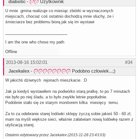
diabolic
-
Użytkownik
U mnie gmina realizuje co miesiąc zbiórki w wyznaczonych
miejscach, chociaż coś ostatnio dochodzą mnie słuchy, że i
śmieciarze bez problemu biorą jak się im wystawi
I am the one who chose my path
Offline
2013-08-16 15:02:01
#34
Jacekalex
-
Podobno człowiek...;)
W jakichś dziwnych rejonach mieszkacie. :D
Jak ja kiedyś wystawiłem na podwórko starą pralkę, to po 7 minutach
nie było po niej śladu. a to było zwykłe letnie popołudnie.
Podobnie stało się ze starym monitorem kilka miesięcy temu.
Za to za odebranie starej lodówki sklepy życzą sobie jakieś 50 - 60 zł,
mam na myśli większe sieci, właśnie załatwiam nową lodówkę razem z
utylizacją starej.
Ostatnio edytowany przez Jacekalex (2015-11-28 23:43:03)