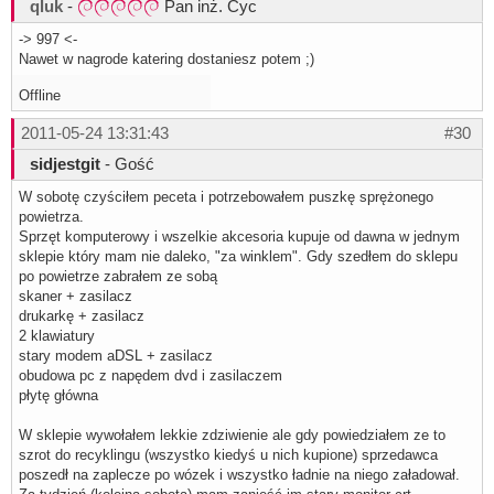
qluk
-
Pan inż. Cyc
-> 997 <-
Nawet w nagrode katering dostaniesz potem ;)
Offline
2011-05-24 13:31:43
#30
sidjestgit
- Gość
W sobotę czyściłem peceta i potrzebowałem puszkę sprężonego
powietrza.
Sprzęt komputerowy i wszelkie akcesoria kupuje od dawna w jednym
sklepie który mam nie daleko, "za winklem". Gdy szedłem do sklepu
po powietrze zabrałem ze sobą
skaner + zasilacz
drukarkę + zasilacz
2 klawiatury
stary modem aDSL + zasilacz
obudowa pc z napędem dvd i zasilaczem
płytę główna
W sklepie wywołałem lekkie zdziwienie ale gdy powiedziałem ze to
szrot do recyklingu (wszystko kiedyś u nich kupione) sprzedawca
poszedł na zaplecze po wózek i wszystko ładnie na niego załadował.