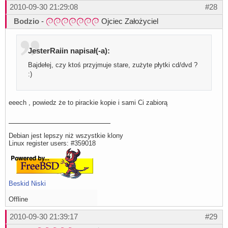
2010-09-30 21:29:08
#28
Bodzio
-
Ojciec Założyciel
JesterRaiin napisał(-a):
Bajdełej, czy ktoś przyjmuje stare, zużyte płytki cd/dvd ?
:)
eeech , powiedz że to pirackie kopie i sami Ci zabiorą
Debian jest lepszy niż wszystkie klony
Linux register users: #359018
Beskid Niski
Offline
2010-09-30 21:39:17
#29