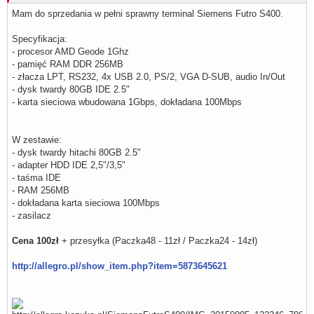
Mam do sprzedania w pełni sprawny terminal Siemens Futro S400.
Specyfikacja:
- procesor AMD Geode 1Ghz
- pamięć RAM DDR 256MB
- złacza LPT, RS232, 4x USB 2.0, PS/2, VGA D-SUB, audio In/Out
- dysk twardy 80GB IDE 2.5"
- karta sieciowa wbudowana 1Gbps, dokładana 100Mbps
W zestawie:
- dysk twardy hitachi 80GB 2.5"
- adapter HDD IDE 2,5"/3,5"
- taśma IDE
- RAM 256MB
- dokładana karta sieciowa 100Mbps
- zasilacz
Cena 100zł
+ przesyłka (Paczka48 - 11zł / Paczka24 - 14zł)
http://allegro.pl/show_item.php?item=5873645621