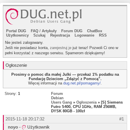
Portal DUG
FAQ
/
Artykuły
Forum DUG
ChatBox
Użytkownicy
Szukaj
Rejestracja
Logowanie
RSS
Nie jesteś zalogowany.
Jeśli nie posiadasz konta,
zarejestruj je
już teraz! Pozwoli Ci ono w
pełni korzystać z naszego serwisu. Spamerom dziękujemy!
Ogłoszenie
Prosimy o pomoc dla małej Julki — przekaż 1% podatku na
Fundację Dzieciom „Zdążyć z Pomocą”.
Więcej informacji na
dug.net.pl/pomagamy/
.
Strony:
1
Forum
Debian
Users Gang
»
Ogłoszenia
» [S] Siemens
Futro S400, CPU 1GHz, RAM 256MB,
DYSK 80GB - 100zł
2015-11-18 20:17:32
#1
noyo
-
Użytkownik