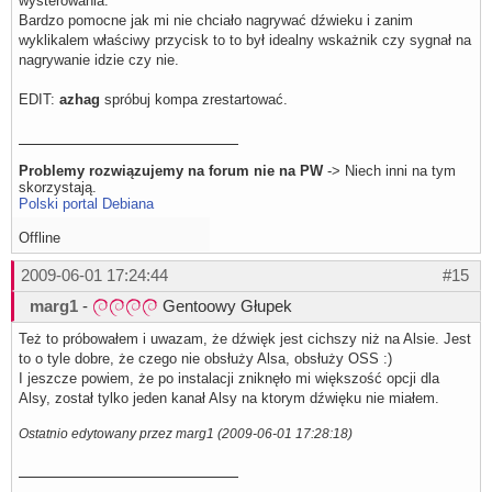
wysterowania.
Bardzo pomocne jak mi nie chciało nagrywać dźwieku i zanim
wyklikalem właściwy przycisk to to był idealny wskażnik czy sygnał na
nagrywanie idzie czy nie.
EDIT:
azhag
spróbuj kompa zrestartować.
Problemy rozwiązujemy na forum nie na PW
-> Niech inni na tym
skorzystają.
Polski portal Debiana
Offline
2009-06-01 17:24:44
#15
marg1
-
Gentoowy Głupek
Też to próbowałem i uwazam, że dźwięk jest cichszy niż na Alsie. Jest
to o tyle dobre, że czego nie obsłuży Alsa, obsłuży OSS :)
I jeszcze powiem, że po instalacji zniknęło mi większość opcji dla
Alsy, został tylko jeden kanał Alsy na ktorym dźwięku nie miałem.
Ostatnio edytowany przez marg1 (2009-06-01 17:28:18)