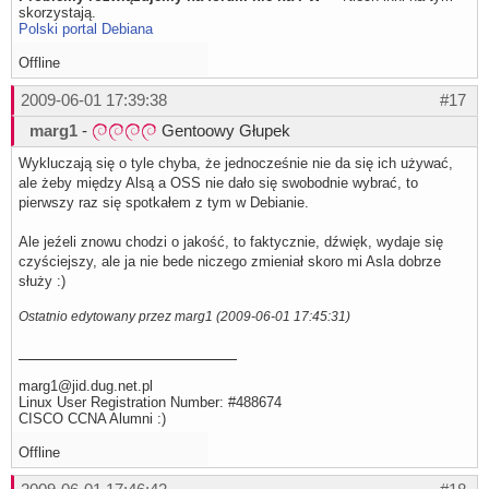
skorzystają.
Polski portal Debiana
Offline
2009-06-01 17:39:38
#17
marg1
-
Gentoowy Głupek
Wykluczają się o tyle chyba, że jednocześnie nie da się ich używać,
ale żeby między Alsą a OSS nie dało się swobodnie wybrać, to
pierwszy raz się spotkałem z tym w Debianie.
Ale jeźeli znowu chodzi o jakość, to faktycznie, dźwięk, wydaje się
czyściejszy, ale ja nie bede niczego zmieniał skoro mi Asla dobrze
służy :)
Ostatnio edytowany przez marg1 (2009-06-01 17:45:31)
marg1@jid.dug.net.pl
Linux User Registration Number: #488674
CISCO CCNA Alumni :)
Offline