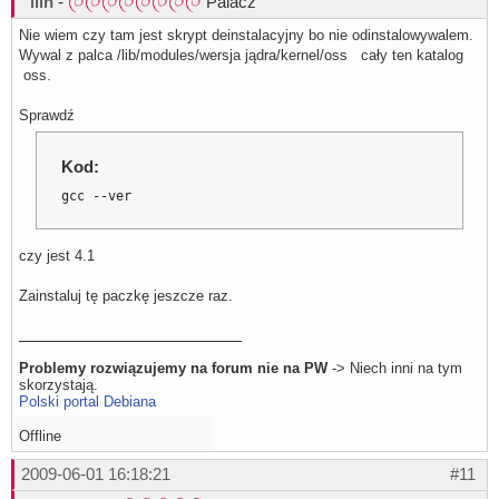
ilin
-
Palacz
Nie wiem czy tam jest skrypt deinstalacyjny bo nie odinstalowywalem.
Wywal z palca /lib/modules/wersja jądra/kernel/oss cały ten katalog
oss.
Sprawdź
Kod:
gcc --ver
czy jest 4.1
Zainstaluj tę paczkę jeszcze raz.
Problemy rozwiązujemy na forum nie na PW
-> Niech inni na tym
skorzystają.
Polski portal Debiana
Offline
2009-06-01 16:18:21
#11