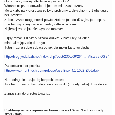
Oprócz alsy mamy altrntywę w postaci OSS.
Właśnie to przetestowalem i jestem mile zaskoczony.
Moją kartę na ktorej zawsze były problemy z dźwiękiem 5.1 obsluguje
bez problemu.
Subiektywnie mogę nawet powiedzieć ze jakość dźwięku jest lepsza.
Słychać wyrażną różnicę między odtwarzaczami.
Najlepiej co do jakości wypada mplayer.
Fajny mixer jest też o nazwie
ossxmix
bazujący na gtk2
minimalizujący się do traya.
Tutaj można sobie zobaczyć jak dla mojej karty wygląda.
http://blog.yoda-bzh.net/index.php?post/2008/09/26/ … -Alsa-vs-OSS4
Dla debiana jest paczka.
http://www.4front-tech.com/release/oss-linux-4.1-1052_i386.deb
Na testingu instaluje się bezproblemowo.
Trochę to trwa bo kompilują się sterowniki (moduły jądra) do wielu kart.
Zapraszam do przetestowania.
Problemy rozwiązujemy na forum nie na PW
-> Niech inni na tym
skorzystają.