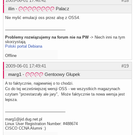
2009-06-01 17:46:42
#18
ilin
-
Palacz
Nie mylić emulacji oss przez alsę z OSS4.
Problemy rozwiązujemy na forum nie na PW
-> Niech inni na tym
skorzystają.
Polski portal Debiana
Offline
2009-06-01 17:49:41
#19
marg1
-
Gentoowy Głupek
A to faktycznie, najpewniej o to chodzi.
Co do tej wcześniejszej wersji OSS - we wszystkich magazynach
czytam "przestarzały ale jary", Może faktycznie ta nowa wersja jest
lepsza.
marg1@jid.dug.net.pl
Linux User Registration Number: #488674
CISCO CCNA Alumni :)