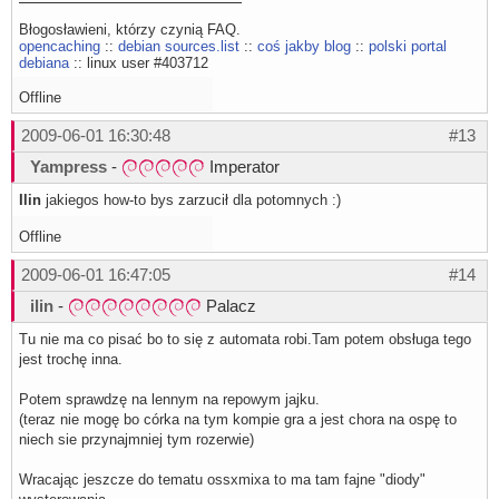
Błogosławieni, którzy czynią FAQ.
opencaching
::
debian sources.list
::
coś jakby blog
::
polski portal
debiana
:: linux user #403712
Offline
2009-06-01 16:30:48
#13
Yampress
-
Imperator
Ilin
jakiegos how-to bys zarzucił dla potomnych :)
Offline
2009-06-01 16:47:05
#14
ilin
-
Palacz
Tu nie ma co pisać bo to się z automata robi.Tam potem obsługa tego
jest trochę inna.
Potem sprawdzę na lennym na repowym jajku.
(teraz nie mogę bo córka na tym kompie gra a jest chora na ospę to
niech sie przynajmniej tym rozerwie)
Wracając jeszcze do tematu ossxmixa to ma tam fajne "diody"