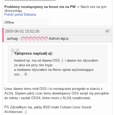
Problemy rozwiązujemy na forum nie na PW
-> Niech inni na tym
skorzystają.
Polski portal Debiana
Offline
2009-06-01 15:52:26
#7
azhag
-
Admin łajza
Yampress napisał(-a):
freebsd np. ma od dawna OSS :) i dawno tez słyszałem
że alsa sie przy nim kryje
a niedawno słyszałem na #error opinie wyśmiewające
oss... :D
Linux dawno temu miał OSS i to rozwiązanie przegrało w starciu z
ALSĄ. Dopiero jakiś czas temu deweloperzy OSS wzięli się porządnie
do roboty i wydali OSS4, które może z ALSĄ rywalizować.
PS Zdziwiłbym się, jakby BSD miało Cośtam Linux Sound
Architecture. ;)