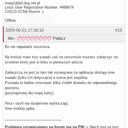
marg1@jid.dug.net.pl
Linux User Registration Number: #488674
CISCO CCNA Alumni :)
Offline
2009-06-01 17:36:16
#16
ilin
-
Palacz
Bo nie odpalaleś ossxmixa.
Na kmixie mam trzy suwaki zaś na ossxmixie mozesz zobaczyc na
screenie ktory jest w linku w pierwszym poście.
Zwłaszcza ze jest to tam tak rozwiązane że aplikacje dostaja inne
suwaki (tylko ich dotyczące) a suma jest wspólna.
Pozwala to ładnie zmixować kilka źródeł dźwieku do odpowiedniego
poziomu.
(przynajmniej dla mojej karty)
Alsa i oss4 się wzajemnie wykluczają.
Inne moduly jądra.
Problemy rozwiązujemy na forum nie na PW
-> Niech inni na tym