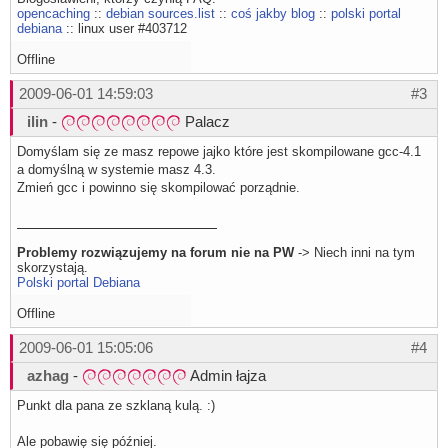
opencaching
::
debian sources.list
::
coś jakby blog
::
polski portal
debiana
:: linux user #403712
Offline
2009-06-01 14:59:03
#3
ilin
-
Palacz
Domyślam się ze masz repowe jajko które jest skompilowane gcc-4.1
a domyślną w systemie masz 4.3.
Zmień gcc i powinno się skompilować porządnie.
Problemy rozwiązujemy na forum nie na PW
-> Niech inni na tym
skorzystają.
Polski portal Debiana
Offline
2009-06-01 15:05:06
#4
azhag
-
Admin łajza
Punkt dla pana ze szklaną kulą. :)
Ale pobawię się później.