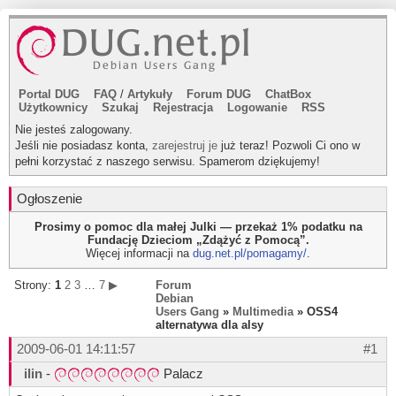
Portal DUG
FAQ
/
Artykuły
Forum DUG
ChatBox
Użytkownicy
Szukaj
Rejestracja
Logowanie
RSS
Nie jesteś zalogowany.
Jeśli nie posiadasz konta,
zarejestruj je
już teraz! Pozwoli Ci ono w
pełni korzystać z naszego serwisu. Spamerom dziękujemy!
Ogłoszenie
Prosimy o pomoc dla małej Julki — przekaż 1% podatku na
Fundację Dzieciom „Zdążyć z Pomocą”.
Więcej informacji na
dug.net.pl/pomagamy/
.
Strony:
1
2
3
…
7
▶
Forum
Debian
Users Gang
»
Multimedia
» OSS4
alternatywa dla alsy
2009-06-01 14:11:57
#1
ilin
-
Palacz