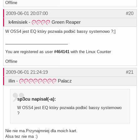
Offline
2009-06-01 20:07:00
#20
k4misiek
-
Green Reaper
W OSS4 jest EQ który pozwala podbić bassy systemowo ?;]
You are registered as user
#464141
with the Linux Counter
Offline
2009-06-01 21:24:19
#21
ilin
-
Palacz
sp3cu napisał(-a):
W OSS4 jest EQ który pozwala podbić bassy systemowo
?
Nie nie ma.Przynajmniej dla moich kart.
Alsa tez nie ma :)