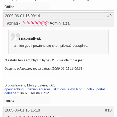
Offline
2009-06-01 16:09:14
#9
azhag
-
Admin łajza
ilin napisał(-a):
Zmień gcc i powinno się skompilować porządnie.
Niestety ten sam błąd. Chyba OSS nie dla mnie jest.
Ostatnio edytowany przez azhag (2009-06-01 16:09:33)
Błogosławieni, którzy czynią FAQ.
opencaching
::
debian sources.list
::
coś jakby blog
::
polski portal
debiana
:: linux user #403712
Offline
2009-06-01 16:15:18
#10