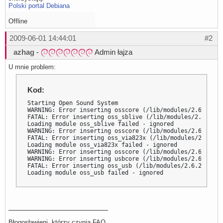
Polski portal Debiana
Offline
2009-06-01 14:44:01
#2
azhag
-
Admin łajza
U mnie problem:
Kod:
Starting Open Sound System

WARNING: Error inserting osscore (/lib/modules/2.6.26-2-
FATAL: Error inserting oss_sblive (/lib/modules/2.6.26-2
Loading module oss_sblive failed - ignored

WARNING: Error inserting osscore (/lib/modules/2.6.26-2-
FATAL: Error inserting oss_via823x (/lib/modules/2.6.26-
Loading module oss_via823x failed - ignored

WARNING: Error inserting osscore (/lib/modules/2.6.26-2-
WARNING: Error inserting usbcore (/lib/modules/2.6.26-2-
FATAL: Error inserting oss_usb (/lib/modules/2.6.26-2-68
Loading module oss_usb failed - ignored
Błogosławieni, którzy czynią FAQ.