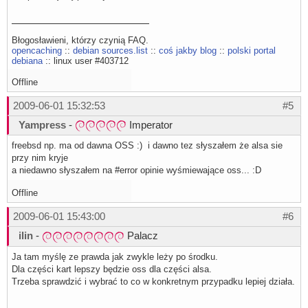
Błogosławieni, którzy czynią FAQ.
opencaching
::
debian sources.list
::
coś jakby blog
::
polski portal
debiana
:: linux user #403712
Offline
2009-06-01 15:32:53
#5
Yampress
-
Imperator
freebsd np. ma od dawna OSS :) i dawno tez słyszałem że alsa sie
przy nim kryje
a niedawno słyszałem na #error opinie wyśmiewające oss... :D
Offline
2009-06-01 15:43:00
#6
ilin
-
Palacz
Ja tam myślę ze prawda jak zwykle leży po środku.
Dla części kart lepszy będzie oss dla części alsa.
Trzeba sprawdzić i wybrać to co w konkretnym przypadku lepiej działa.