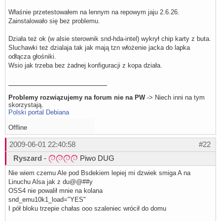
Właśnie przetestowałem na lennym na repowym jaju 2.6.26.
Zainstalowało się bez problemu.
Działa też ok (w alsie sterownik snd-hda-intel) wykrył chip karty z buta.
Sluchawki też dzialaja tak jak mają tzn włożenie jacka do lapka
odłącza głośniki.
Wsio jak trzeba bez żadnej konfiguracji z kopa działa.
Problemy rozwiązujemy na forum nie na PW
-> Niech inni na tym
skorzystają.
Polski portal Debiana
Offline
2009-06-01 22:40:58
#22
Ryszard
-
Piwo DUG
Nie wiem czemu Ale pod Bsdekiem lepiej mi dzwiek smiga A na
Linuchu Alsa jak z du@@##y
OSS4 nie powalił mnie na kolana
snd_emu10k1_load="YES"
I pół bloku trzepie chałas ooo szaleniec wrócił do domu