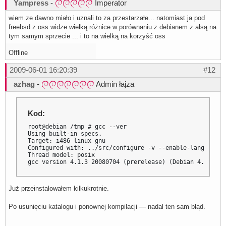
Yampress
-
Imperator
wiem ze dawno miało i uznali to za przestarzałe... natomiast ja pod
freebsd z oss widze wielką różnice w porównaniu z debianem z alsą na
tym samym sprzecie ... i to na wielką na korzyść oss
Offline
2009-06-01 16:20:39
#12
azhag
-
Admin łajza
Kod:
root@debian /tmp # gcc --ver

Using built-in specs.

Target: i486-linux-gnu

Configured with: ../src/configure -v --enable-languages=
Thread model: posix

gcc version 4.1.3 20080704 (prerelease) (Debian 4.1.2-25
Już przeinstalowałem kilkukrotnie.
Po usunięciu katalogu i ponownej kompilacji — nadal ten sam błąd.