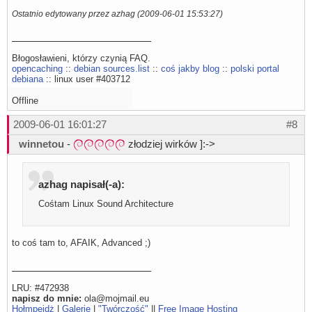
Ostatnio edytowany przez azhag (2009-06-01 15:53:27)
Błogosławieni, którzy czynią FAQ.
opencaching
::
debian sources.list
::
coś jakby blog
::
polski portal
debiana
:: linux user #403712
Offline
2009-06-01 16:01:27
#8
winnetou
-
złodziej wirków ]:->
azhag napisał(-a):
Cośtam Linux Sound Architecture
to coś tam to, AFAIK, Advanced ;)
LRU: #472938
napisz do mnie:
ola@mojmail.eu
Hołmpejdż
|
Galerie
|
"Twórczość"
||
Free Image Hosting