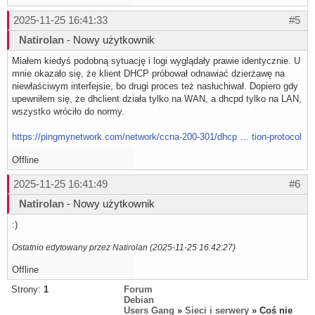
2025-11-25 16:41:33
#5
Natirolan
- Nowy użytkownik
Miałem kiedyś podobną sytuację i logi wyglądały prawie identycznie. U
mnie okazało się, że klient DHCP próbował odnawiać dzierżawę na
niewłaściwym interfejsie, bo drugi proces też nasłuchiwał. Dopiero gdy
upewniłem się, że dhclient działa tylko na WAN, a dhcpd tylko na LAN,
wszystko wróciło do normy.
https://pingmynetwork.com/network/ccna-200-301/dhcp … tion-protocol
Offline
2025-11-25 16:41:49
#6
Natirolan
- Nowy użytkownik
:)
Ostatnio edytowany przez Natirolan (2025-11-25 16:42:27)
Offline
Strony:
1
Forum
Debian
Users Gang
»
Sieci i serwery
» Coś nie