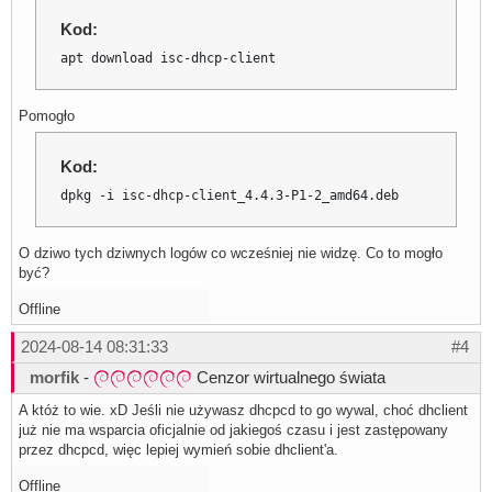
Kod:
apt download isc-dhcp-client
Pomogło
Kod:
dpkg -i isc-dhcp-client_4.4.3-P1-2_amd64.deb
O dziwo tych dziwnych logów co wcześniej nie widzę. Co to mogło
być?
Offline
2024-08-14 08:31:33
#4
morfik
-
Cenzor wirtualnego świata
A któż to wie. xD Jeśli nie używasz dhcpcd to go wywal, choć dhclient
już nie ma wsparcia oficjalnie od jakiegoś czasu i jest zastępowany
przez dhcpcd, więc lepiej wymień sobie dhclient'a.
Offline