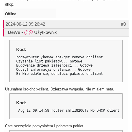
dhcp.
Offline
2024-08-12 09:26:42
#3
DeWu
-
Użytkownik
Kod:
root@router:/home# apt-get remove dhclient

Czytanie list pakietów... Gotowe

Budowanie drzewa zależności... Gotowe

Odczyt informacji o stanie... Gotowe   

E: Nie udało się odnaleźć pakietu dhclient
Usunąłem isc-dhcp-client. Dzierżawa wygasła. Nie miałem neta.
Kod:
 Aug 12 09:14:58 router sh[118206]: No DHCP client softw
Całe szczęście pomyślałem i pobrałem pakiet: