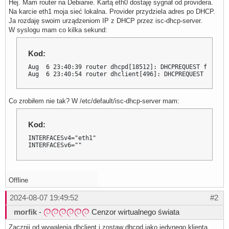
Hej. Mam router na Debianie. Kartą eth0 dostaję sygnał od providera.
Na karcie eth1 moja sieć lokalna. Provider przydziela adres po DHCP.
Ja rozdaję swoim urządzeniom IP z DHCP przez isc-dhcp-server.
W syslogu mam co kilka sekund:
Kod:
Aug  6 23:40:39 router dhcpd[18512]: DHCPREQUEST for $MO
Aug  6 23:40:54 router dhclient[496]: DHCPREQUEST for $M
Co zrobiłem nie tak? W /etc/default/isc-dhcp-server mam:
Kod:
INTERFACESv4="eth1"

INTERFACESv6=""
Offline
2024-08-07 19:49:52
#2
morfik
-
Cenzor wirtualnego świata
Zacznij od wywalenia dhclient i zostaw dhcpd jako jedynego klienta