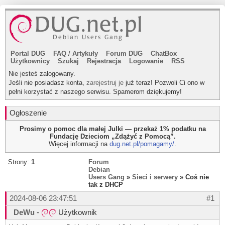
Portal DUG
FAQ
/
Artykuły
Forum DUG
ChatBox
Użytkownicy
Szukaj
Rejestracja
Logowanie
RSS
Nie jesteś zalogowany.
Jeśli nie posiadasz konta,
zarejestruj je
już teraz! Pozwoli Ci ono w
pełni korzystać z naszego serwisu. Spamerom dziękujemy!
Ogłoszenie
Prosimy o pomoc dla małej Julki — przekaż 1% podatku na
Fundację Dzieciom „Zdążyć z Pomocą”.
Więcej informacji na
dug.net.pl/pomagamy/
.
Strony:
1
Forum
Debian
Users Gang
»
Sieci i serwery
» Coś nie
tak z DHCP
2024-08-06 23:47:51
#1
DeWu
-
Użytkownik