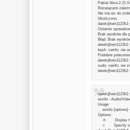
Pakiet libva-2.21.0
Rozwiązano zależn
Nie ma nic do zrobi
Ukończono.
darek@win1123h2:~$
Ostatnio sprawdzon
Brak wyników dla p
Błąd: Brak wyników
darek@win1123h2:~
bash: vainfo: nie o
Podobne polecenie: 
darek@win1123h2:~
sudo: vainfo: nie z
darek@win1123h2:
darek@win1123h2:~
avinfo - Audio/Vide
Usage:
avinfo [options] 
Options:
-h Display h
-i Specify sour