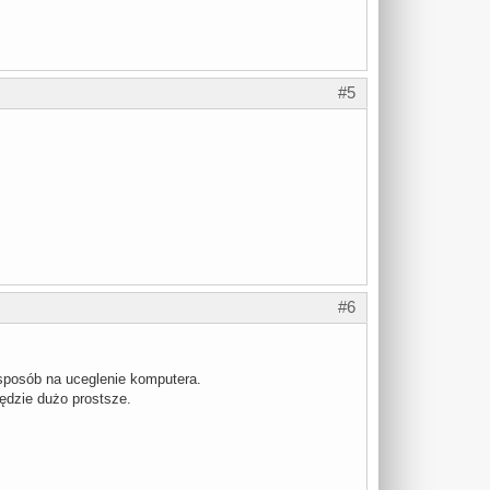
#5
#6
 sposób na uceglenie komputera.
będzie dużo prostsze.