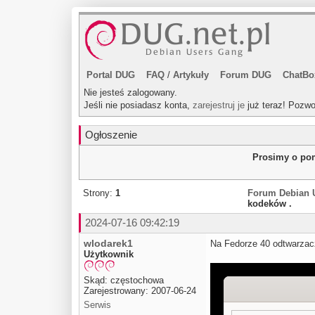
Portal DUG
FAQ
/
Artykuły
Forum DUG
ChatBo
Nie jesteś zalogowany.
Jeśli nie posiadasz konta,
zarejestruj je
już teraz! Pozwo
Ogłoszenie
Prosimy o pom
Strony:
1
Forum Debian 
kodeków .
2024-07-16 09:42:19
wlodarek1
Na Fedorze 40 odtwarzacz
Użytkownik
Skąd: częstochowa
Zarejestrowany: 2007-06-24
Serwis