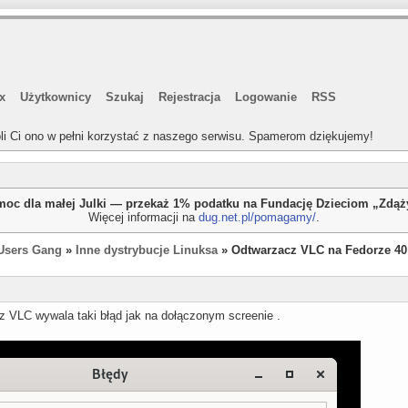
x
Użytkownicy
Szukaj
Rejestracja
Logowanie
RSS
li Ci ono w pełni korzystać z naszego serwisu. Spamerom dziękujemy!
oc dla małej Julki — przekaż 1% podatku na Fundację Dzieciom „Zdą
Więcej informacji na
dug.net.pl/pomagamy/
.
Users Gang
»
Inne dystrybucje Linuksa
» Odtwarzacz VLC na Fedorze 40
 VLC wywala taki błąd jak na dołączonym screenie .