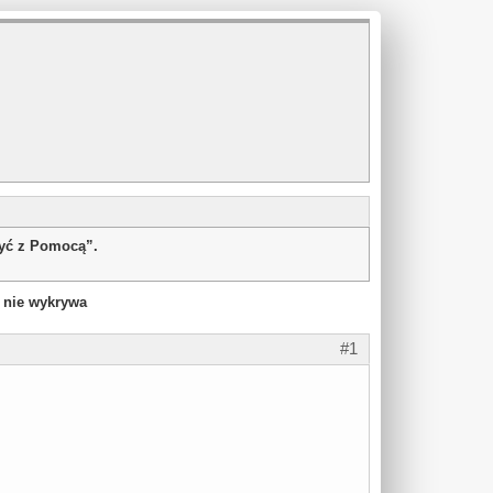
żyć z Pomocą”.
 nie wykrywa
#1