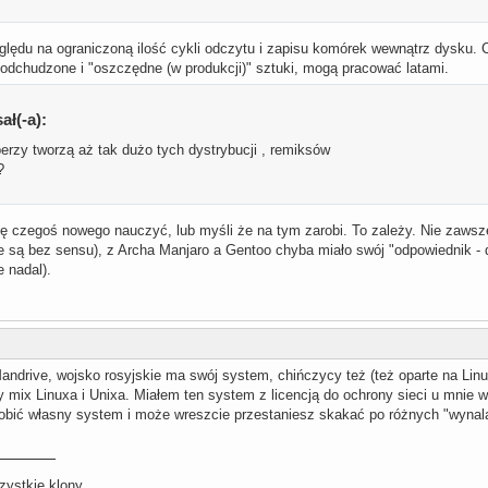
ględu na ograniczoną ilość cykli odczytu i zapisu komórek wewnątrz dysku. C
tra odchudzone i "oszczędne (w produkcji)" sztuki, mogą pracować latami.
ał(-a):
perzy tworzą aż tak dużo tych dystrybucji , remiksów
?
ę czegoś nowego nauczyć, lub myśli że na tym zarobi. To zależy. Nie zawsz
je są bez sensu), z Archa Manjaro a Gentoo chyba miało swój "odpowiednik - dz
e nadal).
ndrive, wojsko rosyjskie ma swój system, chińczycy też (też oparte na Linu
 mix Linuxa i Unixa. Miałem ten system z licencją do ochrony sieci u mnie w
obić własny system i może wreszcie przestaniesz skakać po różnych "wyna
zystkie klony