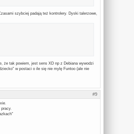
zasami szybciej padają też kontrolery. Dyski talerzowe,
e, że tak powiem, jest sens XD np z Debiana wywodzi
iecko" w postaci o ile się nie mylę Funtoo (ale nie
#9
xie.
 pracy.
lazkach"