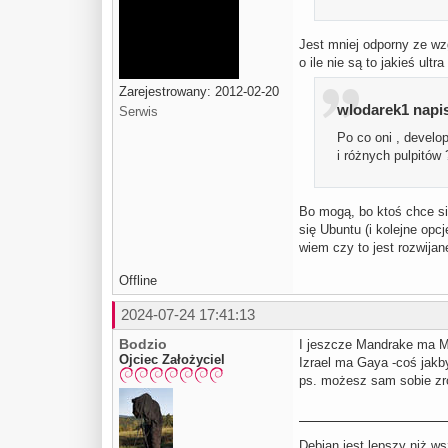
Jest mniej odporny ze wz
o ile nie są to jakieś ul
Zarejestrowany: 2012-02-20
wlodarek1 napis
Serwis
Po co oni , develo
i różnych pulpitów 
Bo mogą, bo ktoś chce si
się Ubuntu (i kolejne opc
wiem czy to jest rozwijan
Offline
2024-07-24 17:41:13
Bodzio
I jeszcze Mandrake ma Ma
Ojciec Założyciel
Izrael ma Gaya -coś jakby
ps. możesz sam sobie zr
Debian jest lepszy niż ws