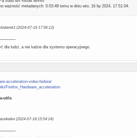
 sudo dnf install avinfo
o ważność metadanych: 0:03:48 temu w dniu wto, 16 lip 2024, 17:51:04.
wlodarek1 (2024-07-16 17:56:12)
 dla ludzi, a nie ludzie dla systemu operacyjnego.
are-acceleration-video-fedora/
/wiki/Firefox_Hardware_acceleration
a-utils
.
Jacekalex (2024-07-18 15:54:14)