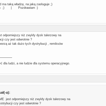
 ma taką władzę, na jaką zasługuje ;)
llum ;) | Pozdrawiam :)
odporniejszy niż zwykły dysk talerzowy na
cji czy jest odwrotnie ?
worzą aż tak dużo tych dystrybucji , remiksów
 dla ludzi, a nie ludzie dla systemu operacyjnego.
ał(-a):
 jest odporniejszy niż zwykły dysk talerzowy na
strybucji czy jest odwrotnie ?