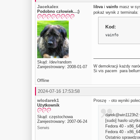
Jacekalex
libva
i
vainfo
masz w sy
Podobno człowiek...;)
pokaż wynik z terminala:
Kod:
vainfo
Skąd: /dev/random
W demokracji każdy naród
Zarejestrowany: 2008-01-07
Si vis pacem para be
Offline
2024-07-16 17:53:58
wlodarek1
Proszę - oto wyniki polec
Użytkownik
darek@win1123h2:~$
Skąd: częstochowa
[sudo] hasło użytk
Zarejestrowany: 2007-06-24
Fedora 40 - x
Serwis
Fedora 40 - x
Ostatnio sprawdzon