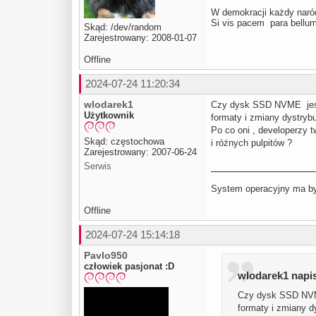
W demokracji każdy naród
Si vis pacem para be
Skąd: /dev/random
Zarejestrowany: 2008-01-07
Offline
2024-07-24 11:20:34
wlodarek1
Czy dysk SSD NVME jest 
Użytkownik
formaty i zmiany dystrybu
Po co oni , developerzy t
Skąd: częstochowa
i różnych pulpitów ?
Zarejestrowany: 2007-06-24
Serwis
System operacyjny ma być
Offline
2024-07-24 15:14:18
Pavlo950
człowiek pasjonat :D
wlodarek1 napis
Czy dysk SSD NVME
formaty i zmiany dy