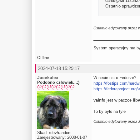
darek@win1123h2:~$
Ostatnio sprawdzon
Ostatnio edytowany przez 
System operacyjny ma być
Offline
2024-07-18 15:29:17
Jacekalex
W necie nic o Fedorze?
Podobno człowiek...;)
https://fostips.com/hardw
https://fedoraproject.org
vainfo
jest w paczce
libv
To by było na tyle
Ostatnio edytowany przez 
Skąd: /dev/random
Zarejestrowany: 2008-01-07