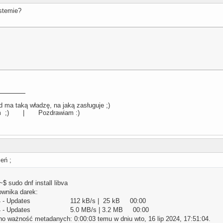
stemie?
 ma taką władzę, na jaką zasługuje ;)
llum ;) | Pozdrawiam :)
eń ;
 sudo dnf install libva
ownika darek:
86_64 - Updates 112 kB/s | 25 kB 00:00
86_64 - Updates 5.0 MB/s | 3.2 MB 00:00
o ważność metadanych: 0:00:03 temu w dniu wto, 16 lip 2024, 17:51:04.