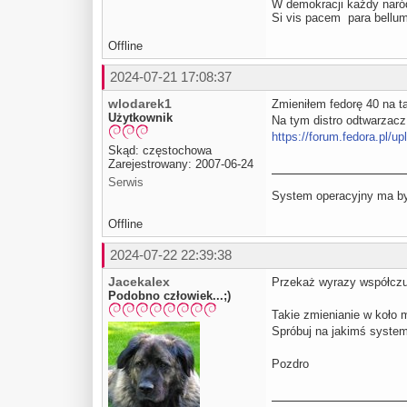
W demokracji każdy naród
Si vis pacem para be
Offline
2024-07-21 17:08:37
wlodarek1
Zmieniłem fedorę 40 na tak
Użytkownik
Na tym distro odtwarzacz
https://forum.fedora.pl/
Skąd: częstochowa
Zarejestrowany: 2007-06-24
Serwis
System operacyjny ma być
Offline
2024-07-22 22:39:38
Jacekalex
Przekaż wyrazy współczu
Podobno człowiek...;)
Takie zmienianie w koło 
Spróbuj na jakimś systemi
Pozdro