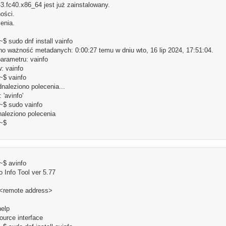
-3.fc40.x86_64 jest już zainstalowany.
ości.
enia.
 sudo dnf install vainfo
o ważność metadanych: 0:00:27 temu w dniu wto, 16 lip 2024, 17:51:04.
arametru: vainfo
: vainfo
$ vainfo
dnaleziono polecenia...
'avinfo'
$ sudo vainfo
naleziono polecenia
~$
$ avinfo
o Info Tool ver 5.77
<remote address>
elp
ce interface