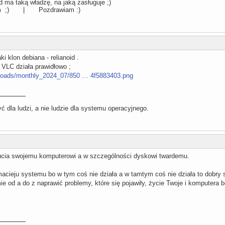
 ma taką władzę, na jaką zasługuje ;)
llum ;) | Pozdrawiam :)
i klon debiana - relianoid .
 VLC działa prawidłowo ;
uploads/monthly_2024_07/850 … 4f5883403.png
 dla ludzi, a nie ludzie dla systemu operacyjnego.
cia swojemu komputerowi a w szczególności dyskowi twardemu.
macieju systemu bo w tym coś nie działa a w tamtym coś nie działa to dobry
e od a do z naprawić problemy, które się pojawiły, życie Twoje i komputera 