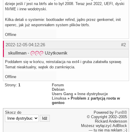
dzieje jeśli / jest na btrfs ale to był 2008. Teraz jest 2022, UEFI, dyski
NVME i inne wodotryski.
Kilka detali o systemie: bootloader refind, jądro przez genkernel, init
openrc, jak już wspomniałem system plików btrfs.
Offline
2022-12-05 04:12:26
#2
skullman
-
Użytkownik
Poddałem się w końcu, reinstalacja na ext4 i gruba załatwiła sprawę.
Temat nieaktualny, wątek do zamknięcia.
Offline
Strony:
1
Forum
Debian
Users Gang
»
Inne dystrybucje
Linuksa
» Problem z partycją roota w
gentoo
Skocz do
Powered by
PunBB
© Copyright 2002–2005
Rickard Andersson
Możesz wyłączyć AdBlock
— tu nie ma reklam ;-)