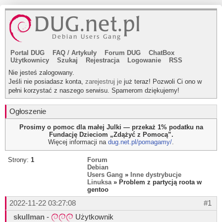
Portal DUG
FAQ
/
Artykuły
Forum DUG
ChatBox
Użytkownicy
Szukaj
Rejestracja
Logowanie
RSS
Nie jesteś zalogowany.
Jeśli nie posiadasz konta,
zarejestruj je
już teraz! Pozwoli Ci ono w
pełni korzystać z naszego serwisu. Spamerom dziękujemy!
Ogłoszenie
Prosimy o pomoc dla małej Julki — przekaż 1% podatku na
Fundację Dzieciom „Zdążyć z Pomocą”.
Więcej informacji na
dug.net.pl/pomagamy/
.
Strony:
1
Forum
Debian
Users Gang
»
Inne dystrybucje
Linuksa
» Problem z partycją roota w
gentoo
2022-11-22 03:27:08
#1
skullman
-
Użytkownik