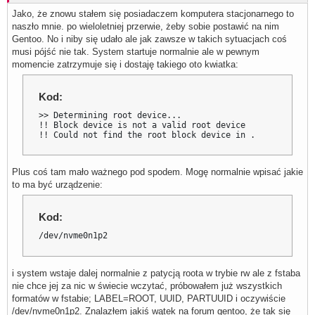
Jako, że znowu stałem się posiadaczem komputera stacjonarnego to
naszło mnie. po wieloletniej przerwie, żeby sobie postawić na nim
Gentoo. No i niby się udało ale jak zawsze w takich sytuacjach coś
musi pójść nie tak. System startuje normalnie ale w pewnym
momencie zatrzymuje się i dostaję takiego oto kwiatka:
Kod:
>> Determining root device...

!! Block device is not a valid root device

!! Could not find the root block device in .
Plus coś tam mało ważnego pod spodem. Mogę normalnie wpisać jakie
to ma być urządzenie:
Kod:
/dev/nvme0n1p2
i system wstaje dalej normalnie z patycją roota w trybie rw ale z fstaba
nie chce jej za nic w świecie wczytać, próbowałem już wszystkich
formatów w fstabie; LABEL=ROOT, UUID, PARTUUID i oczywiście
/dev/nvme0n1p2. Znalazłem jakiś wątek na forum gentoo, że tak się