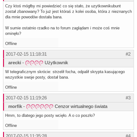
Czy ktoś mógłby mi powiedzieć co się stało, że uzytkownikubunt
został zbanowany? To już jest któraś z kolei osoba, która z nieznanych
dla mnie powodów dostała bana.
W sumie ostatnio rzadko na to forum zaglądam i może coś mnie
ominęło?
Offline
2017-02-15 11:18:31
#2
arecki
-
Użytkownik
W telegraficznym skrócie: strzelił focha, odpalił skrypta kasującego
wszystkie swoje posty, dostał bana.
Offline
2017-02-15 11:19:26
#3
morfik
-
Cenzor wirtualnego świata
Hmm, to dlatego jego posty wcięło. A o co poszło?
Offline
2017-02-15 11:35:28
#4