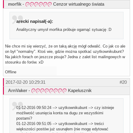
morfik
-
Cenzor wirtualnego świata
arecki napisał(-a):
Analityczny umysł morfika próbuje ogarnąć sytuację :D
Nie chce mi się wierzyć, że on taką akcję mógł odwalić. Co jak co ale
on był "normalny". Ktoś wie, gdzie można spotkać uzytkownikubunt?
Na jakich forach on jeszcze pisuje? Jedna z zalet list mailingowych w
stosunku do forów. xD
Offline
2017-02-20 10:29:31
#20
ArnVaker
-
Kapelusznik
01-12-2016 09:50:24 --> uzytkownikubunt --> czy istnieje
możliwość usunięcia konta na dugu ze wszystkimi
postami?
01-12-2016 09:51:05 --> uzytkownikubunt --> treści
większości postów już usunąłem (nie mogę edytować