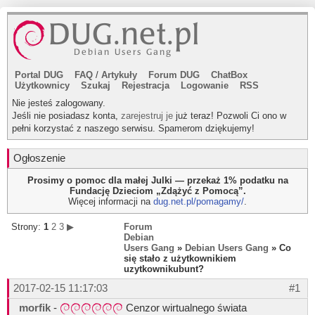
Portal DUG
FAQ
/
Artykuły
Forum DUG
ChatBox
Użytkownicy
Szukaj
Rejestracja
Logowanie
RSS
Nie jesteś zalogowany.
Jeśli nie posiadasz konta,
zarejestruj je
już teraz! Pozwoli Ci ono w
pełni korzystać z naszego serwisu. Spamerom dziękujemy!
Ogłoszenie
Prosimy o pomoc dla małej Julki — przekaż 1% podatku na
Fundację Dzieciom „Zdążyć z Pomocą”.
Więcej informacji na
dug.net.pl/pomagamy/
.
Strony:
1
2
3
▶
Forum
Debian
Users Gang
»
Debian Users Gang
» Co
się stało z użytkownikiem
uzytkownikubunt?
2017-02-15 11:17:03
#1
morfik
-
Cenzor wirtualnego świata