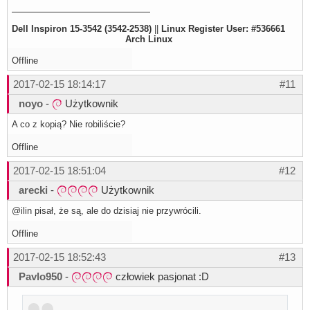
Dell Inspiron 15-3542 (3542-2538)
||
Linux Register User: #536661
Arch Linux
Offline
2017-02-15 18:14:17
#11
noyo
-
Użytkownik
A co z kopią? Nie robiliście?
Offline
2017-02-15 18:51:04
#12
arecki
-
Użytkownik
@ilin pisał, że są, ale do dzisiaj nie przywrócili.
Offline
2017-02-15 18:52:43
#13
Pavlo950
-
człowiek pasjonat :D