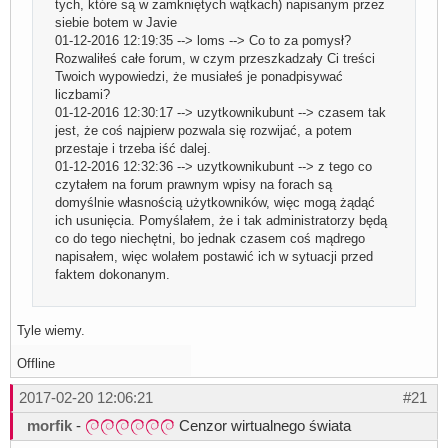
tych, które są w zamkniętych wątkach) napisanym przez
siebie botem w Javie
01-12-2016 12:19:35 --> loms --> Co to za pomysł?
Rozwaliłeś całe forum, w czym przeszkadzały Ci treści
Twoich wypowiedzi, że musiałeś je ponadpisywać
liczbami?
01-12-2016 12:30:17 --> uzytkownikubunt --> czasem tak
jest, że coś najpierw pozwala się rozwijać, a potem
przestaje i trzeba iść dalej.
01-12-2016 12:32:36 --> uzytkownikubunt --> z tego co
czytałem na forum prawnym wpisy na forach są
domyślnie własnością użytkowników, więc mogą żądąć
ich usunięcia. Pomyślałem, że i tak administratorzy będą
co do tego niechętni, bo jednak czasem coś mądrego
napisałem, więc wolałem postawić ich w sytuacji przed
faktem dokonanym.
Tyle wiemy.
Offline
2017-02-20 12:06:21
#21
morfik
-
Cenzor wirtualnego świata