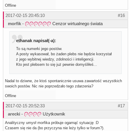
Offline
2017-02-15 20:45:10
#16
morfik
-
Cenzor wirtualnego świata
ethanak napisał(-a):
To są numerki jego postów.
A posty wykasował, bo żaden plebs nie będzie korzystał
z jego wybitnej wiedzy, zdolności i inteligencji.
Kto jest plebsem to się już pewnie domyśliłeś...
Nadal to dziwne, że ktoś spontanicznie usuwa zawartość wszystkich
swoich postów. Nic nie poprzedzało tego zdarzenia?
Offline
2017-02-15 20:52:33
#17
arecki
-
Użytkownik
Analityczny umysł morfika próbuje ogarnąć sytuację :D
Czasem się nie da (bo przyczyna nie leży tylko w forum?).