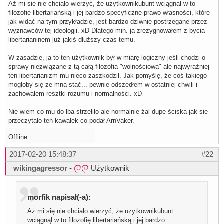
Aż mi się nie chciało wierzyć, że uzytkownikubunt wciągnął w to
filozofię libertariańską i jej bardzo specyficzne prawo własności, które
jak widać na tym przykładzie, jest bardzo dziwnie postrzegane przez
wyznawców tej ideologii. xD Dlatego min. ja zrezygnowałem z bycia
libertarianinem już jakiś dłuższy czas temu.
W zasadzie, ja to ten użytkownik był w miarę logiczny jeśli chodzi o
sprawy niezwiązane z tą całą filozofią "wolnościową" ale najwyraźniej
ten libertarianizm mu nieco zaszkodził. Jak pomyślę, że coś takiego
mogłoby się ze mną stać... pewnie odszedłem w ostatniej chwili i
zachowałem resztki rozumu i normalności. xD
Nie wiem co mu do łba strzeliło ale normalnie żal dupę ściska jak się
przeczytało ten kawałek co podał ArnVaker.
Offline
2017-02-20 15:48:37
#22
wikingagressor
-
Użytkownik
morfik napisał(-a):
Aż mi się nie chciało wierzyć, że uzytkownikubunt
wciągnął w to filozofię libertariańską i jej bardzo