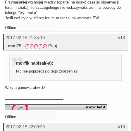
Przynajmniej wg mojej wiedzy (opartej na dosyć częstej obserwacji
forum i chata) nic szczególnego nie wskazywało, że miał powody do
takiego "występku".
Jeśli coś było w sferze forum to raczej na warstwie PW.
Offline
2017-02-15 21:35:10
#18
mati75
-
Psuj
morfik napisał(-a):
Nic nie poprzedzało tego zdarzenia?
Wizyta panów z abw :D
Offline
2017-02-15 22:03:39
#19