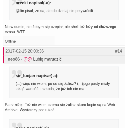
arecki napisał(-a):
@ilin pisał, że są, ale do dzisiaj nie przywrócili.
No w sumie, nie żebym się czepiał, ale shell też leży od dłuższego
czasu. WTF.
Offline
2017-02-15 20:00:36
#14
neo86
-
Lubię marudzić
sir_lucjan napisał(-a):
(...) więc nie wiem, po co się żalisz? (...)jego posty miały
jakąś wartość i szkoda, że już ich nie ma.
Patrz niżej. Też nie wiem czemu się żalisz skoro kopie są na Web
Archive. Wystarczy poszukać.