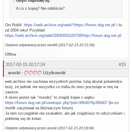
noyo napisał(-a):
A co z kopią? Nie robiliście?
Oni Robili:
https://web.archive.org/web/*/https://forum.dug.net.pl/
i to
od 2004 roku! Przykład:
https://web.archive.org/web/20040501105708/http://forum.dug.net.pl/
Ostatnio edytowany przez neo86 (2017-02-15 20:15:39)
Offline
2017-02-15 20:17:24
#15
arecki
-
Użytkownik
web.archive nie zachowa wszystkich postów, tutaj akurat potwierdza
tezę, że jednak nie wszystko co trafia do sieci pozostaje w niej na
zawsze.
A skoro jesteś tak "mundry" to znajdź kopie z wątku
https://forum.dug.net.pl/viewtopic.php?pid=306407#p306407
(to co
morfik zacytował na bliźniaczym forum).
Ja tam szczególnie nie szukałem, ale jak znajdziesz to odszczekam i
pokłonię się do kolan.
Ostatnio edytowany przez arecki (2017-02-15 20:18:04)