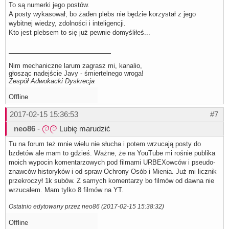
To są numerki jego postów.
A posty wykasował, bo żaden plebs nie będzie korzystał z jego
wybitnej wiedzy, zdolności i inteligencji.
Kto jest plebsem to się już pewnie domyśliłeś...
Nim mechaniczne larum zagrasz mi, kanalio,
głosząc nadejście Javy - śmiertelnego wroga!
Zespół Adwokacki Dyskrecja
Offline
2017-02-15 15:36:53
#7
neo86
-
Lubię marudzić
Tu na forum też mnie wielu nie słucha i potem wrzucają posty do
bzdetów ale mam to gdzieś. Ważne, że na YouTube mi rośnie publika
moich wypocin komentarzowych pod filmami URBEXowców i pseudo-
znawców historyków i od spraw Ochrony Osób i Mienia. Już mi licznik
przekroczył 1k subów. Z samych komentarzy bo filmów od dawna nie
wrzucałem. Mam tylko 8 filmów na YT.
Ostatnio edytowany przez neo86 (2017-02-15 15:38:32)
Offline