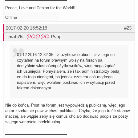
Peace, Love and Debian for the World!!!
Offline
2017-02-20 16:52:18
#23
mati75
-
Psuj
01-12-2016 12:32:36 --> uzytkownikubunt --> z tego co
czytałem na forum prawnym wpisy na forach są
domyślnie własnością użytkowników, więc mogą żądąć
ich usunięcia. Pomyślałem, że i tak administratorzy będą
co do tego niechętni, bo jednak czasem coś mądrego
napisałem, więc wolałem postawić ich w sytuacji przed
faktem dokonanym.
Nie do końca. Post na forum jest wypowiedzią publiczną, więc jego
autor zrzeka się praw w chwili publikacji. Chyba, że jego treść stanowi
inaczej, ale wątpie żeby się komuś chciało dodawać podpis że posty
są jego wartością intelektualną.