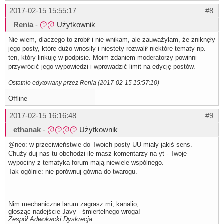
2017-02-15 15:55:17
#8
Renia
-
Użytkownik
Nie wiem, dlaczego to zrobił i nie wnikam, ale zauważyłam, że zniknęły
jego posty, które dużo wnosiły i niestety rozwalił niektóre tematy np.
ten, który linkuję w podpisie. Moim zdaniem moderatorzy powinni
przywrócić jego wypowiedzi i wprowadzić limit na edycję postów.
Ostatnio edytowany przez Renia (2017-02-15 15:57:10)
Offline
2017-02-15 16:16:48
#9
ethanak
-
Użytkownik
@neo: w przeciwieństwie do Twoich posty UU miały jakiś sens.
Chuży duj nas tu obchodzi ile masz komentarzy na yt - Twoje
wypociny z tematyką forum mają niewiele wspólnego.
Tak ogólnie: nie porównuj gówna do twarogu.
Nim mechaniczne larum zagrasz mi, kanalio,
głosząc nadejście Javy - śmiertelnego wroga!
Zespół Adwokacki Dyskrecja