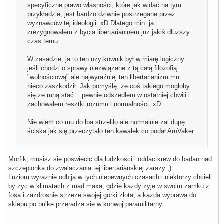
specyficzne prawo własności, które jak widać na tym
przykładzie, jest bardzo dziwnie postrzegane przez
wyznawców tej ideologii. xD Dlatego min. ja
zrezygnowałem z bycia libertarianinem już jakiś dłuższy
czas temu.
W zasadzie, ja to ten użytkownik był w miarę logiczny
jeśli chodzi o sprawy niezwiązane z tą całą filozofią
"wolnościową" ale najwyraźniej ten libertarianizm mu
nieco zaszkodził. Jak pomyślę, że coś takiego mogłoby
się ze mną stać... pewnie odszedłem w ostatniej chwili i
zachowałem resztki rozumu i normalności. xD
Nie wiem co mu do łba strzeliło ale normalnie żal dupę
ściska jak się przeczytało ten kawałek co podał ArnVaker.
Morfik, musisz sie poswiecic dla ludzkosci i oddac krew do badan nad
szczepionka do zwalaczania tej libertarianskiej zarazy ;)
Luziom wyraznie odbija w tych niepewnych czasach i niektorzy chcieli
by zyc w klimatach z mad maxa, gdzie kazdy zyje w swoim zamku z
fosa i zazdrosnie strzeze swojej gorki zlota, a kazda wyprawa do
sklepu po bulke przeradza sie w konwoj paramilitarny.