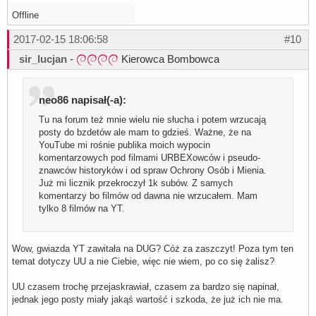
Offline
2017-02-15 18:06:58
#10
sir_lucjan
-
Kierowca Bombowca
neo86 napisał(-a):
Tu na forum też mnie wielu nie słucha i potem wrzucają
posty do bzdetów ale mam to gdzieś. Ważne, że na
YouTube mi rośnie publika moich wypocin
komentarzowych pod filmami URBEXowców i pseudo-
znawców historyków i od spraw Ochrony Osób i Mienia.
Już mi licznik przekroczył 1k subów. Z samych
komentarzy bo filmów od dawna nie wrzucałem. Mam
tylko 8 filmów na YT.
Wow, gwiazda YT zawitała na DUG? Cóż za zaszczyt! Poza tym ten
temat dotyczy UU a nie Ciebie, więc nie wiem, po co się żalisz?
UU czasem trochę przejaskrawiał, czasem za bardzo się napinał,
jednak jego posty miały jakąś wartość i szkoda, że już ich nie ma.