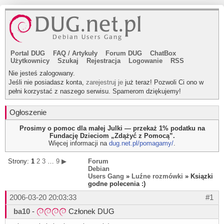
Portal DUG
FAQ
/
Artykuły
Forum DUG
ChatBox
Użytkownicy
Szukaj
Rejestracja
Logowanie
RSS
Nie jesteś zalogowany.
Jeśli nie posiadasz konta,
zarejestruj je
już teraz! Pozwoli Ci ono w
pełni korzystać z naszego serwisu. Spamerom dziękujemy!
Ogłoszenie
Prosimy o pomoc dla małej Julki — przekaż 1% podatku na
Fundację Dzieciom „Zdążyć z Pomocą”.
Więcej informacji na
dug.net.pl/pomagamy/
.
Strony:
1
2
3
…
9
▶
Forum
Debian
Users Gang
»
Luźne rozmówki
» Ksiązki
godne polecenia :)
2006-03-20 20:03:33
#1
ba10
-
Członek DUG