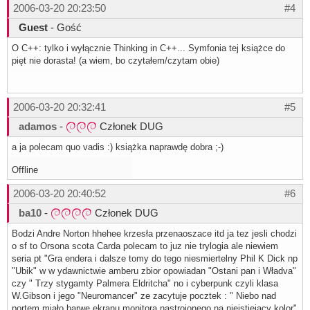
2006-03-20 20:23:50
#4
Guest
- Gość
O C++: tylko i wyłącznie Thinking in C++... Symfonia tej książce do
pięt nie dorasta! (a wiem, bo czytałem/czytam obie)
2006-03-20 20:32:41
#5
adamos
-
Członek DUG
a ja polecam quo vadis :) książka naprawdę dobra ;-)
Offline
2006-03-20 20:40:52
#6
ba10
-
Członek DUG
Bodzi Andre Norton hhehee krzesła przenaoszace itd ja tez jesli chodzi
o sf to Orsona scota Carda polecam to juz nie trylogia ale niewiem
seria pt "Gra endera i dalsze tomy do tego niesmiertelny Phil K Dick np
"Ubik" w w ydawnictwie amberu zbior opowiadan "Ostani pan i Władva"
czy " Trzy stygamty Palmera Eldritcha" no i cyberpunk czyli klasa
W.Gibson i jego "Neuromancer" ze zacytuje pocztek : " Niebo nad
portem miało barwe ekranu monitora nastrojonego na nieistiejacy kolor"