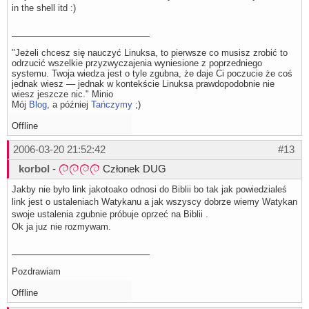
in the shell itd :)
"Jeżeli chcesz się nauczyć Linuksa, to pierwsze co musisz zrobić to
odrzucić wszelkie przyzwyczajenia wyniesione z poprzedniego
systemu. Twoja wiedza jest o tyle zgubna, że daje Ci poczucie że coś
jednak wiesz — jednak w kontekście Linuksa prawdopodobnie nie
wiesz jeszcze nic." Minio
Mój
Blog
, a później
Tańczymy
;)
Offline
2006-03-20 21:52:42
#13
korbol
-
Członek DUG
Jakby nie było link jakotoako odnosi do Biblii bo tak jak powiedzialeś
link jest o ustaleniach Watykanu a jak wszyscy dobrze wiemy Watykan
swoje ustalenia zgubnie próbuje oprzeć na Biblii .
Ok ja juz nie rozmywam.
Pozdrawiam
Offline