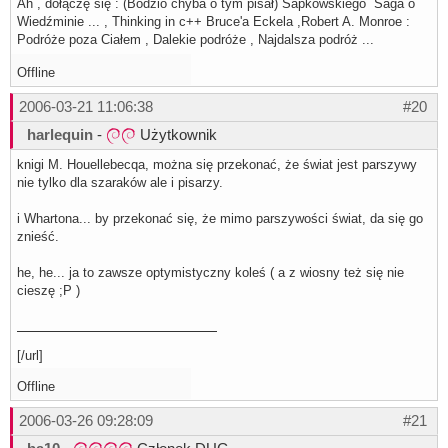
Ah , dołączę się : (Bodzio chyba o tym pisał) Sapkowskiego Saga o
Wiedźminie ... , Thinking in c++ Bruce'a Eckela ,Robert A. Monroe :
Podróże poza Ciałem , Dalekie podróże , Najdalsza podróż ...
Offline
2006-03-21 11:06:38
#20
harlequin
-
Użytkownik
knigi M. Houellebecqa, można się przekonać, że świat jest parszywy
nie tylko dla szaraków ale i pisarzy.
i Whartona... by przekonać się, że mimo parszywości świat, da się go
znieść.
he, he... ja to zawsze optymistyczny koleś ( a z wiosny też się nie
cieszę ;P )
[/url]
Offline
2006-03-26 09:28:09
#21