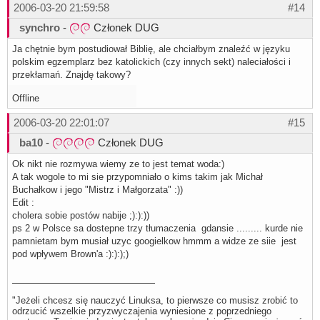
2006-03-20 21:59:58
#14
synchro
-
Członek DUG
Ja chętnie bym postudiował Biblię, ale chciałbym znaleźć w języku
polskim egzemplarz bez katolickich (czy innych sekt) naleciałości i
przekłamań. Znajdę takowy?
Offline
2006-03-20 22:01:07
#15
ba10
-
Członek DUG
Ok nikt nie rozmywa wiemy ze to jest temat woda:)
A tak wogole to mi sie przypomniało o kims takim jak Michał
Buchałkow i jego "Mistrz i Małgorzata" :))
Edit :
cholera sobie postów nabije ;):):))
ps 2 w Polsce sa dostepne trzy tłumaczenia gdansie ......... kurde nie
pamnietam bym musiał uzyc googielkow hmmm a widze ze siie jest
pod wpływem Brown'a :):):);)
"Jeżeli chcesz się nauczyć Linuksa, to pierwsze co musisz zrobić to
odrzucić wszelkie przyzwyczajenia wyniesione z poprzedniego