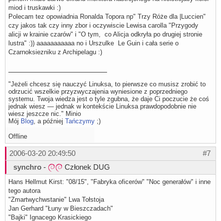
miod i truskawki :)
Polecam tez opowiadnia Ronalda Topora np" Trzy Róże dla |Luccien"
czy jakos tak czy inny zbor i oczywiscie Lewisa carolla "Przygody
alicji w krainie czarów" i "O tym, co Alicja odkryła po drugiej stronie
lustra" :)) aaaaaaaaaaa no i Urszulke Le Guin i cała serie o
Czarnoksiezniku z Archipelagu :)
"Jeżeli chcesz się nauczyć Linuksa, to pierwsze co musisz zrobić to
odrzucić wszelkie przyzwyczajenia wyniesione z poprzedniego
systemu. Twoja wiedza jest o tyle zgubna, że daje Ci poczucie że coś
jednak wiesz — jednak w kontekście Linuksa prawdopodobnie nie
wiesz jeszcze nic." Minio
Mój
Blog
, a później
Tańczymy
;)
Offline
2006-03-20 20:49:50
#7
synchro
-
Członek DUG
Hans Hellmut Kirst: "08/15", "Fabryka oficerów" "Noc generałów" i inne
tego autora
"Zmartwychwstanie" Lwa Tołstoja
Jan Gerhard "Łuny w Bieszczadach"
"Bajki" Ignacego Krasickiego