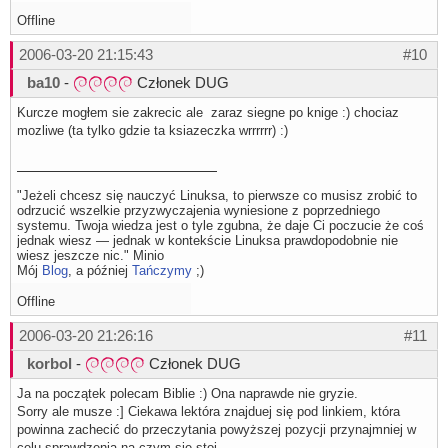
Offline
2006-03-20 21:15:43
#10
ba10
-
Członek DUG
Kurcze mogłem sie zakrecic ale zaraz siegne po knige :) chociaz
mozliwe (ta tylko gdzie ta ksiazeczka wrrrrrr) :)
"Jeżeli chcesz się nauczyć Linuksa, to pierwsze co musisz zrobić to
odrzucić wszelkie przyzwyczajenia wyniesione z poprzedniego
systemu. Twoja wiedza jest o tyle zgubna, że daje Ci poczucie że coś
jednak wiesz — jednak w kontekście Linuksa prawdopodobnie nie
wiesz jeszcze nic." Minio
Mój
Blog
, a później
Tańczymy
;)
Offline
2006-03-20 21:26:16
#11
korbol
-
Członek DUG
Ja na początek polecam Biblie :) Ona naprawde nie gryzie.
Sorry ale musze :] Ciekawa lektóra znajduej się pod linkiem, która
powinna zachecić do przeczytania powyższej pozycji przynajmniej w
celu sprawdzenia na czym sie stoi.