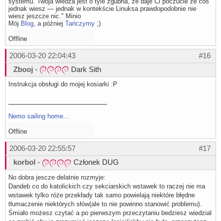
systemu. Twoja wiedza jest o tyle zgubna, że daje Ci poczucie że coś
jednak wiesz — jednak w kontekście Linuksa prawdopodobnie nie
wiesz jeszcze nic." Minio
Mój
Blog
, a później
Tańczymy
;)
Offline
2006-03-20 22:04:43
#16
Zbooj
-
Dark Sith
Instrukcja obsługi do mojej kosiarki :P
Nemo sailing home...
Offline
2006-03-20 22:55:57
#17
korbol
-
Członek DUG
No dobra jescze delatnie rozmyje:
Dandeb co do katolickich czy sekciarskich wstawek to raczej nie ma
wstawek tylko róże przekłady tak samo powielają niektóre błędne
tłumaczenie niektórych słów(ale to nie powinno stanowić problemu).
Śmiało możesz czytać a po pierwszym przeczytaniu bedziesz wiedzial