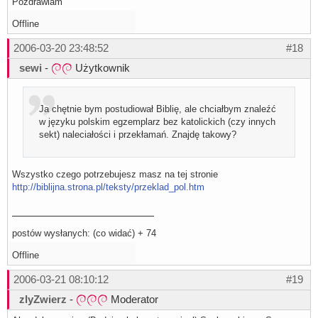
Pozdrawiam
Offline
2006-03-20 23:48:52
#18
sewi
-
Użytkownik
Ja chętnie bym postudiował Biblię, ale chciałbym znaleźć
w języku polskim egzemplarz bez katolickich (czy innych
sekt) naleciałości i przekłamań. Znajdę takowy?
Wszystko czego potrzebujesz masz na tej stronie
http://biblijna.strona.pl/teksty/przeklad_pol.htm
postów wysłanych: (co widać) + 74
Offline
2006-03-21 08:10:12
#19
zlyZwierz
-
Moderator