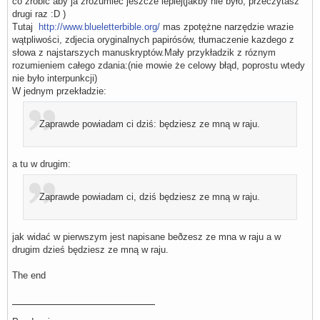
co zrobić aby ja zrozumieć jeszcze lepiej(jakby nie było, przeczytasz
drugi raz :D )
Tutaj
http://www.blueletterbible.org/
mas zpotężne narzędzie wrazie
wątpliwości, zdjecia oryginalnych papirósów, tłumaczenie kazdego z
słowa z najstarszych manuskryptów.Mały przykładzik z róznym
rozumieniem całego zdania:(nie mowie że celowy błąd, poprostu wtedy
nie było interpunkcji)
W jednym przekładzie:
Zaprawde powiadam ci dziś: będziesz ze mną w raju.
a tu w drugim:
Zaprawde powiadam ci, dziś będziesz ze mną w raju.
jak widać w pierwszym jest napisane beðzesz ze mna w raju a w
drugim dzieś będziesz ze mną w raju.
The end