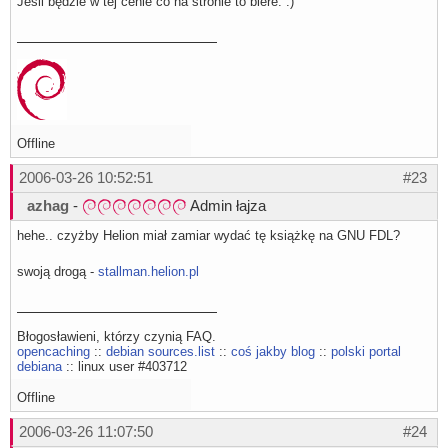
Jeśli będzie w tej cenie co na stronie to biere. :)
Offline
2006-03-26 10:52:51
#23
azhag
-
Admin łajza
hehe.. czyżby Helion miał zamiar wydać tę książkę na GNU FDL?
swoją drogą -
stallman.helion.pl
Błogosławieni, którzy czynią FAQ.
opencaching
::
debian sources.list
::
coś jakby blog
::
polski portal
debiana
:: linux user #403712
Offline
2006-03-26 11:07:50
#24