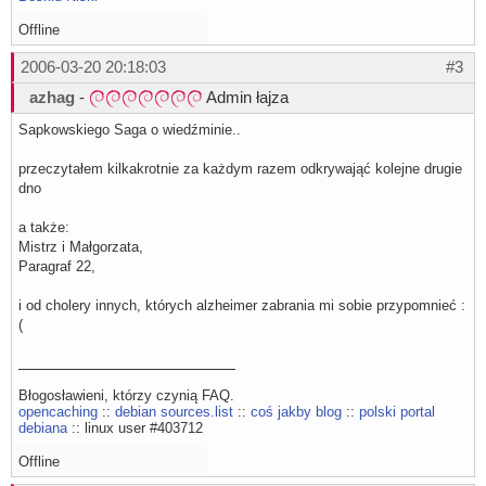
Offline
2006-03-20 20:18:03
#3
azhag
-
Admin łajza
Sapkowskiego Saga o wiedźminie..
przeczytałem kilkakrotnie za każdym razem odkrywająć kolejne drugie
dno
a także:
Mistrz i Małgorzata,
Paragraf 22,
i od cholery innych, których alzheimer zabrania mi sobie przypomnieć :
(
Błogosławieni, którzy czynią FAQ.
opencaching
::
debian sources.list
::
coś jakby blog
::
polski portal
debiana
:: linux user #403712
Offline