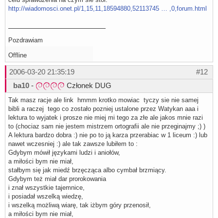
http://wiadomosci.onet.pl/1,15,11,18594880,52113745 … ,0,forum.html
Pozdrawiam
Offline
2006-03-20 21:35:19
#12
ba10
-
Członek DUG
Tak masz racje ale link hmmm krotko mowiac tyczy sie nie samej
bibli a raczej tego co zostało pozniej ustalone przez Watykan aaa i
lektura to wyjatek i prosze nie miej mi tego za złe ale jakos mnie razi
to (chociaz sam nie jestem mistrzem ortografii ale nie przeginajmy ;) )
A lektura bardzo dobra :) nie po to ją karza przerabiac w 1 liceum :) lub
nawet wczesniej :) ale tak zawsze lubiłem to :
Gdybym mówił językami ludzi i aniołów,
a miłości bym nie miał,
stałbym się jak miedź brzęcząca albo cymbał brzmiący.
Gdybym też miał dar prorokowania
i znał wszystkie tajemnice,
i posiadał wszelką wiedzę,
i wszelką możliwą wiarę, tak iżbym góry przenosił,
a miłości bym nie miał,