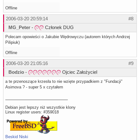
Offline
2006-03-20 20:59:14
#8
MG_Peter
-
Członek DUG
Polecam opowieści o Jakubie Wędrowyczu (autorem których Andrzej
Pilipiuk)
Offline
2006-03-20 21:05:16
#9
Bodzio
-
Ojciec Założyciel
a te przenoszące krzesła to nie wzięte przypadkiem z "Fundacji"
Asimova ? - super 5 x czytałem
Debian jest lepszy niż wszystkie klony
Linux register users: #359018
Beskid Niski