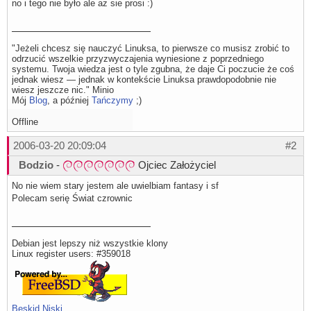
no i tego nie było ale az sie prosi :)
"Jeżeli chcesz się nauczyć Linuksa, to pierwsze co musisz zrobić to
odrzucić wszelkie przyzwyczajenia wyniesione z poprzedniego
systemu. Twoja wiedza jest o tyle zgubna, że daje Ci poczucie że coś
jednak wiesz — jednak w kontekście Linuksa prawdopodobnie nie
wiesz jeszcze nic." Minio
Mój
Blog
, a później
Tańczymy
;)
Offline
2006-03-20 20:09:04
#2
Bodzio
-
Ojciec Założyciel
No nie wiem stary jestem ale uwielbiam fantasy i sf
Polecam serię Świat czrownic
Debian jest lepszy niż wszystkie klony
Linux register users: #359018
Beskid Niski