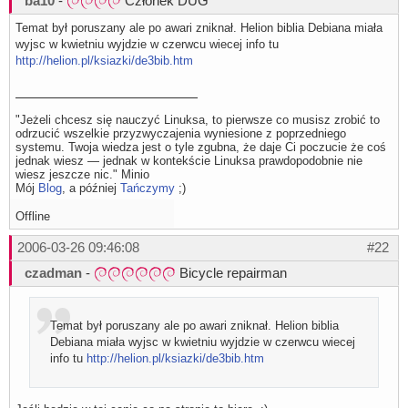
ba10
-
Członek DUG
Temat był poruszany ale po awari zniknał. Helion biblia Debiana miała
wyjsc w kwietniu wyjdzie w czerwcu wiecej info tu
http://helion.pl/ksiazki/de3bib.htm
"Jeżeli chcesz się nauczyć Linuksa, to pierwsze co musisz zrobić to
odrzucić wszelkie przyzwyczajenia wyniesione z poprzedniego
systemu. Twoja wiedza jest o tyle zgubna, że daje Ci poczucie że coś
jednak wiesz — jednak w kontekście Linuksa prawdopodobnie nie
wiesz jeszcze nic." Minio
Mój
Blog
, a później
Tańczymy
;)
Offline
2006-03-26 09:46:08
#22
czadman
-
Bicycle repairman
Temat był poruszany ale po awari zniknał. Helion biblia
Debiana miała wyjsc w kwietniu wyjdzie w czerwcu wiecej
info tu
http://helion.pl/ksiazki/de3bib.htm