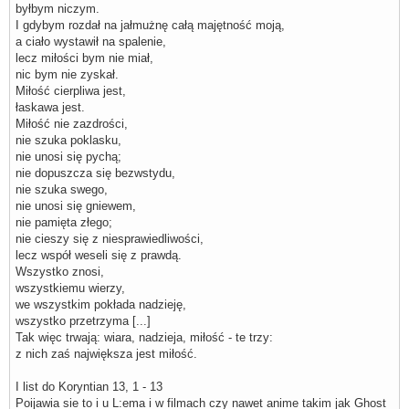
byłbym niczym.
I gdybym rozdał na jałmużnę całą majętność moją,
a ciało wystawił na spalenie,
lecz miłości bym nie miał,
nic bym nie zyskał.
Miłość cierpliwa jest,
łaskawa jest.
Miłość nie zazdrości,
nie szuka poklasku,
nie unosi się pychą;
nie dopuszcza się bezwstydu,
nie szuka swego,
nie unosi się gniewem,
nie pamięta złego;
nie cieszy się z niesprawiedliwości,
lecz współ weseli się z prawdą.
Wszystko znosi,
wszystkiemu wierzy,
we wszystkim pokłada nadzieję,
wszystko przetrzyma [...]
Tak więc trwają: wiara, nadzieja, miłość - te trzy:
z nich zaś największa jest miłość.
I list do Koryntian 13, 1 - 13
Poijawia sie to i u L:ema i w filmach czy nawet anime takim jak Ghost