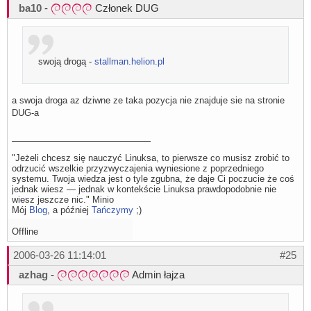
ba10
-
Członek DUG
swoją drogą -
stallman.helion.pl
a swoja droga az dziwne ze taka pozycja nie znajduje sie na stronie
DUG-a
"Jeżeli chcesz się nauczyć Linuksa, to pierwsze co musisz zrobić to
odrzucić wszelkie przyzwyczajenia wyniesione z poprzedniego
systemu. Twoja wiedza jest o tyle zgubna, że daje Ci poczucie że coś
jednak wiesz — jednak w kontekście Linuksa prawdopodobnie nie
wiesz jeszcze nic." Minio
Mój
Blog
, a później
Tańczymy
;)
Offline
2006-03-26 11:14:01
#25
azhag
-
Admin łajza