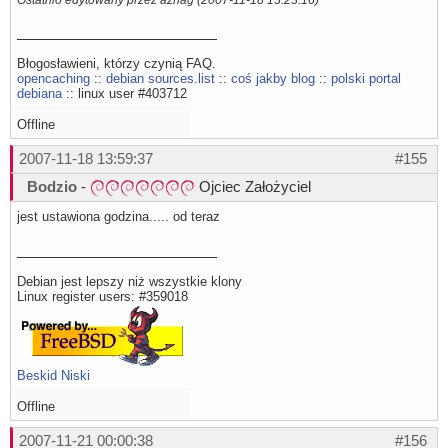
Błogosławieni, którzy czynią FAQ.
opencaching
::
debian sources.list
::
coś jakby blog
::
polski portal
debiana
:: linux user #403712
Offline
2007-11-18 13:59:37
#155
Bodzio
-
Ojciec Założyciel
jest ustawiona godzina..... od teraz
Debian jest lepszy niż wszystkie klony
Linux register users: #359018
Beskid Niski
Offline
2007-11-21 00:00:38
#156