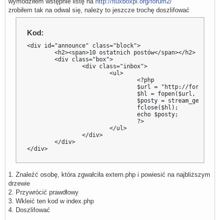
wymodziłem wstępnie listę na
http://fluxboxpl.org/forum2/
zrobiłem tak na odwal się, należy to jeszcze trochę doszlifować
Kod:
<div id="announce" class="block">

        <h2><span>10 ostatnich postów</span></h2>

        <div class="box">

                <div class="inbox">

                        <ul>

                                <?php

                                $url = "http://forum.dug
                                $hl = fopen($url, 'r');

                                $posty = stream_get_cont
                                fclose($hl);

                                echo $posty;

                                ?>

                        </ul>

                </div>

        </div>

</div>
1. Znaleźć osobę, która zgwałciła extern.php i powiesić na najbliższym
drzewie
2. Przywrócić prawdłowy
3. Wkleić ten kod w index.php
4. Doszlifować