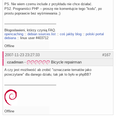
PS. Nie wiem czemu include z przykładu nie chce działać.
PS2. Programiści PHP -- proszę nie komentujcie tego "kodu", po
prostu poprawcie bez wyśmiewania ;)
Błogosławieni, którzy czynią FAQ.
opencaching
::
debian sources.list
::
coś jakby blog
::
polski portal
debiana
:: linux user #403712
Offline
2007-11-23 23:27:33
#167
czadman
-
Bicycle repairman
A czy jest możliwość ab zrobić "oznaczanie tematów jako
przeczytane" dla danego działu, tak jak to było w phpBB?
Offline