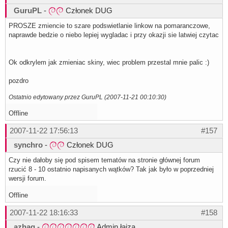
GuruPL
-
Członek DUG
PROSZE zmiencie to szare podswietlanie linkow na pomaranczowe,
naprawde bedzie o niebo lepiej wygladac i przy okazji sie latwiej czytac
Ok odkrylem jak zmieniac skiny, wiec problem przestal mnie palic :)
pozdro
Ostatnio edytowany przez GuruPL (2007-11-21 00:10:30)
Offline
2007-11-22 17:56:13
#157
synchro
-
Członek DUG
Czy nie dałoby się pod spisem tematów na stronie głównej forum
rzucić 8 - 10 ostatnio napisanych wątków? Tak jak było w poprzedniej
wersji forum.
Offline
2007-11-22 18:16:33
#158
azhag
-
Admin łajza