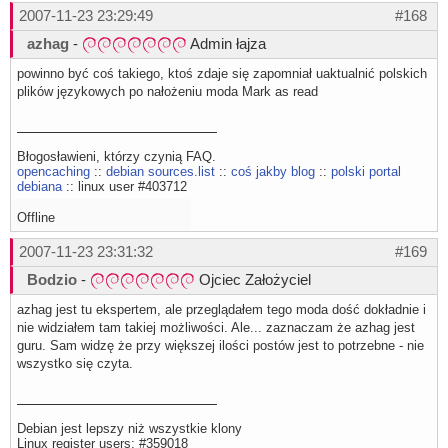
2007-11-23 23:29:49
#168
azhag
-
Admin łajza
powinno być coś takiego, ktoś zdaje się zapomniał uaktualnić polskich
plików językowych po nałożeniu moda Mark as read
Błogosławieni, którzy czynią FAQ.
opencaching
::
debian sources.list
::
coś jakby blog
::
polski portal
debiana
:: linux user #403712
Offline
2007-11-23 23:31:32
#169
Bodzio
-
Ojciec Założyciel
azhag jest tu ekspertem, ale przeglądałem tego moda dość dokładnie i
nie widziałem tam takiej możliwości. Ale... zaznaczam że azhag jest
guru. Sam widzę że przy większej ilości postów jest to potrzebne - nie
wszystko się czyta.
Debian jest lepszy niż wszystkie klony
Linux register users: #359018