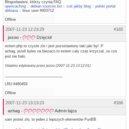
Błogosławieni, którzy czynią FAQ.
opencaching
::
debian sources.list
::
coś jakby blog
::
polski portal
debiana
:: linux user #403712
Offline
2007-11-23 12:23:29
#165
jezoo
-
Dzięcioł
extern.php to czyste zlo i jest pozostawiony taki jaki byl :P
azhag, jezeli byles na biezaco to extern caly czas krzyczal, ze cos
jest nie halo.
Ostatnio edytowany przez jezoo (2007-11-23 13:12:01)
LRU #480459
Offline
2007-11-23 13:13:23
#166
azhag
-
Admin łajza
sam jesteś zło, to jeden z lepszych elementów PunBB