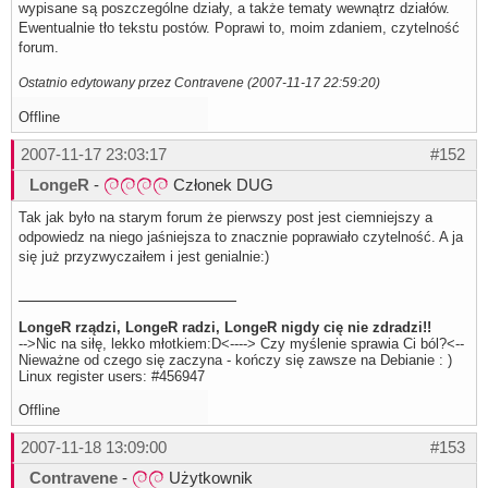
wypisane są poszczególne działy, a także tematy wewnątrz działów.
Ewentualnie tło tekstu postów. Poprawi to, moim zdaniem, czytelność
forum.
Ostatnio edytowany przez Contravene (2007-11-17 22:59:20)
Offline
2007-11-17 23:03:17
#152
LongeR
-
Członek DUG
Tak jak było na starym forum że pierwszy post jest ciemniejszy a
odpowiedz na niego jaśniejsza to znacznie poprawiało czytelność. A ja
się już przyzwyczaiłem i jest genialnie:)
LongeR rządzi, LongeR radzi, LongeR nigdy cię nie zdradzi!!
-->Nic na siłę, lekko młotkiem:D<----> Czy myślenie sprawia Ci ból?<--
Nieważne od czego się zaczyna - kończy się zawsze na Debianie : )
Linux register users: #456947
Offline
2007-11-18 13:09:00
#153
Contravene
-
Użytkownik