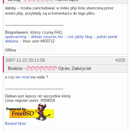
dałoby -- trzeba zaincludować w index.php listę utworzoną przez
extern.php, przykłady są w komentarzu do tego pliku
Błogosławieni, którzy czynią FAQ.
opencaching
::
debian sources.list
::
coś jakby blog
::
polski portal
debiana
:: linux user #403712
Offline
2007-11-22 20:11:58
#159
Bodzio
-
Ojciec Założyciel
a czy
ten mod
się nada ?
Debian jest lepszy niż wszystkie klony
Linux register users: #359018
Beskid Niski