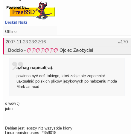
Beskid Niski
Offline
2007-11-23 23:32:16
#170
Bodzio
-
Ojciec Założyciel
azhag napisał(-a):
powinno być coś takiego, ktoś zdaje się zapomniał
uaktualnić polskich plików językowych po nałożeniu moda
Mark as read
o wow :)
jutro
Debian jest lepszy niż wszystkie klony
Linux register users: #359018