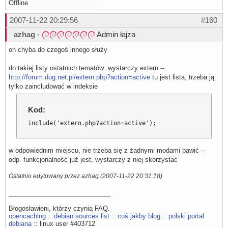
Offline
2007-11-22 20:29:56
#160
azhag
-
Admin łajza
on chyba do czegoś innego służy
do takiej listy ostatnich tematów wystarczy extern --
http://forum.dug.net.pl/extern.php?action=active
tu jest lista, trzeba ją
tylko zaincludować w indeksie
Kod:
include('extern.php?action=active');
w odpowiednim miejscu, nie trzeba się z żadnymi modami bawić --
odp. funkcjonalność już jest, wystarczy z niej skorzystać
Ostatnio edytowany przez azhag (2007-11-22 20:31:18)
Błogosławieni, którzy czynią FAQ.
opencaching
::
debian sources.list
::
coś jakby blog
::
polski portal
debiana
:: linux user #403712