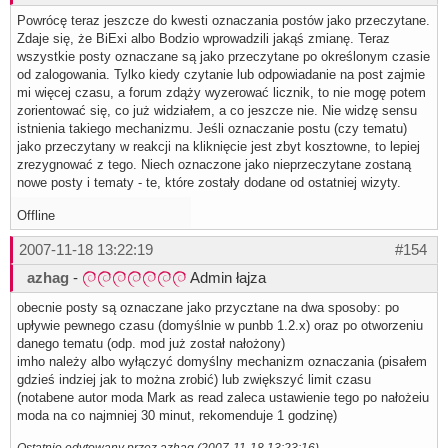
Powrócę teraz jeszcze do kwesti oznaczania postów jako przeczytane.
Zdaje się, że BiExi albo Bodzio wprowadzili jakąś zmianę. Teraz
wszystkie posty oznaczane są jako przeczytane po określonym czasie
od zalogowania. Tylko kiedy czytanie lub odpowiadanie na post zajmie
mi więcej czasu, a forum zdąży wyzerować licznik, to nie mogę potem
zorientować się, co już widziałem, a co jeszcze nie. Nie widzę sensu
istnienia takiego mechanizmu. Jeśli oznaczanie postu (czy tematu)
jako przeczytany w reakcji na kliknięcie jest zbyt kosztowne, to lepiej
zrezygnować z tego. Niech oznaczone jako nieprzeczytane zostaną
nowe posty i tematy - te, które zostały dodane od ostatniej wizyty.
Offline
2007-11-18 13:22:19
#154
azhag
-
Admin łajza
obecnie posty są oznaczane jako przycztane na dwa sposoby: po
upływie pewnego czasu (domyślnie w punbb 1.2.x) oraz po otworzeniu
danego tematu (odp. mod już został nałożony)
imho należy albo wyłączyć domyślny mechanizm oznaczania (pisałem
gdzieś indziej jak to można zrobić) lub zwiększyć limit czasu
(notabene autor moda Mark as read zaleca ustawienie tego po nałożeiu
moda na co najmniej 30 minut, rekomenduje 1 godzinę)
Ostatnio edytowany przez azhag (2007-11-18 13:23:16)