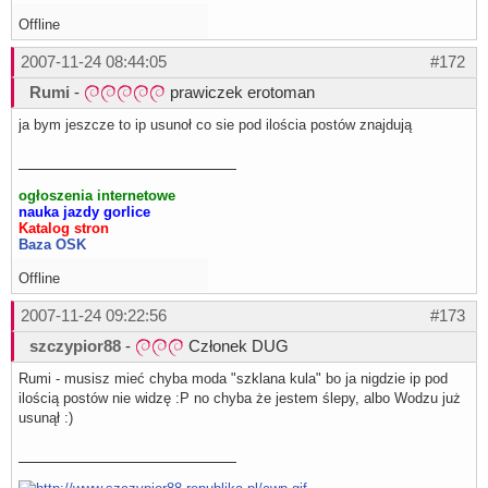
Offline
2007-11-24 08:44:05
#172
Rumi
-
prawiczek erotoman
ja bym jeszcze to ip usunoł co sie pod ilościa postów znajdują
ogłoszenia internetowe
nauka jazdy gorlice
Katalog stron
Baza OSK
Offline
2007-11-24 09:22:56
#173
szczypior88
-
Członek DUG
Rumi - musisz mieć chyba moda "szklana kula" bo ja nigdzie ip pod
ilością postów nie widzę :P no chyba że jestem ślepy, albo Wodzu już
usunął :)