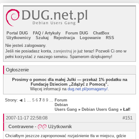
Portal DUG
FAQ
/
Artykuły
Forum DUG
ChatBox
Użytkownicy
Szukaj
Rejestracja
Logowanie
RSS
Nie jesteś zalogowany.
Jeśli nie posiadasz konta,
zarejestruj je
już teraz! Pozwoli Ci ono w
pełni korzystać z naszego serwisu. Spamerom dziękujemy!
Ogłoszenie
Prosimy o pomoc dla małej Julki — przekaż 1% podatku na
Fundację Dzieciom „Zdążyć z Pomocą”.
Więcej informacji na
dug.net.pl/pomagamy/
.
Strony:
◀
1
…
5
6
7
8
9
…
11
Forum
▶
Debian
Users Gang
»
Debian Users Gang
» Łał!
2007-11-17 22:58:08
#151
Contravene
-
Użytkownik
Chciałbym jeszcze zaproponować rozjaśnienie tła w miejscu, gdzie