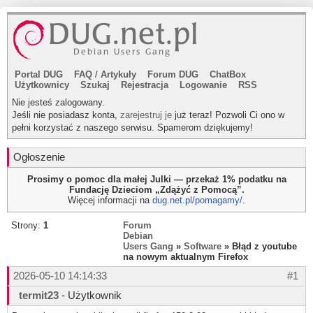
Portal DUG
FAQ
/
Artykuły
Forum DUG
ChatBox
Użytkownicy
Szukaj
Rejestracja
Logowanie
RSS
Nie jesteś zalogowany.
Jeśli nie posiadasz konta,
zarejestruj je
już teraz! Pozwoli Ci ono w
pełni korzystać z naszego serwisu. Spamerom dziękujemy!
Ogłoszenie
Prosimy o pomoc dla małej Julki — przekaż 1% podatku na
Fundację Dzieciom „Zdążyć z Pomocą”.
Więcej informacji na
dug.net.pl/pomagamy/
.
Strony:
1
Forum
Debian
Users Gang
»
Software
» Błąd z youtube
na nowym aktualnym Firefox
2026-05-10 14:14:33
#1
termit23
- Użytkownik