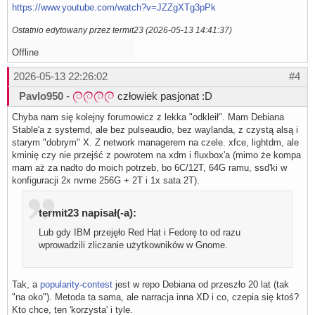
https://www.youtube.com/watch?v=JZZgXTg3pPk
Ostatnio edytowany przez termit23 (2026-05-13 14:41:37)
Offline
2026-05-13 22:26:02
#4
Pavlo950
-
człowiek pasjonat :D
Chyba nam się kolejny forumowicz z lekka "odkleił". Mam Debiana
Stable'a z systemd, ale bez pulseaudio, bez waylanda, z czystą alsą i
starym "dobrym" X. Z network managerem na czele. xfce, lightdm, ale
kminię czy nie przejść z powrotem na xdm i fluxbox'a (mimo że kompa
mam aż za nadto do moich potrzeb, bo 6C/12T, 64G ramu, ssd'ki w
konfiguracji 2x nvme 256G + 2T i 1x sata 2T).
termit23 napisał(-a):
Lub gdy IBM przejęło Red Hat i Fedorę to od razu
wprowadzili zliczanie użytkowników w Gnome.
Tak, a
popularity-contest
jest w repo Debiana od przeszło 20 lat (tak
"na oko"). Metoda ta sama, ale narracja inna XD i co, czepia się ktoś?
Kto chce, ten 'korzysta' i tyle.