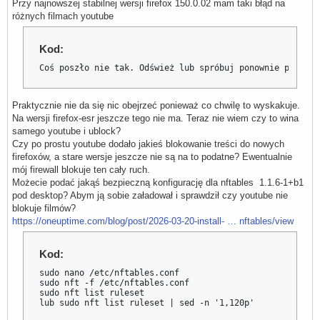
Przy najnowszej stabilnej wersji firefox 150.0.02 mam taki błąd na
różnych filmach youtube
Kod:
Coś poszło nie tak. Odśwież lub spróbuj ponownie później
Praktycznie nie da się nic obejrzeć ponieważ co chwilę to wyskakuje.
Na wersji firefox-esr jeszcze tego nie ma. Teraz nie wiem czy to wina
samego youtube i ublock?
Czy po prostu youtube dodało jakieś blokowanie treści do nowych
firefoxów, a stare wersje jeszcze nie są na to podatne? Ewentualnie
mój firewall blokuje ten cały ruch.
Możecie podać jakąś bezpieczną konfigurację dla nftables 1.1.6-1+b1
pod desktop? Abym ją sobie załadował i sprawdził czy youtube nie
blokuje filmów?
https://oneuptime.com/blog/post/2026-03-20-install- … nftables/view
Kod:
sudo nano /etc/nftables.conf

sudo nft -f /etc/nftables.conf

sudo nft list ruleset

lub sudo nft list ruleset | sed -n '1,120p'