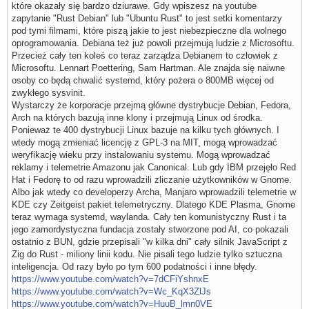
które okazały się bardzo dziurawe. Gdy wpiszesz na youtube
zapytanie "Rust Debian" lub "Ubuntu Rust" to jest setki komentarzy
pod tymi filmami, które piszą jakie to jest niebezpieczne dla wolnego
oprogramowania. Debiana też już powoli przejmują ludzie z Microsoftu.
Przecież cały ten koleś co teraz zarządza Debianem to człowiek z
Microsoftu. Lennart Poettering, Sam Hartman. Ale znajda się naiwne
osoby co będą chwalić systemd, który pożera o 800MB więcej od
zwykłego sysvinit.
Wystarczy że korporacje przejmą główne dystrybucje Debian, Fedora,
Arch na których bazują inne klony i przejmują Linux od środka.
Ponieważ te 400 dystrybucji Linux bazuje na kilku tych głównych. I
wtedy mogą zmieniać licencję z GPL-3 na MIT, mogą wprowadzać
weryfikację wieku przy instalowaniu systemu. Mogą wprowadzać
reklamy i telemetrie Amazonu jak Canonical. Lub gdy IBM przejęło Red
Hat i Fedorę to od razu wprowadzili zliczanie użytkowników w Gnome.
Albo jak wtedy co developerzy Archa, Manjaro wprowadzili telemetrie w
KDE czy Zeitgeist pakiet telemetryczny. Dlatego KDE Plasma, Gnome
teraz wymaga systemd, waylanda. Cały ten komunistyczny Rust i ta
jego zamordystyczna fundacja zostały stworzone pod AI, co pokazali
ostatnio z BUN, gdzie przepisali "w kilka dni" cały silnik JavaScript z
Zig do Rust - miliony linii kodu. Nie pisali tego ludzie tylko sztuczna
inteligencja. Od razy było po tym 600 podatności i inne błędy.
https://www.youtube.com/watch?v=7dCFiYshnxE
https://www.youtube.com/watch?v=Wc_KqX3ZlJs
https://www.youtube.com/watch?v=HuuB_lmn0VE