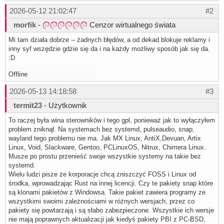
2026-05-12 21:02:47
#2
morfik
-
Cenzor wirtualnego świata
Mi tam działa dobrze -- żadnych błędów, a od dekad blokuje reklamy i
inny syf wszędzie gdzie się da i na każdy możliwy sposób jak się da.
:D
Offline
2026-05-13 14:18:58
#3
termit23
- Użytkownik
To raczej była wina sterowników i tego gpl, ponieważ jak to wyłączyłem
problem zniknął. Na systemach bez systemd, pulseaudio, snap,
wayland tego problemu nie ma. Jak MX Linux, AntiX,Devuan, Artix
Linux, Void, Slackware, Gentoo, PCLinuxOS, Nitrux, Chimera Linux.
Musze po prostu przenieść swoje wszystkie systemy na takie bez
systemd.
Wielu ludzi pisze że korporacje chcą zniszczyć FOSS i Linux od
środka, wprowadzając Rust na innej licencji. Czy te pakiety snap które
są klonami pakietów z Windowsa. Takie pakiet zawiera programy ze
wszystkimi swoimi zależnościami w różnych wersjach, przez co
pakiety się powtarzają i są słabo zabezpieczone. Wszystkie ich wersje
nie mają poprawnych aktualizacji jak kiedyś pakiety PBI z PC-BSD,