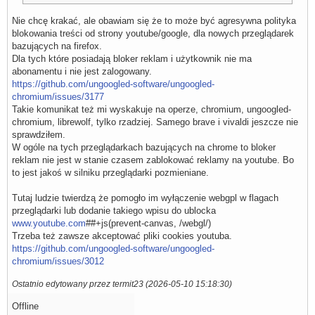
Nie chcę krakać, ale obawiam się że to może być agresywna polityka
blokowania treści od strony youtube/google, dla nowych przeglądarek
bazujących na firefox.
Dla tych które posiadają bloker reklam i użytkownik nie ma
abonamentu i nie jest zalogowany.
https://github.com/ungoogled-software/ungoogled-
chromium/issues/3177
Takie komunikat też mi wyskakuje na operze, chromium, ungoogled-
chromium, librewolf, tylko rzadziej. Samego brave i vivaldi jeszcze nie
sprawdziłem.
W ogóle na tych przeglądarkach bazujących na chrome to bloker
reklam nie jest w stanie czasem zablokować reklamy na youtube. Bo
to jest jakoś w silniku przeglądarki pozmieniane.
Tutaj ludzie twierdzą że pomogło im wyłączenie webgpl w flagach
przeglądarki lub dodanie takiego wpisu do ublocka
www.youtube.com
##+js(prevent-canvas, /webgl/)
Trzeba też zawsze akceptować pliki cookies youtuba.
https://github.com/ungoogled-software/ungoogled-
chromium/issues/3012
Ostatnio edytowany przez termit23 (2026-05-10 15:18:30)
Offline