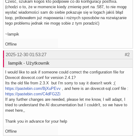
Cześć, szukam kogoś kto podpowie co do konfiguracji postfixa.
(chodzi o to, że w momencie kiedy zmienię port na :587, to nie mogę
wysłać wiadomości sam do siebie pokazuje się w logach jakiś błąd
loop, próbowałem już mapowania i rożnych sposobów na rozwiązanie
tego problemu jednak nie mogę sobie z tym poradzić)
~lampik
Offline
2025-12-30 01:53:27
#2
lampik
- Użytkownik
I would like to ask if someone could correct the configuration file for
Dovecot dovecot.conf for version 2.4.1?
Its the old file from 2.3.X but I'm sorry to say it doesn't work ;(
https://pastebin.com/BjXuPEvv
, and here is an dovecot-sql.conf file :
https://pastebin.com/C4dFG2Zi
If any further changes are needed, please let me know, I will adapt, I
tried to understand the AI ​​documentation but I couldn't, so we have to
meet here,,
Thank you in advance for your help
Offline