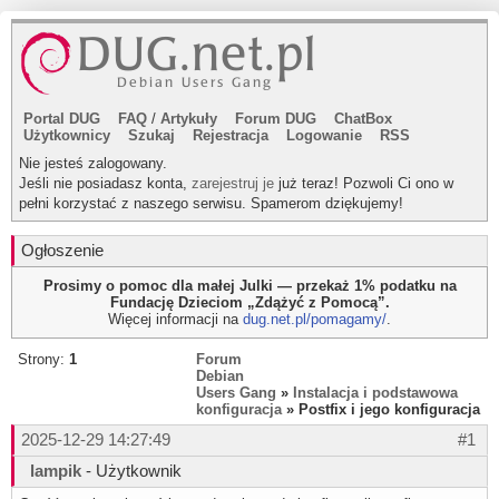
Portal DUG
FAQ
/
Artykuły
Forum DUG
ChatBox
Użytkownicy
Szukaj
Rejestracja
Logowanie
RSS
Nie jesteś zalogowany.
Jeśli nie posiadasz konta,
zarejestruj je
już teraz! Pozwoli Ci ono w
pełni korzystać z naszego serwisu. Spamerom dziękujemy!
Ogłoszenie
Prosimy o pomoc dla małej Julki — przekaż 1% podatku na
Fundację Dzieciom „Zdążyć z Pomocą”.
Więcej informacji na
dug.net.pl/pomagamy/
.
Strony:
1
Forum
Debian
Users Gang
»
Instalacja i podstawowa
konfiguracja
» Postfix i jego konfiguracja
2025-12-29 14:27:49
#1
lampik
- Użytkownik