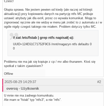
Cześć!
Głupia sprawa. Nie jestem pewien od kiedy (ale raczej od którejś
aktualizacji) przy kopiowaniu danych na partycję ntfs MC próbuje
ustawić atrybuty jak dla ext4, przez co wywala komunikat. Mogę to
zignorować ręcznie ale nie widzę w menu jak zrobić to z automatu a i w
ogóle nigdy czegoś takiego nie miałem. Problem dotyczy tylko MC.
# cat /etc/fstab | grep ntfs napisał(-a):
UUID=124E61C71752F9C6 /mnt/magazyn ntfs defaults 0
0
Problemu nie ma jak się kopiuje z cp / mv albo thunarem. Ktoś się
spotkał z takim zjawiskiem?
Offline
2025-08-29 14:29:37
#2
overcq
- Użytkownik
U mnie nie ma żadnego komunikatu.
Ale mam w “fstab” typ “ntfs3”, a nie “ntfs”.