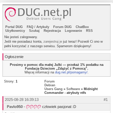
Portal DUG
FAQ
/
Artykuły
Forum DUG
ChatBox
Użytkownicy
Szukaj
Rejestracja
Logowanie
RSS
Nie jesteś zalogowany.
Jeśli nie posiadasz konta,
zarejestruj je
już teraz! Pozwoli Ci ono w
pełni korzystać z naszego serwisu. Spamerom dziękujemy!
Ogłoszenie
Prosimy o pomoc dla małej Julki — przekaż 1% podatku na
Fundację Dzieciom „Zdążyć z Pomocą”.
Więcej informacji na
dug.net.pl/pomagamy/
.
Strony:
1
Forum
Debian
Users Gang
»
Software
» Midnight
Commander - atrybuty ntfs
2025-08-28 16:39:13
#1
Pavlo950
-
człowiek pasjonat :D