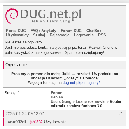
Portal DUG
FAQ
/
Artykuły
Forum DUG
ChatBox
Użytkownicy
Szukaj
Rejestracja
Logowanie
RSS
Nie jesteś zalogowany.
Jeśli nie posiadasz konta,
zarejestruj je
już teraz! Pozwoli Ci ono w
pełni korzystać z naszego serwisu. Spamerom dziękujemy!
Ogłoszenie
Prosimy o pomoc dla małej Julki — przekaż 1% podatku na
Fundację Dzieciom „Zdążyć z Pomocą”.
Więcej informacji na
dug.net.pl/pomagamy/
.
Strony:
1
Forum
Debian
Users Gang
»
Luźne rozmówki
» Router
mikrotik zamiast funboxa 3.0
2025-01-24 09:13:07
#1
vnu007dl
-
Użytkownik