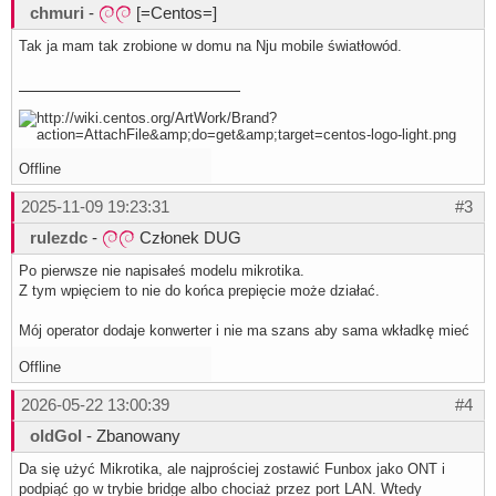
chmuri
-
[=Centos=]
Tak ja mam tak zrobione w domu na Nju mobile światłowód.
Offline
2025-11-09 19:23:31
#3
rulezdc
-
Członek DUG
Po pierwsze nie napisałeś modelu mikrotika.
Z tym wpięciem to nie do końca prepięcie może działać.
Mój operator dodaje konwerter i nie ma szans aby sama wkładkę mieć
Offline
2026-05-22 13:00:39
#4
oldGol
- Zbanowany
Da się użyć Mikrotika, ale najprościej zostawić Funbox jako ONT i
podpiąć go w trybie bridge albo chociaż przez port LAN. Wtedy