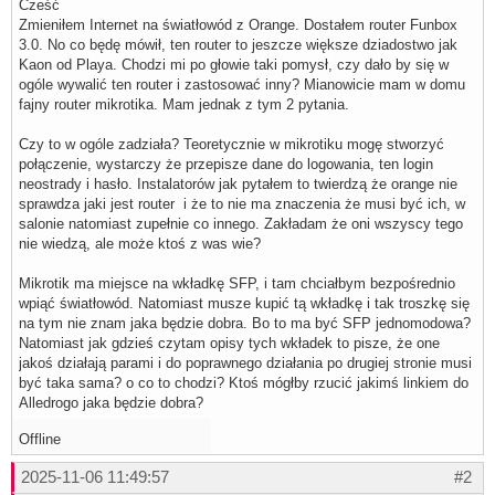
Cześć
Zmieniłem Internet na światłowód z Orange. Dostałem router Funbox
3.0. No co będę mówił, ten router to jeszcze większe dziadostwo jak
Kaon od Playa. Chodzi mi po głowie taki pomysł, czy dało by się w
ogóle wywalić ten router i zastosować inny? Mianowicie mam w domu
fajny router mikrotika. Mam jednak z tym 2 pytania.
Czy to w ogóle zadziała? Teoretycznie w mikrotiku mogę stworzyć
połączenie, wystarczy że przepisze dane do logowania, ten login
neostrady i hasło. Instalatorów jak pytałem to twierdzą że orange nie
sprawdza jaki jest router i że to nie ma znaczenia że musi być ich, w
salonie natomiast zupełnie co innego. Zakładam że oni wszyscy tego
nie wiedzą, ale może ktoś z was wie?
Mikrotik ma miejsce na wkładkę SFP, i tam chciałbym bezpośrednio
wpiąć światłowód. Natomiast musze kupić tą wkładkę i tak troszkę się
na tym nie znam jaka będzie dobra. Bo to ma być SFP jednomodowa?
Natomiast jak gdzieś czytam opisy tych wkładek to pisze, że one
jakoś działają parami i do poprawnego działania po drugiej stronie musi
być taka sama? o co to chodzi? Ktoś mógłby rzucić jakimś linkiem do
Alledrogo jaka będzie dobra?
Offline
2025-11-06 11:49:57
#2