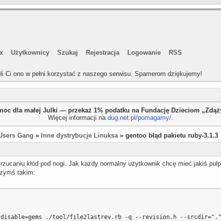
x
Użytkownicy
Szukaj
Rejestracja
Logowanie
RSS
li Ci ono w pełni korzystać z naszego serwisu. Spamerom dziękujemy!
oc dla małej Julki — przekaż 1% podatku na Fundację Dzieciom „Zdą
Więcej informacji na
dug.net.pl/pomagamy/
.
Users Gang
»
Inne dystrybucje Linuksa
» gentoo błąd pakietu ruby-3.1.3
 rzucaniu kłód pod nogi. Jak każdy normalny użytkownik chcę mieć jakiś pulpi
 czymś takim:
disable=gems ./tool/file2lastrev.rb -q --revision.h --srcdir="."