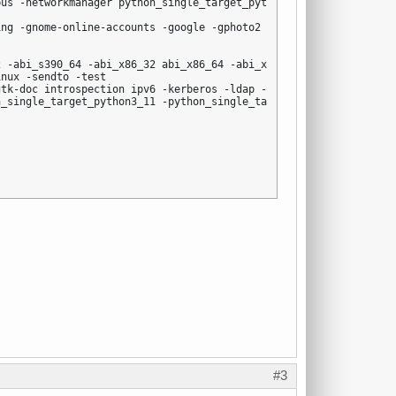
us -networkmanager python_single_target_python3_10 -python_singl
ng -gnome-online-accounts -google -gphoto2 -http -ios -mtp -nfs 
 -abi_s390_64 -abi_x86_32 abi_x86_64 -abi_x86_x32 -debug -gtk-do
nux -sendto -test

tk-doc introspection ipv6 -kerberos -ldap -oauth -test -vala wea
_single_target_python3_11 -python_single_target_python3_8 -pytho


#3