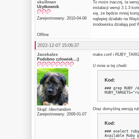
skullman
To może inaczej, ta wers
Użytkownik
instalacji wersji 3.1.3 
się, że będzie mniej komp
Zarejestrowany: 2010-04-08
najlepiej działało na Way
środowiska działają pod
Offline
2022-12-07 15:06:37
Jacekalex
make.conf i RUBY_TARGE
Podobno człowiek...;)
U mnie w tej chwili:
Kod:
### grep RUBY /e
RUBY_TARGETS="r
Oraz domyślną wersją rub
Skąd: /dev/random
Zarejestrowany: 2008-01-07
Kod:
### eselect ruby
Available Ruby p