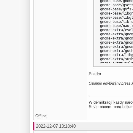
gnome-base/gnom
gnome-base/gsett
gnome-base/gvfs
gnome-base/libgn
gnome-base/libgt
gnome-base/libr
gnome-base/nauti
gnome-extra/evo
gnome-extra/gno
gnome-extra/gnom
gnome-extra/gnom
gnome-extra/gnom
gnome-extra/guch
gnome-extra/libg
gnome-extra/sush
gnome-extra/yelp
gnome-extra/zeni
net-analyzer/gno
Pozdro
net-libs/gnome-o
sys-apps/xdg-des
Ostatnio edytowany przez 
x11-terms/gnome-
x11-themes/gnom
W demokracji każdy naród
Si vis pacem para be
Offline
2022-12-07 13:18:40