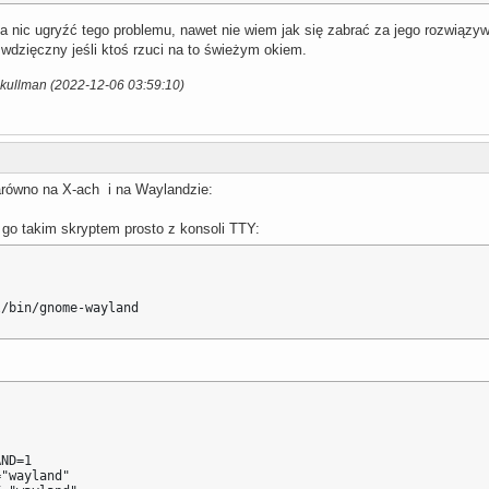
ng/ruby-3.1.3::gentoo failed (install phase):

 za nic ugryźć tego problemu, nawet nie wiem jak się zabrać za jego rozwiązy
d

ę wdzięczny jeśli ktoś rzuci na to świeżym okiem.
upport, post the output of `emerge --info '=dev-lang/ruby-3.1.3:
build log and the output of `emerge -pqv '=dev-lang/ruby-3.1.3::
skullman (2022-12-06 03:59:10)
build log is located at '/var/tmp/portage/dev-lang/ruby-3.1.3/te
vironment file is located at '/var/tmp/portage/dev-lang/ruby-3.1
tory: '/var/tmp/portage/dev-lang/ruby-3.1.3/work/ruby-3.1.3'

portage/dev-lang/ruby-3.1.3/work/ruby-3.1.3'

ectory index is up-to-date.
arówno na X-ach i na Waylandzie:
go takim skryptem prosto z konsoli TTY:
l/bin/gnome-wayland
ND=1 

"wayland" 
