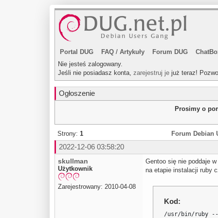
Portal DUG
FAQ
/
Artykuły
Forum DUG
ChatBo
Nie jesteś zalogowany.
Jeśli nie posiadasz konta,
zarejestruj je
już teraz! Pozwo
Ogłoszenie
Prosimy o pom
Strony:
1
Forum Debian 
2022-12-06 03:58:20
skullman
Gentoo się nie poddaje w
Użytkownik
na etapie instalacji ruby
Zarejestrowany: 2010-04-08
Kod:
/usr/bin/ruby --