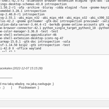
e-shell-42.5-r2 -bluetooth browser-extension elogind -gtk-doc -ib
ings-desktop-schemas-43.0 introspection

-1.50.2-r1 -afp -archive -bluray -cdda elogind -fuse -gnome-keyri
omekbd-3.28.1 introspection

op-2.40.0-r1 introspection

svg-2.55.1 -abi_mips_n32 -abi_mips_n64 -abi_mips_o32 -abi_s390_32
lus-42.2 -gnome gstreamer -gtk-doc introspection previewer -seli
lution-data-server-3.44.4-r2 -berkdb gnome-online-accounts gtk -g
me-browser-connector-42.1 python_single_target_python3_10 -python
e-color-manager-3.36.0 -test -test

e-shell-extension-appindicator-46

e-shell-extension-desktop-icons-ng-47

armap-15.0.1 -gtk-doc introspection -vala

sf-1.14.50 bzip2 -gtk introspection -test

i-42.0 X -office wayland

-xsl-42.1

ty-3.42.1 -libnotify -webkit

me-nettool-42.0

nline-accounts-3.44.0 -debug -gnome introspection -kerberos vala
ktop-portal-gnome-43.1 X wayland

Jacekalex (2022-12-07 15:15:28)
terminal-3.46.3 -debug -gnome-shell -nautilus -vanilla

e-themes-standard-3.28
 ma taką władzę, na jaką zasługuje ;)
llum ;) | Pozdrawiam :)