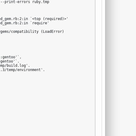
--print-errors ruby.tmp

d_gem.rb:2:in `<top (required)>'

d_gem.rb:2:in `require'

gems/compatibility (LoadError)

:gentoo'`,

gentoo'`.

mp/build.log'.

.3/temp/environment'.
