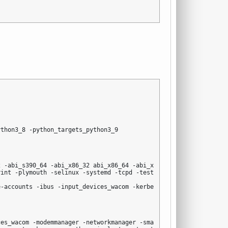
thon3_8 -python_targets_python3_9

 -abi_s390_64 -abi_x86_32 abi_x86_64 -abi_x86_x32 -debug introsp
int -plymouth -selinux -systemd -tcpd -test -wayland

-accounts -ibus -input_devices_wacom -kerberos -networkmanager -
es_wacom -modemmanager -networkmanager -smartcard -systemd -test