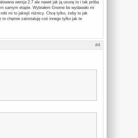
owana wersja 2.7 ale nawet jak ją usunę to i tak próba
 na tym samym etapie. Wybrałem Gnome bo wydawało mi
bi mi to jakiejś różnicy. Chcę tylko, żeby to jak
to chętnie zainstaluję coś innego tylko jak te
#4