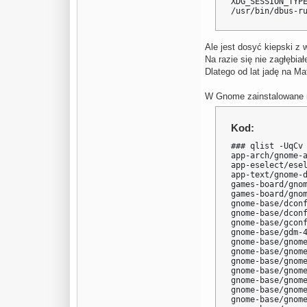
XDG_SESSION_TYPE
/usr/bin/dbus-r
Ale jest dosyć kiepski z 
Na razie się nie zagłębi
Dlatego od lat jadę na Ma
W Gnome zainstalowane
Kod:
### qlist -UqCv 
app-arch/gnome-a
app-eselect/esel
app-text/gnome-
games-board/gnom
games-board/gnom
gnome-base/dconf
gnome-base/dconf
gnome-base/gcon
gnome-base/gdm-
gnome-base/gnome
gnome-base/gnom
gnome-base/gnome
gnome-base/gnome
gnome-base/gnome
gnome-base/gnome
gnome-base/gnom