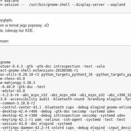
="wayland"

un-session --  /usr/bin/gnome-shell --display-server --wayland
wyglądu.
ałem w temat jego poprawy. xD
te, toleruję też KDE.
 mam:
gnome

utoar-0.4.3 -gtk -gtk-doc introspection -test -vala

ect-gnome-shell-extensions-20180306-r1

doc-utils-0.20.10-r2 python_targets_python3_10 -python_targets_py
e-chess-43.0

e-mahjongg-3.38.3

-0.40.0 -gtk-doc -test

-editor-43.0

f-3.2.6-r6 -abi_mips_n32 -abi_mips_n64 -abi_mips_o32 -abi_s390_32
43.0 -accessibility audit -bluetooth-sound -branding elogind -fpr
-common-3.18.0-r2

e-control-center-43.1 -bluetooth cups -debug elogind gnome-online
-desktop-42.4-r400 -debug -gtk-doc seccomp -systemd udev

-desktop-42.4-r300 -debug introspection seccomp -systemd udev

-keyring-42.1-r1 pam -selinux -ssh-agent -systemd -test -test

-session-43.0 -doc elogind -systemd

e-settings-daemon-42.2-r4 colord cups -debug elogind -input_devic