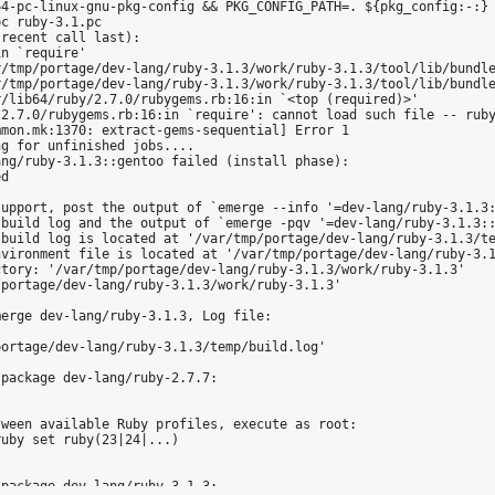
64-pc-linux-gnu-pkg-config && PKG_CONFIG_PATH=. ${pkg_config:-:} 
c ruby-3.1.pc

recent call last):

n `require'

r/tmp/portage/dev-lang/ruby-3.1.3/work/ruby-3.1.3/tool/lib/bundle
r/tmp/portage/dev-lang/ruby-3.1.3/work/ruby-3.1.3/tool/lib/bundle
/lib64/ruby/2.7.0/rubygems.rb:16:in `<top (required)>'

/2.7.0/rubygems.rb:16:in `require': cannot load such file -- ruby
mon.mk:1370: extract-gems-sequential] Error 1

g for unfinished jobs....

ng/ruby-3.1.3::gentoo failed (install phase):

d

upport, post the output of `emerge --info '=dev-lang/ruby-3.1.3:
build log and the output of `emerge -pqv '=dev-lang/ruby-3.1.3::
build log is located at '/var/tmp/portage/dev-lang/ruby-3.1.3/te
vironment file is located at '/var/tmp/portage/dev-lang/ruby-3.1
tory: '/var/tmp/portage/dev-lang/ruby-3.1.3/work/ruby-3.1.3'

portage/dev-lang/ruby-3.1.3/work/ruby-3.1.3'

erge dev-lang/ruby-3.1.3, Log file:

ortage/dev-lang/ruby-3.1.3/temp/build.log'

package dev-lang/ruby-2.7.7:

ween available Ruby profiles, execute as root:

uby set ruby(23|24|...)

package dev-lang/ruby-3.1.3:
