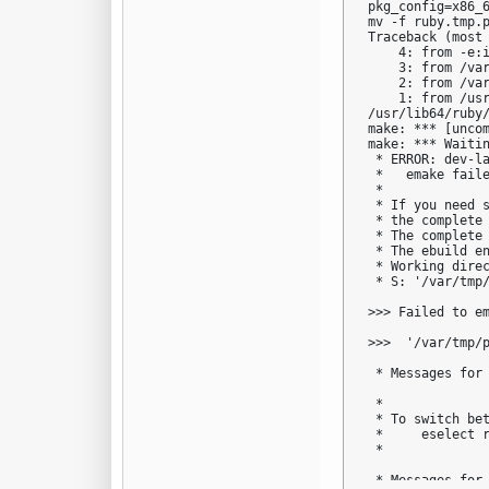
pkg_config=x86_
mv -f ruby.tmp.p
Traceback (most 
    4: from -e:i
    3: from /va
    2: from /va
    1: from /usr
/usr/lib64/ruby
make: *** [uncom
make: *** Waitin
 * ERROR: dev-la
 *   emake faile
 * 

 * If you need s
 * the complete 
 * The complete 
 * The ebuild en
 * Working direc
 * S: '/var/tmp/
>>> Failed to em
>>>  '/var/tmp/p
 * Messages for 
 * 

 * To switch bet
 *     eselect r
 * 

 * Messages for 