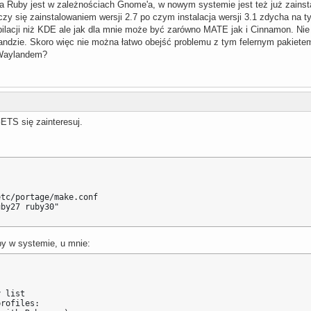
ja Ruby jest w zależnościach Gnome'a, w nowym systemie jest też już zainstal
kończy się zainstalowaniem wersji 2.7 po czym instalacja wersji 3.1 zdycha
ilacji niż KDE ale jak dla mnie może być zarówno MATE jak i Cinnamon. Nie ro
landzie. Skoro więc nie można łatwo obejść problemu z tym felernym pakietem 
 Waylandem?
TS się zainteresuj.
tc/portage/make.conf

uby27 ruby30"
y w systemie, u mnie:
 list

rofiles:
