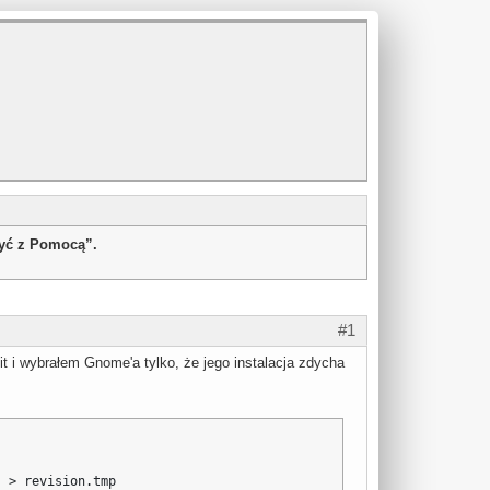
żyć z Pomocą”.
#1
t i wybrałem Gnome'a tylko, że jego instalacja zdycha
 > revision.tmp
