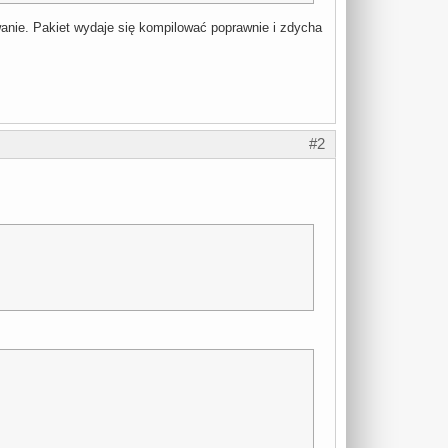
wanie. Pakiet wydaje się kompilować poprawnie i zdycha
:gentoo'`,

gentoo'`.

mp/build.log'.

.3/temp/environment'.

#2