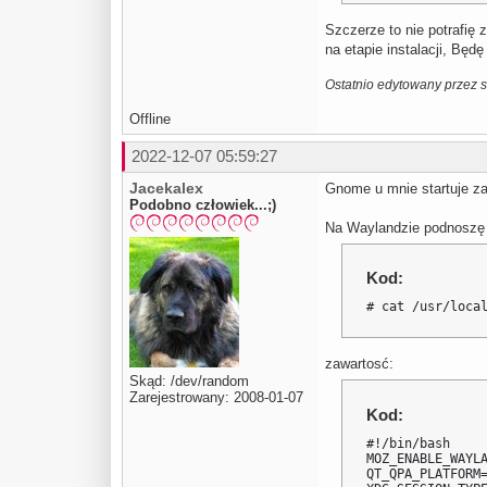
 * ERROR: dev-la
Szczerze to nie potrafię
 *   emake faile
na etapie instalacji, Będ
 * 

 * If you need s
 * the complete 
Ostatnio edytowany przez 
 * The complete 
 * The ebuild en
Offline
 * Working direc
 * S: '/var/tmp/
2022-12-07 05:59:27
 * GNU info dir
Jacekalex
Gnome u mnie startuje z
Podobno człowiek...;)
Na Waylandzie podnoszę 
Kod:
# cat /usr/loca
zawartosć:
Skąd: /dev/random
Zarejestrowany: 2008-01-07
Kod:
#!/bin/bash

MOZ_ENABLE_WAYLA
QT_QPA_PLATFORM=