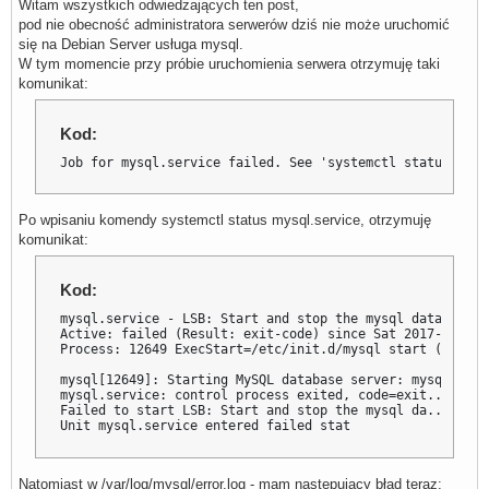
Witam wszystkich odwiedzających ten post,
pod nie obecność administratora serwerów dziś nie może uruchomić
się na Debian Server usługa mysql.
W tym momencie przy próbie uruchomienia serwera otrzymuję taki
komunikat:
Kod:
Job for mysql.service failed. See 'systemctl status mysq
Po wpisaniu komendy systemctl status mysql.service, otrzymuję
komunikat:
Kod:
mysql.service - LSB: Start and stop the mysql database s
Active: failed (Result: exit-code) since Sat 2017-10-21 
Process: 12649 ExecStart=/etc/init.d/mysql start (code=e
mysql[12649]: Starting MySQL database server: mysqld . .
mysql.service: control process exited, code=exit...s=1

Failed to start LSB: Start and stop the mysql da...on

Unit mysql.service entered failed stat
Natomiast w /var/log/mysql/error.log - mam następujący błąd teraz: