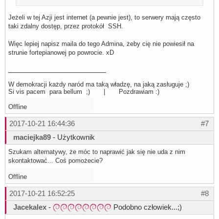
Jeżeli w tej Azji jest internet (a pewnie jest), to serwery mają często
taki zdalny dostęp, przez protokół SSH.
Więc lepiej napisz maila do tego Admina, żeby cię nie powiesił na
strunie fortepianowej po powrocie. xD
W demokracji każdy naród ma taką władzę, na jaką zasługuje ;)
Si vis pacem para bellum ;) | Pozdrawiam :)
Offline
2017-10-21 16:44:36
#7
maciejka89
- Użytkownik
Szukam alternatywy, że móc to naprawić jak się nie uda z nim
skontaktować... Coś pomożecie?
Offline
2017-10-21 16:52:25
#8
Jacekalex
-
Podobno człowiek...;)