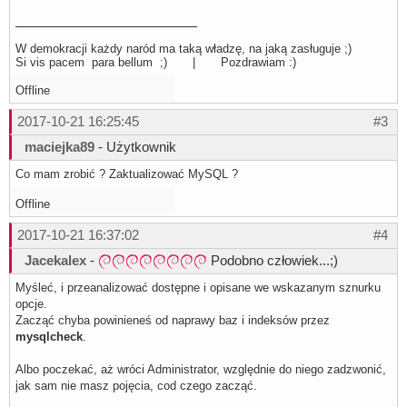
W demokracji każdy naród ma taką władzę, na jaką zasługuje ;)
Si vis pacem para bellum ;) | Pozdrawiam :)
Offline
2017-10-21 16:25:45
#3
maciejka89
- Użytkownik
Co mam zrobić ? Zaktualizować MySQL ?
Offline
2017-10-21 16:37:02
#4
Jacekalex
-
Podobno człowiek...;)
Myśleć, i przeanalizować dostępne i opisane we wskazanym sznurku
opcje.
Zacząć chyba powinieneś od naprawy baz i indeksów przez
mysqlcheck
.
Albo poczekać, aż wróci Administrator, względnie do niego zadzwonić,
jak sam nie masz pojęcia, cod czego zacząć.