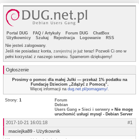
Portal DUG
FAQ
/
Artykuły
Forum DUG
ChatBox
Użytkownicy
Szukaj
Rejestracja
Logowanie
RSS
Nie jesteś zalogowany.
Jeśli nie posiadasz konta,
zarejestruj je
już teraz! Pozwoli Ci ono w
pełni korzystać z naszego serwisu. Spamerom dziękujemy!
Ogłoszenie
Prosimy o pomoc dla małej Julki — przekaż 1% podatku na
Fundację Dzieciom „Zdążyć z Pomocą”.
Więcej informacji na
dug.net.pl/pomagamy/
.
Strony:
1
Forum
Debian
Users Gang
»
Sieci i serwery
» Nie mogę
uruchomić usługi mysql - Debian Server
2017-10-21 16:01:18
#1
maciejka89
- Użytkownik