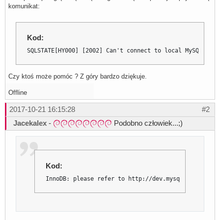
komunikat:
Kod:
SQLSTATE[HY000] [2002] Can't connect to local MySQL serv
Czy ktoś może pomóc ? Z góry bardzo dziękuje.
Offline
2017-10-21 16:15:28
#2
Jacekalex
-
Podobno człowiek...;)
Kod:
InnoDB: please refer to http://dev.mysql.com/doc/r