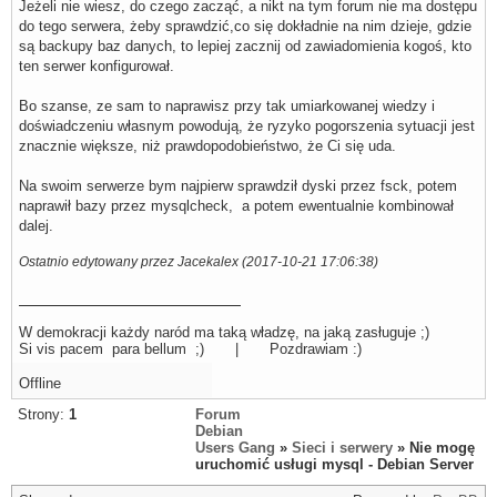
Jeżeli nie wiesz, do czego zacząć, a nikt na tym forum nie ma dostępu
do tego serwera, żeby sprawdzić,co się dokładnie na nim dzieje, gdzie
są backupy baz danych, to lepiej zacznij od zawiadomienia kogoś, kto
ten serwer konfigurował.
Bo szanse, ze sam to naprawisz przy tak umiarkowanej wiedzy i
doświadczeniu własnym powodują, że ryzyko pogorszenia sytuacji jest
znacznie większe, niż prawdopodobieństwo, że Ci się uda.
Na swoim serwerze bym najpierw sprawdził dyski przez fsck, potem
naprawił bazy przez mysqlcheck, a potem ewentualnie kombinował
dalej.
Ostatnio edytowany przez Jacekalex (2017-10-21 17:06:38)
W demokracji każdy naród ma taką władzę, na jaką zasługuje ;)
Si vis pacem para bellum ;) | Pozdrawiam :)
Offline
Strony:
1
Forum
Debian
Users Gang
»
Sieci i serwery
» Nie mogę
uruchomić usługi mysql - Debian Server