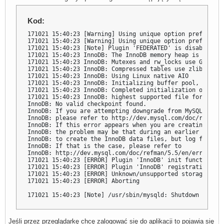
Kod:
171021 15:40:23 [Warning] Using unique option prefix myi
171021 15:40:23 [Warning] Using unique option prefix myi
171021 15:40:23 [Note] Plugin 'FEDERATED' is disabled.

171021 15:40:23 InnoDB: The InnoDB memory heap is disable
171021 15:40:23 InnoDB: Mutexes and rw_locks use GCC ato
171021 15:40:23 InnoDB: Compressed tables use zlib 1.2.8

171021 15:40:23 InnoDB: Using Linux native AIO

171021 15:40:23 InnoDB: Initializing buffer pool, size = 
171021 15:40:23 InnoDB: Completed initialization of buffe
171021 15:40:23 InnoDB: highest supported file format is
InnoDB: No valid checkpoint found.

InnoDB: If you are attempting downgrade from MySQL 5.7.9
InnoDB: please refer to http://dev.mysql.com/doc/refman/
InnoDB: If this error appears when you are creating an I
InnoDB: the problem may be that during an earlier attemp
InnoDB: to create the InnoDB data files, but log file cr
InnoDB: If that is the case, please refer to

InnoDB: http://dev.mysql.com/doc/refman/5.5/en/error-cre
171021 15:40:23 [ERROR] Plugin 'InnoDB' init function re
171021 15:40:23 [ERROR] Plugin 'InnoDB' registration as 
171021 15:40:23 [ERROR] Unknown/unsupported storage engi
171021 15:40:23 [ERROR] Aborting

171021 15:40:23 [Note] /usr/sbin/mysqld: Shutdown comple
Jeśli przez przeglądarkę chcę zalogować się do aplikacji to pojawia się