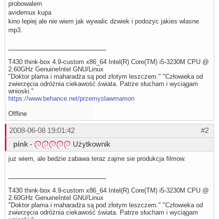
probowalem
avidemux kupa
kino lepiej ale nie wiem jak wywalic dzwiek i podozyc jakies wlasne
mp3.
T430 think-box 4.9-custom x86_64 Intel(R) Core(TM) i5-3230M CPU @
2.60GHz GenuineIntel GNU/Linux
"Doktor plama i maharadża są pod złotym leszczem." "Człowieka od
zwierzęcia odróżnia ciekawość świata. Patrze słucham i wyciągam
wnioski."
https://www.behance.net/przemyslawmamon
Offline
2008-06-08 19:01:42
#2
pink
-
Użytkownik
juz wiem, ale bedzie zabawa teraz zajme sie produkcja filmow.
T430 think-box 4.9-custom x86_64 Intel(R) Core(TM) i5-3230M CPU @
2.60GHz GenuineIntel GNU/Linux
"Doktor plama i maharadża są pod złotym leszczem." "Człowieka od
zwierzęcia odróżnia ciekawość świata. Patrze słucham i wyciągam