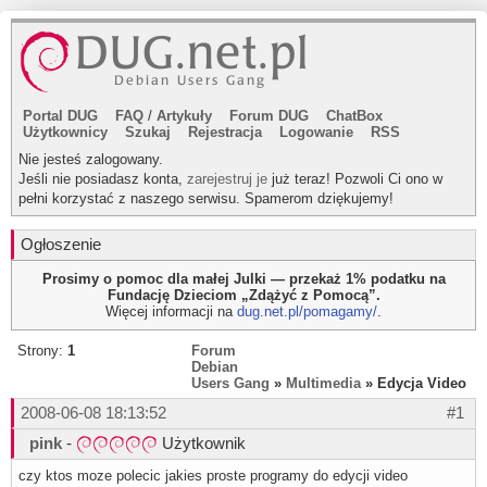
Portal DUG
FAQ
/
Artykuły
Forum DUG
ChatBox
Użytkownicy
Szukaj
Rejestracja
Logowanie
RSS
Nie jesteś zalogowany.
Jeśli nie posiadasz konta,
zarejestruj je
już teraz! Pozwoli Ci ono w
pełni korzystać z naszego serwisu. Spamerom dziękujemy!
Ogłoszenie
Prosimy o pomoc dla małej Julki — przekaż 1% podatku na
Fundację Dzieciom „Zdążyć z Pomocą”.
Więcej informacji na
dug.net.pl/pomagamy/
.
Strony:
1
Forum
Debian
Users Gang
»
Multimedia
» Edycja Video
2008-06-08 18:13:52
#1
pink
-
Użytkownik
czy ktos moze polecic jakies proste programy do edycji video