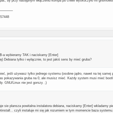
epać, by przy następnym włączeniu kompa po chwili wyskoczyło mi gnomowsk
457448
UB-a wybieramy TAK i naciskamy [Enter]
ę) Debiana tylko i wyłącznie, to jest jakiś sens by mieć gruba?
ieć, jeśli używasz tylko jednego systemu (osobne jądro, nawet na tej samej p
as pokazywania gruba na 0, ale musisz mieć. Każdy system musi mieć boot
y. GNU/Linux nie jest gorszy. ;)
uje sie plansza powitalna instalatora debiana, naciskamy [Enter] wkladamy p
tinstall... czyli instaluje mi się jak rozumiem w tym momencie baza systemu.