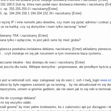
192.168.0.1lub tę, która nam podał nasz dostawca internetu i naciskamy [Ent
i, np. 255.255.255.0 i naciskamy[Enter]
 np. 194.204.159.1 194.204.152.34 i naciskamy [Enter]
wyżej IP i inne numerki jako dowolne, czy mam się pytać admina i czekać 
je na kartkę, czy są domyślne i mam tylko nacisnąć "enter".
ybieramy TAK i naciskamy [Enter]
ana tylko i wyłącznie, to jest jakiś sens by mieć gruba?
e plansza powitalna instalatora debiana, naciskamy [Enter] wkladamy pierwsz
l... czyli instaluje mi się jak rozumiem w tym momencie baza systemu...
rczanie lokalne - bez dostepu do sieci i naciskamy [Enter]
aś poczta dla roota. Wklepie domyślne - proponowane, ale prosiłbym byście p
 jest w netinstall ssh, więc zalogować się do sieci ( ssh -l twój_login
www.sd
obrze by było najpierw zamienić go na testing... by nie aktualizował mi się dw
epozytoria, umiem w gnomie geditem, ale nie wiem jak to się robi w terminalu
x'ów do czystego debiana"
mi się wszytko udało.
stall gnome" by mieć pełne środowisko, bo z zależności apt już dociągnie i do