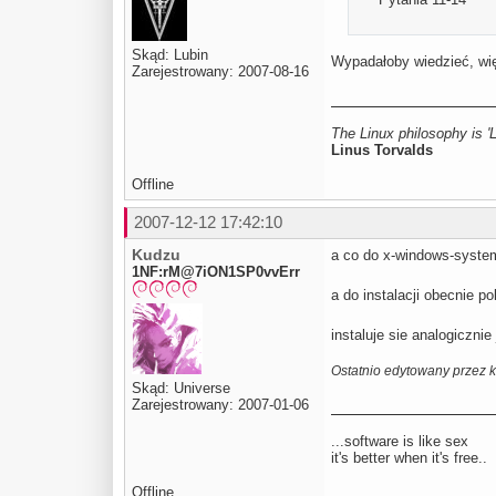
Skąd: Lubin
Wypadałoby wiedzieć, więc
Zarejestrowany: 2007-08-16
The Linux philosophy is 'L
Linus Torvalds
Offline
2007-12-12 17:42:10
Kudzu
a co do x-windows-system
1NF:rM@7iON1SP0vvErr
a do instalacji obecnie p
instaluje sie analogicznie
Ostatnio edytowany przez 
Skąd: Universe
Zarejestrowany: 2007-01-06
...software is like sex
it's better when it's free..
Offline