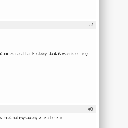
#2
ażam, że nadal bardzo dobry, do dziś własnie do niego
#3
 by mieć net (wykupiony w akademiku)