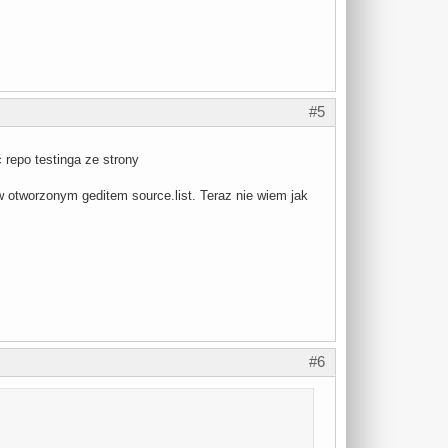
#5
 repo testinga ze strony
w otworzonym geditem source.list. Teraz nie wiem jak
#6