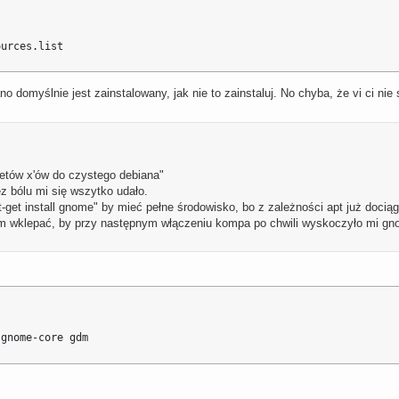
ources.list
o domyślnie jest zainstalowany, jak nie to zainstaluj. No chyba, że vi ci nie s
ietów x'ów do czystego debiana"
 bólu mi się wszytko udało.
-get install gnome" by mieć pełne środowisko, bo z zależności apt już dociągn
mam wklepać, by przy następnym włączeniu kompa po chwili wyskoczyło mi gn
 gnome-core gdm