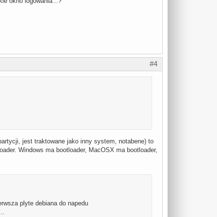
ie okno logowania...?
#4
artycji, jest traktowane jako inny system, notabene) to
loader. Windows ma bootloader, MacOSX ma bootloader,
ierwsza plyte debiana do napedu
..