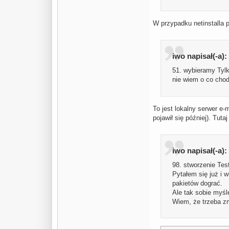
W przypadku netinstalla 
iwo napisał(-a):
51. wybieramy Tylk
nie wiem o co chod
To jest lokalny serwer e-
pojawił się później). Tut
iwo napisał(-a):
98. stworzenie Test
Pytałem się już i w
pakietów dograć.
Ale tak sobie myślę
Wiem, że trzeba zm