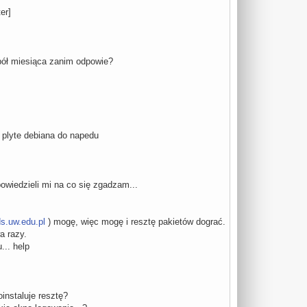
er]
pół miesiąca zanim odpowie?
a plyte debiana do napedu
owiedzieli mi na co się zgadzam...
s.uw.edu.pl
) mogę, więc mogę i resztę pakietów dograć.
a razy.
... help
instaluje resztę?