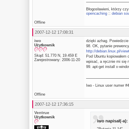
Błogosławieni, którzy cz
opencaching
::
debian sou
Offline
2007-12-12 17:08:31
iwo
dzięki azhag. Powiedzcie
Użytkownik
98. OK, pytanie prewency
http://debian.linux.pl/vi
Skąd: 51.770 N, 19.459 E
Pod Ubuntu kopiowałem ct
Zarejestrowany: 2006-11-20
wpisać, a ręcznie mi się 
99. apt-get install x-wind
Iwo - Linux user numer #
Offline
2007-12-12 17:36:15
Ventrue
Użytkownik
iwo napisał(-a):
"Pytania 11-14"