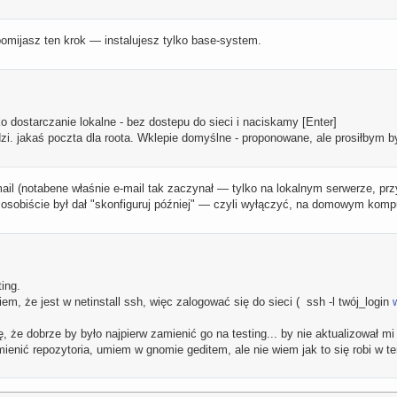
pomijasz ten krok — instalujesz tylko base-system.
o dostarczanie lokalne - bez dostepu do sieci i naciskamy [Enter]
zi. jakaś poczta dla roota. Wklepie domyślne - proponowane, ale prosiłbym b
mail (notabene właśnie e-mail tak zaczynał — tylko na lokalnym serwerze, przy
aj osobiście był dał "skonfiguruj później" — czyli wyłączyć, na domowym kompu
ing.
iem, że jest w netinstall ssh, więc zalogować się do sieci ( ssh -l twój_login
, że dobrze by było najpierw zamienić go na testing... by nie aktualizował mi
ienić repozytoria, umiem w gnomie geditem, ale nie wiem jak to się robi w ter