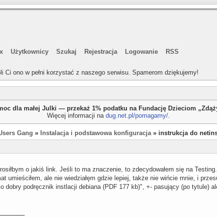
x
Użytkownicy
Szukaj
Rejestracja
Logowanie
RSS
li Ci ono w pełni korzystać z naszego serwisu. Spamerom dziękujemy!
oc dla małej Julki — przekaż 1% podatku na Fundację Dzieciom „Zdą
Więcej informacji na
dug.net.pl/pomagamy/
.
Users Gang
»
Instalacja i podstawowa konfiguracja
» instrukcja do netins
rosiłbym o jakiś link. Jeśli to ma znaczenie, to zdecydowałem się na Testing.
t umieściłem, ale nie wiedziałęm gdzie lepiej, także nie wińcie mnie, i przes
o dobry podręcznik instlacji debiana (PDF 177 kb)", +- pasujący (po tytule) a