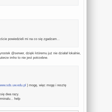
yście powiedzieli mi na co się zgadzam...
rostek @serwer, dzięki któremu już nie działał lokalnie,
terze imho to nie jest potrzebne.
www.sds.uw.edu.pl
) mogę, więc mogę i resztę
 się dwa razy.
minalu... help