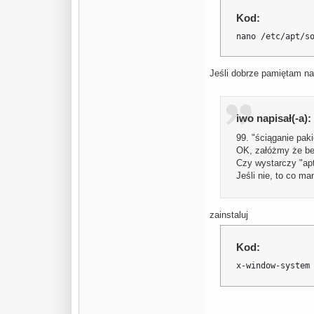
Kod:
nano /etc/apt/s
Jeśli dobrze pamiętam nan
iwo napisał(-a):
99. "ściąganie pak
OK, załóżmy że bez
Czy wystarczy "apt
Jeśli nie, to co 
zainstaluj
Kod:
x-window-system