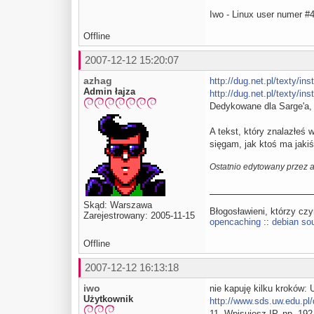
Iwo - Linux user numer #
Offline
2007-12-12 15:20:07
azhag
http://dug.net.pl/texty/in
Admin łajza
http://dug.net.pl/texty/in
Dedykowane dla Sarge'a, 
A tekst, który znalazłeś 
sięgam, jak ktoś ma jakiś
Ostatnio edytowany przez 
Skąd: Warszawa
Błogosławieni, którzy cz
Zarejestrowany: 2005-11-15
opencaching
::
debian sou
Offline
2007-12-12 16:13:18
iwo
nie kapuję kilku kroków:
Użytkownik
http://www.sds.uw.edu.pl
11. Wpisujesz IP, np. 192