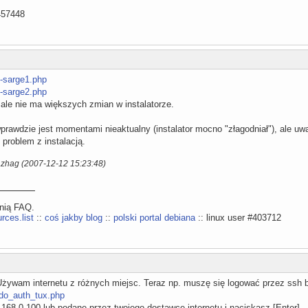
457448
st-sarge1.php
st-sarge2.php
ale nie ma większych zmian w instalatorze.
wprawdzie jest momentami nieaktualny (instalator mocno "złagodniał"), ale uw
 problem z instalacją.
azhag (2007-12-12 15:23:48)
ynią FAQ.
rces.list
::
coś jakby blog
::
polski portal debiana
:: linux user #403712
 Używam internetu z różnych miejsc. Teraz np. muszę się logować przez ssh
/do_auth_tux.php
.168.0.100 lub podane przez twojego dostawcę internetu i naciskasz [Enter]