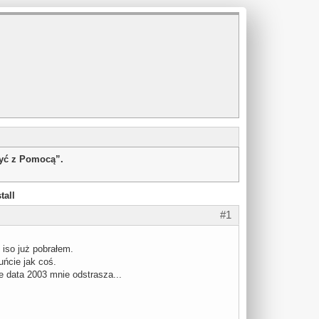
żyć z Pomocą”.
tall
#1
 iso już pobrałem.
uńcie jak coś.
le data 2003 mnie odstrasza...