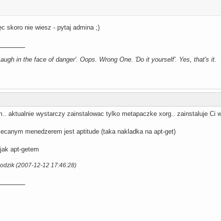
 skoro nie wiesz - pytaj admina ;)
augh in the face of danger'. Oops. Wrong One. 'Do it yourself'. Yes, that's it.
.. aktualnie wystarczy zainstalowac tylko metapaczke xorg.. zainstaluje Ci 
olecanym menedzerem jest aptitude (taka nakladka na apt-get)
 jak apt-getem
kodzik (2007-12-12 17:46:28)