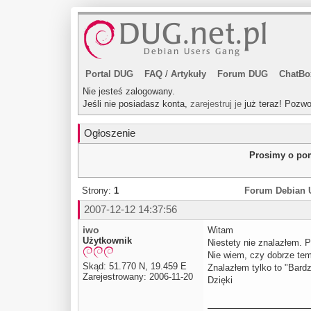
Portal DUG
FAQ
/
Artykuły
Forum DUG
ChatBo
Nie jesteś zalogowany.
Jeśli nie posiadasz konta,
zarejestruj je
już teraz! Pozwo
Ogłoszenie
Prosimy o pom
Strony:
1
Forum Debian 
2007-12-12 14:37:56
iwo
Witam
Użytkownik
Niestety nie znalazłem. P
Nie wiem, czy dobrze tema
Skąd: 51.770 N, 19.459 E
Znalazłem tylko to "Bardz
Zarejestrowany: 2006-11-20
Dzięki