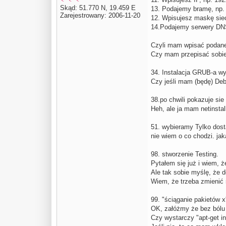
Skąd: 51.770 N, 19.459 E
13. Podajemy bramę, np. 
Zarejestrowany: 2006-11-20
12. Wpisujesz maskę siec
14.Podajemy serwery DNS,
Czyli mam wpisać podane 
Czy mam przepisać sobie 
34. Instalacja GRUB-a w
Czy jeśli mam (będę) Debi
38.po chwili pokazuje si
Heh, ale ja mam netinstal
51. wybieramy Tylko dosta
nie wiem o co chodzi. jak
98. stworzenie Testing.
Pytałem się już i wiem, że
Ale tak sobie myślę, że d
Wiem, że trzeba zmienić r
99. "ściąganie pakietów 
OK, załóżmy że bez bólu 
Czy wystarczy "apt-get in