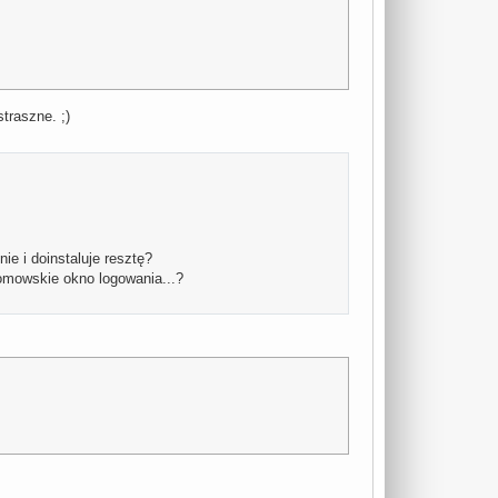
traszne. ;)
ie i doinstaluje resztę?
omowskie okno logowania...?