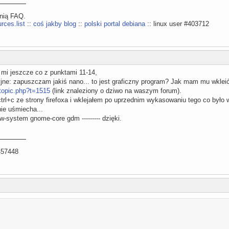
ynią FAQ.
rces.list
::
coś jakby blog
::
polski portal debiana
:: linux user #403712
 mi jeszcze co z punktami 11-14,
jne: zapuszczam jakiś nano... to jest graficzny program? Jak mam mu wkleić
ewtopic.php?t=1515
(link znaleziony o dziwo na waszym forum).
rl+c ze strony firefoxa i wklejałem po uprzednim wykasowaniu tego co było 
nie uśmiecha...
ow-system gnome-core gdm --------- dzięki.
457448