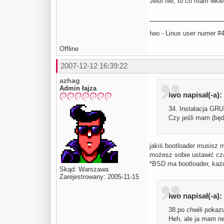
Jeśli nie, to co mam wkl
Iwo - Linux user numer #
Offline
2007-12-12 16:39:22
azhag
Admin łajza
iwo napisał(-a):
34. Instalacja GR
Czy jeśli mam (będ
jakiś bootloader musisz m
możesz sobie ustawić cz
*BSD ma bootloader, każd
Skąd: Warszawa
Zarejestrowany: 2005-11-15
iwo napisał(-a):
38.po chwili pokaz
Heh, ale ja mam ne