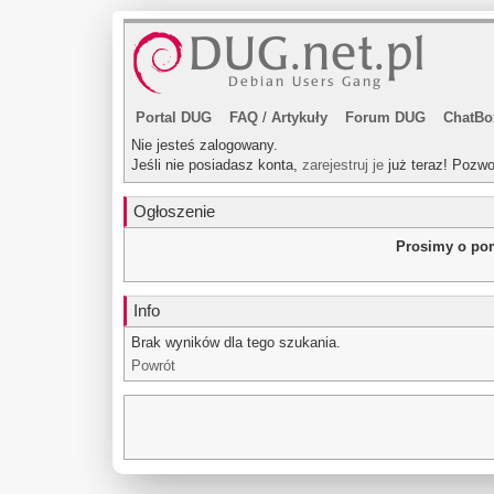
Portal DUG
FAQ
/
Artykuły
Forum DUG
ChatBo
Nie jesteś zalogowany.
Jeśli nie posiadasz konta,
zarejestruj je
już teraz! Pozwo
Ogłoszenie
Prosimy o pom
Info
Brak wyników dla tego szukania.
Powrót