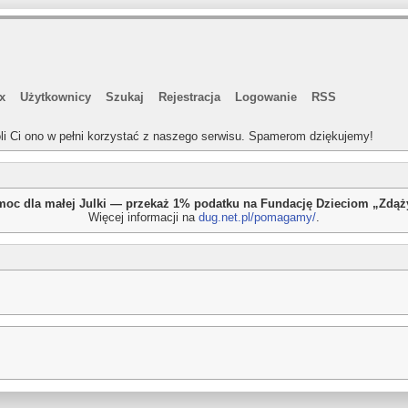
x
Użytkownicy
Szukaj
Rejestracja
Logowanie
RSS
li Ci ono w pełni korzystać z naszego serwisu. Spamerom dziękujemy!
oc dla małej Julki — przekaż 1% podatku na Fundację Dzieciom „Zdą
Więcej informacji na
dug.net.pl/pomagamy/
.