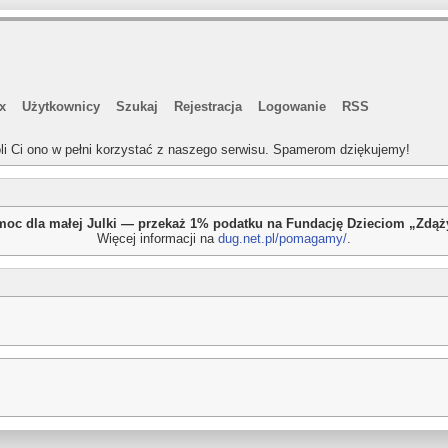
x
Użytkownicy
Szukaj
Rejestracja
Logowanie
RSS
li Ci ono w pełni korzystać z naszego serwisu. Spamerom dziękujemy!
oc dla małej Julki — przekaż 1% podatku na Fundację Dzieciom „Zdą
Więcej informacji na
dug.net.pl/pomagamy/
.