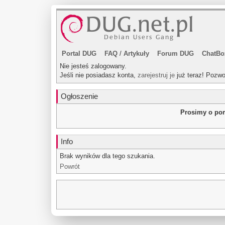
Portal DUG
FAQ
/
Artykuły
Forum DUG
ChatBo
Nie jesteś zalogowany.
Jeśli nie posiadasz konta,
zarejestruj je
już teraz! Pozwo
Ogłoszenie
Prosimy o pom
Info
Brak wyników dla tego szukania.
Powrót