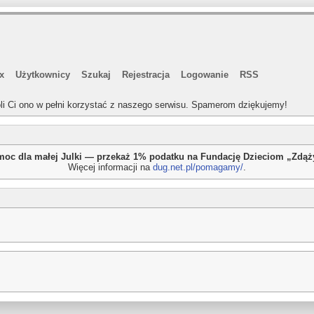
x
Użytkownicy
Szukaj
Rejestracja
Logowanie
RSS
li Ci ono w pełni korzystać z naszego serwisu. Spamerom dziękujemy!
oc dla małej Julki — przekaż 1% podatku na Fundację Dzieciom „Zdą
Więcej informacji na
dug.net.pl/pomagamy/
.