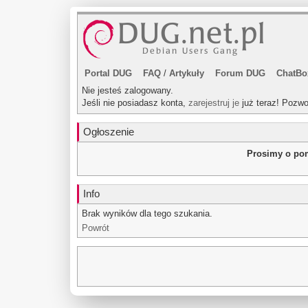
Portal DUG
FAQ
/
Artykuły
Forum DUG
ChatBo
Nie jesteś zalogowany.
Jeśli nie posiadasz konta,
zarejestruj je
już teraz! Pozwo
Ogłoszenie
Prosimy o pom
Info
Brak wyników dla tego szukania.
Powrót