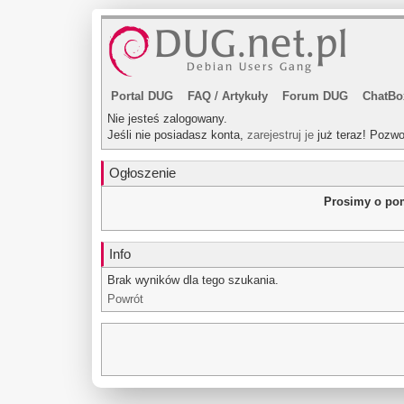
Portal DUG
FAQ
/
Artykuły
Forum DUG
ChatBo
Nie jesteś zalogowany.
Jeśli nie posiadasz konta,
zarejestruj je
już teraz! Pozwo
Ogłoszenie
Prosimy o pom
Info
Brak wyników dla tego szukania.
Powrót