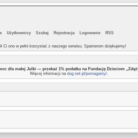
x
Użytkownicy
Szukaj
Rejestracja
Logowanie
RSS
li Ci ono w pełni korzystać z naszego serwisu. Spamerom dziękujemy!
oc dla małej Julki — przekaż 1% podatku na Fundację Dzieciom „Zdą
Więcej informacji na
dug.net.pl/pomagamy/
.