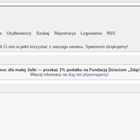
x
Użytkownicy
Szukaj
Rejestracja
Logowanie
RSS
li Ci ono w pełni korzystać z naszego serwisu. Spamerom dziękujemy!
oc dla małej Julki — przekaż 1% podatku na Fundację Dzieciom „Zdą
Więcej informacji na
dug.net.pl/pomagamy/
.