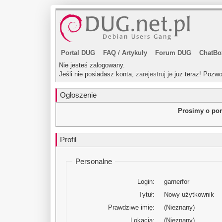
Portal DUG
FAQ
/
Artykuły
Forum DUG
ChatBo
Nie jesteś zalogowany.
Jeśli nie posiadasz konta,
zarejestruj je
już teraz! Pozwo
Ogłoszenie
Prosimy o pom
Profil
Personalne
Login:
garnerfor
Tytuł:
Nowy użytkownik
Prawdziwe imię:
(Nieznany)
Lokacja:
(Nieznany)