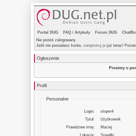
Portal DUG
FAQ
/
Artykuły
Forum DUG
ChatBo
Nie jesteś zalogowany.
Jeśli nie posiadasz konta,
zarejestruj je
już teraz! Pozwo
Ogłoszenie
Prosimy o pom
Profil
Personalne
Login:
stoper4
Tytuł:
Użytkownik
Prawdziwe imię:
Maciej
Lokacja:
Suwałki