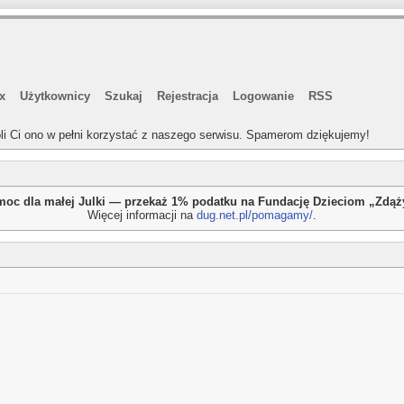
x
Użytkownicy
Szukaj
Rejestracja
Logowanie
RSS
li Ci ono w pełni korzystać z naszego serwisu. Spamerom dziękujemy!
oc dla małej Julki — przekaż 1% podatku na Fundację Dzieciom „Zdą
Więcej informacji na
dug.net.pl/pomagamy/
.